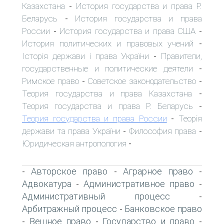
Казахстана
История государства и права Р.
-
Беларусь
История государства и права
-
России
История государства и права США
-
-
История политических и правовых учений
-
Історія держави і права України
Правители,
-
государственные и политические деятели
-
Римское право
Советское законодательство
-
-
Теория государства и права Казахстана
-
Теория государства и права Р. Беларусь
-
Теория государства и права России
Теорія
-
держави та права України
Философия права
-
-
Юридическая антропология
-
Авторское право
Аграрное право
-
-
-
Адвокатура
Административное право
-
-
Административный процесс
-
Арбитражный процесс
Банковское право
-
Вещное право
Государство и право
-
-
-