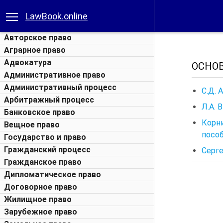
LawBook.online
Авторское право
Аграрное право
Адвокатура
ОСНО
Административное право
Административный процесс
С.Д. 
Арбитражный процесс
Л.А. 
Банковское право
Корни
Вещное право
пособ
Государство и право
Гражданский процесс
Серге
Гражданское право
Дипломатическое право
Договорное право
Жилищное право
Зарубежное право