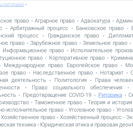
ы риторики
-
ское право
Аграрное право
Адвокатура
Админ
-
-
-
с
Арбитражный процесс
Банковское право
-
-
-
нский процесс
Гражданское право
Дипломат
-
-
ое право
Зарубежное право
Земельное право
-
-
Информационное право
Исполнительное произв
-
-
туционное право
Корпоративное право
Кримина
-
-
Международное право. Европейское право
Мо
-
-
вое право
Наследственное право
Нотариат
-
-
-
ная деятельность
Политология
Права челове
-
-
енности
Право социального обеспечения
-
ьность
Предотвращение COVID-19
Риторика
С
-
-
-
оизводство
Таможенное право
Теория и история
-
-
но-исполнительное право
Уголовное право
Уголо
-
-
Хозяйственное право
Хозяйственный процесс
Эк
-
-
-
еская техника
Юридическая этика и правовая деон
-