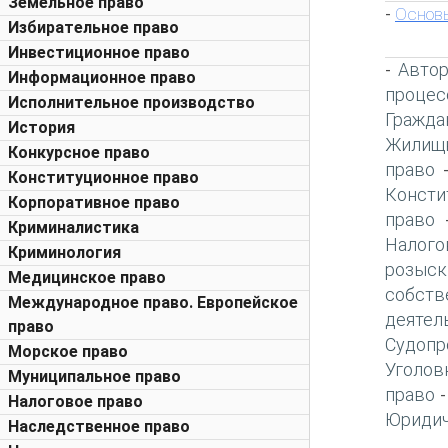
Земельное право
Основ
-
Избирательное право
Инвестиционное право
Автор
-
Информационное право
процес
Исполнительное производство
Гражда
История
Жилищн
Конкурсное право
право
Конституционное право
Консти
Корпоративное право
право
Криминалистика
Налого
Криминология
розыск
Медицинское право
собств
Международное право. Европейское
деятел
право
Судопр
Морское право
Уголов
Муниципальное право
право
Налоговое право
Юридич
Наследственное право