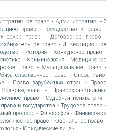
истративное право
Административный
-
Вещное право
Государство и право
-
-
ическое право
Договорное право
-
-
Избирательное право
Инвестиционное
-
-
одство
История
Конкурсное право
-
-
-
листика
Криминология
Медицинское
-
-
рское право
Муниципальное право
-
-
Обязательственное право
Оперативно-
-
ка
Право зарубежных стран
Право
-
-
Правоведение
Правоохранительная
-
-
емейное право
Судебная психиатрия
-
-
 права и государства
Трудовое право
-
-
вный процесс
Философия
Финансовое
-
-
ологическое право
Ювенальное право
-
-
тология
Юридические лица
-
-