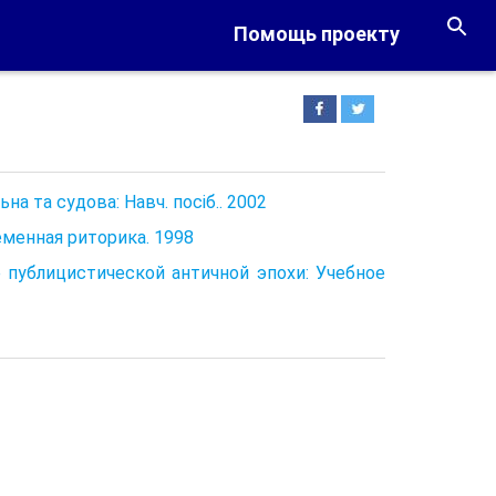
Помощь проекту
на та судова: Навч. посіб.. 2002
ременная риторика. 1998
е публицистической античной эпохи: Учебное