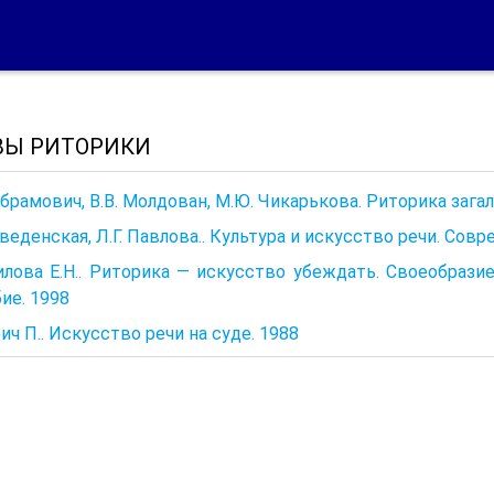
ВЫ РИТОРИКИ
Абрамович, В.В. Молдован, М.Ю. Чикарькова. Риторика загаль
Введенская, Л.Г. Павлова.. Культура и искусство речи. Сов
лова Е.Н.. Риторика — искусство убеждать. Своеобрази
ие. 1998
ич П.. Искусство речи на суде. 1988