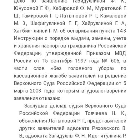
дело по заявлению Габидуллиной Ф. К.,
Юнусовой Г. Ф., Кабировой Ф. М., Муратовой Г.
Ш., Гамировой Г. Г., Латыповой Р. Г., Камаловой
М. 3., Шафигуллиной Г. Г., Хайруллиной Г. А.,
Хатбил- линой Г. М. об оспаривании пункта 14.3
Инструкции о порядке выдачи, замены, учета
и хранения паспортов гражданина Российской
Федерации, утвержденной Приказом МВД
России от 15 сентября 1997 года № 605, в
части слов «без головного убора» по
кассационной жалобе заявителей на решение
Верховного Суда Российской Федерации от 5
марта 2003 года, которым в удовлетворении
заявления отказано.
Заслушав доклад судьи Верховного Суда
Российской Федерации Толчеева Н. К.,
объяснения Латыповой Р. Г., представителей
других заявителей адвоката Ряховского В.
В., адвоката Загидуллы Ф. Н., Иде- ятуллина Р.