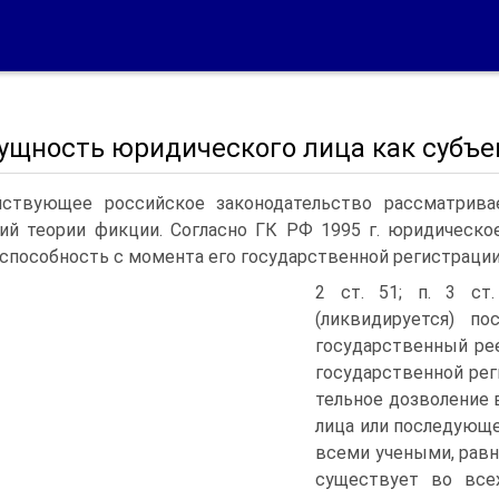
Сущность юридического лица как субъ
ствующее российское законодательство рассматрив
ий теории фикции. Согласно ГК РФ 1995 г. юридическо
способность с момента его государственной регистрации 
2 ст. 51; п. 3 ст.
(ликвидируется) п
государственный реес
государственной рег
тельное дозволение 
лица или последующе
всеми учеными, равн
существует во всех