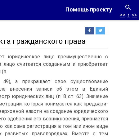
Помощь проекту
<<
↑
>>
екта гражданского права
ает юридическое лицо преимущественно с
е лицо считается созданным и приобретает
(п.
 49), а пре­кращает свое существование
осле внесения записи об этом в Единый
тр юридических лиц (п. 8 ст. 63). Зна­чение
истрации, которая понимается как предвари­
верховной власти на создание юридического
го одобрения его возникновения, признается
о как сама регистрация в том или ином виде
 разви­тых правопорядках. Вместе с тем