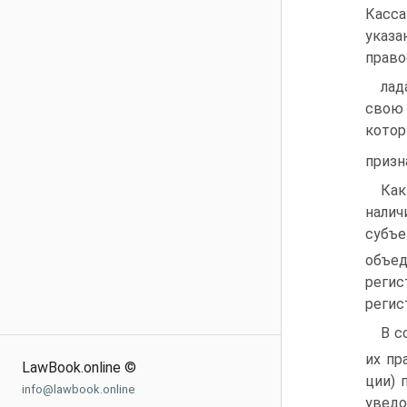
Касса
указа
право
лад
свою 
кото
призн
Как
налич
субъе
объе
регис
регис
В с
их пр
LawBook.online ©
ции) 
info@lawbook.online
увед