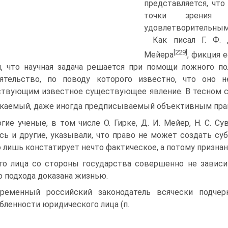
представляется, что
точки зрения 
удовлетворительным
Как писал Г. Ф.
[229]
Мейера
, фикция 
, что научная задача решается при помощи ложного п
ятельство, по поводу которого известно, что оно н
твующим известное сущест­вующее явление. В тесном с
каемый, даже иногда предписываемый объективным пр
гие ученые, в том числе О. Гирке, Д. И. Мейер, Н. С. Суво
сь и другие, указывали, что право не может создать суб
о лишь констатирует нечто фактическое, а потому признан
го лица со стороны государства совершенно не зависи
о подхода доказана жизнью.
ременный российский законодатель всячески подчер
бленности юридического лица (п.