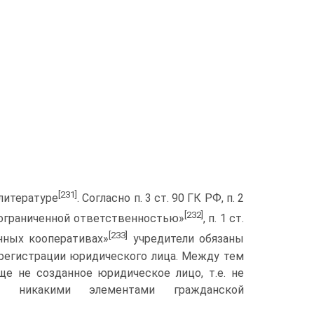
[231]
 литературе
. Со­гласно п. 3 ст. 90 ГК РФ, п. 2
[232]
с ограниченной ответственностью»
, п. 1 ст.
[233]
нных коопера­тивах»
учредители обязаны
 регистрации юридического лица. Между тем
ще не созданное юридическое лицо, т.е. не
и никакими элементами гражданской