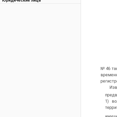
Юридические лица
№ 46 та
времен
регистр
Изв
предв
1) во
терри
имуще