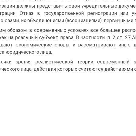
изации должны представить свои учредительные докуме
страции. Отказ в государственной регистрации или 
оюзами, их объедине­ниями (ассоциациями), первичными
им образом, в современных условиях все большее распр
как на реальный субъект права. В ча­стности, п. 2 ст. 2
­шают экономические споры и рассматривают иные д
са юридического лица.
очки зрения реалистической теории современный з
ческого лица, действия которых счи­таются действиями с