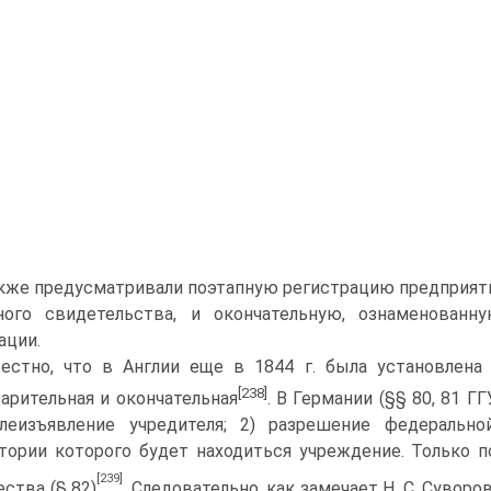
кже предусматривали поэтапную регистрацию предприят
ного свиде­тельства, и окончательную, ознаменованн
ации.
естно, что в Англии еще в 1844 г. была установлена
[238]
арительная и окончательная
. В Германии (§§ 80, 81 Г
­леизъявление учредителя; 2) разрешение федеральной
тории которого будет находиться учреждение. Только 
[239]
ства (§ 82)
. Следовательно, как замечает Н. С. Сувор