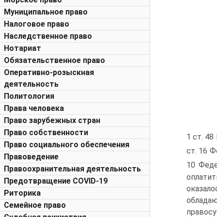
Муниципальное право
Налоговое право
Наследственное право
Нотариат
Обязательственное право
Оперативно-розыскная
деятельность
Политология
Права человека
Право зарубежных стран
Право собственности
1 ст. 4
Право социального обеспечения
ст. 16 
Правоведение
10 Феде
Правоохранительная деятельность
оплатит
Предотвращение COVID-19
оказа­л
Риторика
облад
Семейное право
правосу