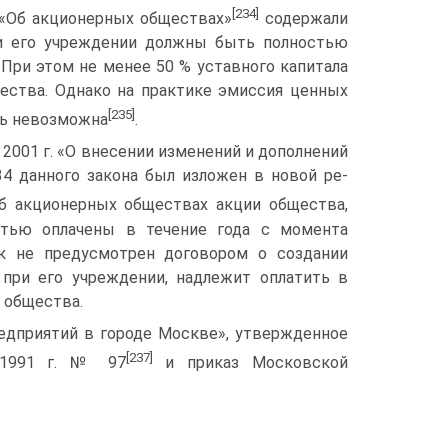
[234]
. «Об ак­ционерных обществах»
содержали
при его учреждении должны быть полностью
 При этом не менее 50 % уставного капитала
ества. Однако на практике эмиссия ценных
[235]
сь невозможна
.
2001 г. «О внесении изменений и дополнений
34 данного закона был изложен в новой ре­
а об акционерных обществах акции общества,
стью оплачены в течение года с момента
ок не предусмотрен договором о создании
при его учреждении, надлежит оплатить в
 общества.
едприятий в городе Москве», утвержденное
[237]
 1991 г. № 97
и приказ Московской