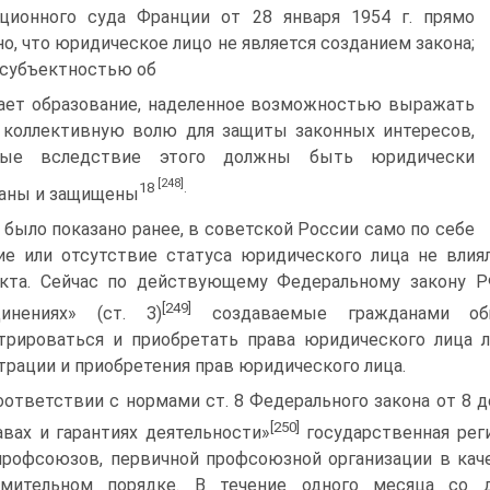
ционного суда Франции от 28 января 1954 г. прямо
но, что юридическое лицо не является созданием закона;
субъектностью об­
ает образование, наделенное возможностью выражать
коллектив­ную волю для защиты законных интересов,
рые вследствие этого должны быть юридически
[248]
18
.
аны и защищены
 было показано ранее, в советской России само по себе
ие или отсутствие статуса юридического лица не влия
кта. Сейчас по действующему Федеральному закону Р
[249]
динениях» (ст. З)
создавае­мые гражданами об
трировать­ся и приобретать права юридического лица 
трации и приобретения прав юридического лица.
оответствии с нормами ст. 8 Федерального закона от 8 д
[250]
авах и гарантиях деятельно­сти»
государственная реги
профсоюзов, первичной профсоюзной организации в кач
омительном порядке. В течение од­ного месяца со 