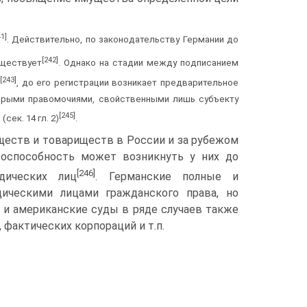
41]
. Действительно, по законодательству Германии до
[242]
уществует
. Однако на стадии между подписа­нием
[243]
, до его регистрации возникает предварительное
орыми правомо­чиями, свойственными лишь субъекту
[245]
ек. 14 гл. 2)
.
ществ и то­вариществ в России и за рубежом
авоспособность может возникнуть у них до
[246]
дических лиц
. Германские полные и
ическими лицами гражданского права, но
 и американские суды в ряде случаев также
фактических корпораций и т.п.