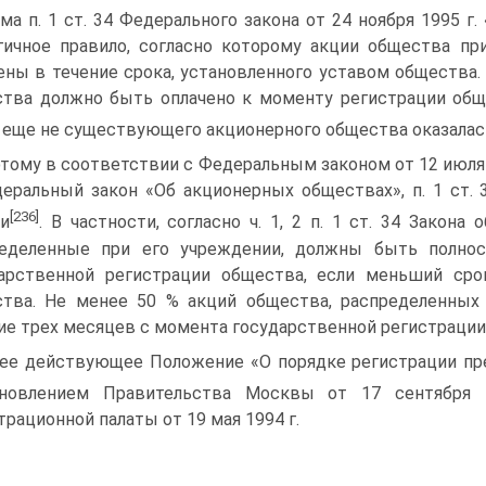
ма п. 1 ст. 34 Федерального закона от 24 ноября 1995 г
гичное правило, согласно которо­му акции общества 
е­ны в течение срока, установленного уставом общества.
тва должно быть оплачено к моменту реги­страции общ
 еще не су­ществующего акционерного общества оказала
тому в соответствии с Федеральным законом от 12 июля 
еральный закон «Об акцио­нерных обществах», п. 1 ст. 
[236]
и
. В частности, согласно ч. 1, 2 п. 1 ст. 34 Закон
ределенные при его учреждении, должны быть полно
арственной ре­гистрации общества, если меньший ср
тва. Не менее 50 % акций общества, распределенных 
ие трех месяцев с момента го­сударственной регистрации
ее действующее Положение «О порядке регистрации пр
ановлением Правительства Москвы от 17 сентября
трационной пала­ты от 19 мая 1994 г.