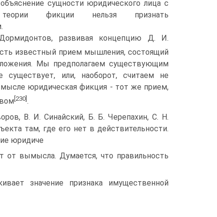
 объяснение сущно­сти юридического лица с
теории фикции нельзя признать
.
 Дормидонтов, развивая концепцию Д. И.
есть известный прием мышления, состоящий
оложения. Мы предполагаем су­ществующим
е существует, или, наоборот, считаем не
мысле юридическая фикция - тот же прием,
[230]
авом
.
ров, В. И. Синайский, Б. Б. Черепахин, С. Н.
ъекта там, где его нет в действительности.
ие юридиче­
т от вымысла. Думается, что правильность
кивает значение признака имущественной