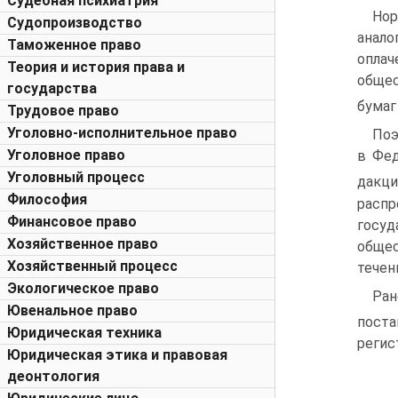
Судебная психиатрия
Нор
Судопроизводство
анало
Таможенное право
оплач
Теория и история права и
общес
государства
бумаг
Трудовое право
Уголовно-исполнительное право
Поэ
Уголовное право
в Фед
Уголовный процесс
дакци
Философия
расп
Финансовое право
госуд
Хозяйственное право
общес
Хозяйственный процесс
течен
Экологическое право
Ран
Ювенальное право
пост
Юридическая техника
регис
Юридическая этика и правовая
деонтология