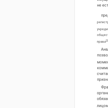
не ес
пре
регист
учреди
общест
[
права
Ана
позво
моме
комм
счита
призн
Фр
орга
обяз
лицо