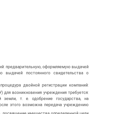
ий: предварительную, оформляемую выдачей
ую выдачей постоянного свиде­тельства о
 процедура двойной регистрации компаний:
ГУ) для возникновения учреждения требуется:
 земли, т. е. одобре­ние государства, на
после этого возможна передача учреждению
ов, посвящение имущества опре­деленной цели