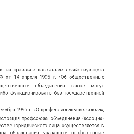
ло на правовое положение хо­зяйствующего
Ф от 14 апреля 1995 г. «Об общественных
щественные объединения также могут
либо функционировать без го­сударственной
екабря 1995 г. «О профессиональных союзах,
страция профсоюза, объединения (ассоциа­
естве юри­дического лица осуществляется в
дня образования указанные профсоюзные