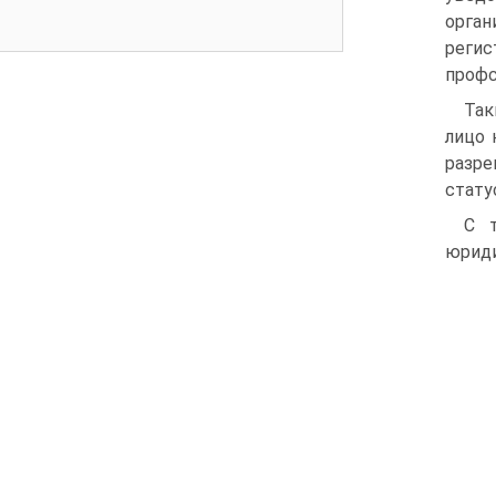
орган
реги
профс
Так
лицо 
разре
стату
С т
юриди