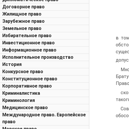
Договорное право
Жилищное право
Зарубежное право
Земельное право
Избирательное право
в том
Инвестиционное право
обсто
Информационное право
сущес
Исполнительное производство
допус
История
Мно
Конкурсное право
Брату
Конституционное право
Пра­в
Корпоративное право
ско
Криминалистика
таког
Криминология
Медицинское право
Сов
Международное право. Европейское
обосо
право
Морское право