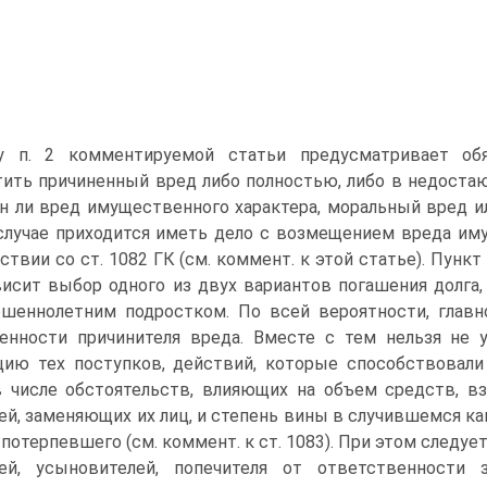
у п. 2 комментируемой статьи предусматривает обя
ить причиненный вред либо полностью, либо в недостающ
н ли вред имущественного характера, моральный вред ил
лучае приходится иметь дело с возмещением вреда им
ствии со ст. 1082 ГК (см. коммент. к этой статье). Пунк
висит выбор одного из двух вариантов погашения долга,
шеннолетним подростком. По всей вероятности, главно
енности причинителя вреда. Вместе с тем нельзя не 
ию тех поступков, действий, которые способствовали 
 числе обстоятельств, влияющих на объем средств, в
ей, заменяющих их лиц, и степень вины в случившемся как
 потерпевшего (см. коммент. к ст. 1083). При этом следует
лей, усыновителей, попечителя от ответственности