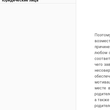
Юридические лица
Поэтом
возмест
причине
любом с
соответ
чего за
несовер
обеспеч
мотивац
месте в
родител
а также
родите