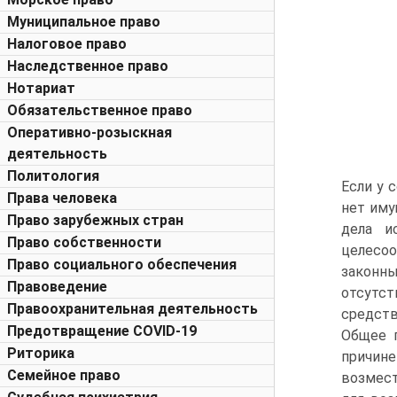
Муниципальное право
Налоговое право
Наследственное право
Нотариат
Обязательственное право
Оперативно-розыскная
деятельность
Политология
Если у 
Права человека
нет иму
Право зарубежных стран
дела и
Право собственности
целесо
Право социального обеспечения
законн
Правоведение
отсутс
Правоохранительная деятельность
средств
Предотвращение COVID-19
Общее п
Риторика
причин
Семейное право
возмест