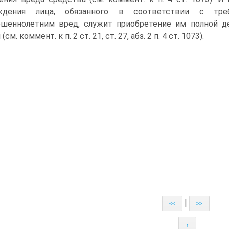
ждения лица, обязанного в соответствии с тр
шеннолетним вред, служит приобретение им полной де
см. коммент. к п. 2 ст. 21, ст. 27, абз. 2 п. 4 ст. 1073).
|
<<
>>
↑