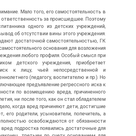
имание. Мало того, его самостоятельность в
го ответственность за происшедшее. Поэтому
питанника одного из детских учреждений,
вывод об отсутствии вины этого учреждения.
ладают достаточной самостоятельностью, ГК
 самостоятельного основания для возложения
реждения любого профиля. Особый смысл при
иком детского учреждения, приобретает
иск к лицу, чьей непосредственной и
олетнего (педагогу, воспитателю и пр.). Но
исключающее предъявление регрессного иска к
анности по возмещению вреда, причиненного
ия, ни после того, как он стал обладателем
 дело, когда вред причиняют дети, достигшие
, его родители, усыновители, попечитель, а
 полностью освобождаются от обязанности
о вред подростка появились достаточные для
 наконец, третьим по счету основанием для