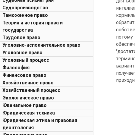
Судебная психиатрия
для воз
Судопроизводство
интелле
Таможенное право
кормил
обрати
Теория и история права и
собстве
государства
потому 
Трудовое право
обеспеч
Уголовно-исполнительное право
"достат
Уголовное право
термино
Уголовный процесс
вариант
Философия
получа
Финансовое право
приходи
Хозяйственное право
Хозяйственный процесс
Экологическое право
Ювенальное право
Юридическая техника
Юридическая этика и правовая
деонтология