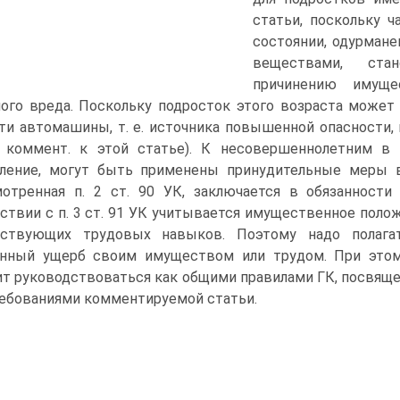
статьи, поскольку 
состоянии, одурмане
веществами, ста
причинению имуще
ого вреда. Поскольку подросток этого возраста может
ти автомашины, т. е. источника повышенной опасности, 
. коммент. к этой статье). К несовершеннолетним в
ление, могут быть применены принудительные меры во
отренная п. 2 ст. 90 УК, заключается в обязанности
ствии с п. 3 ст. 91 УК учитывается имущественное поло
тствующих трудовых навыков. Поэтому надо полагат
енный ущерб своим имуществом или трудом. При этом
т руководствоваться как общими правилами ГК, посвяще
ребованиями комментируемой статьи.