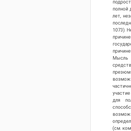
подрост
полной 
лет, не
последн
1073). 
причин
госуда
причине
Мысль 
средс
презюм
возмож
частичн
участие
для по
способс
возможн
определ
(см. ко