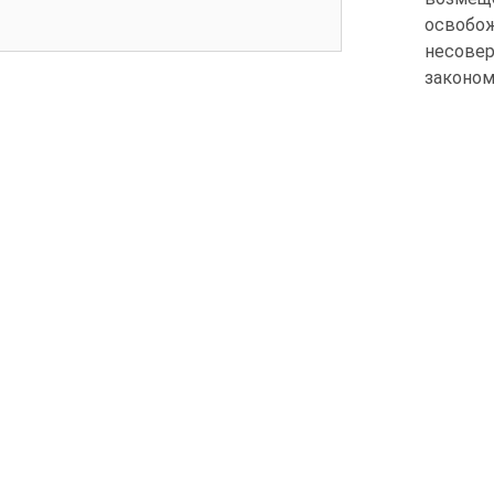
освобо
несовер
законом (