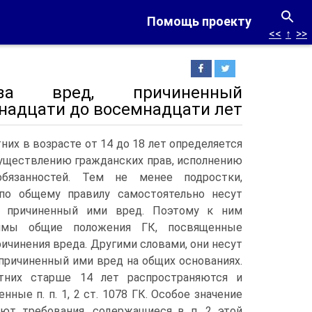
Помощь проекту
<<
↑
>>
за вред, причиненный
надцати до восемнадцати лет
их в возрасте от 14 до 18 лет определяется
осуществлению гражданских прав, исполнению
бязанностей.
Тем не менее подростки,
по общему правилу самостоятельно несут
а причиненный ими вред. Поэтому к ним
имы общие положения ГК, посвященные
ричинения вреда. Другими словами, они несут
причиненный ими вред на общих основаниях.
тних старше 14 лет распространяются и
нные п. п. 1, 2 ст. 1078 ГК. Особое значение
ют требования, содержащиеся в п. 2 этой