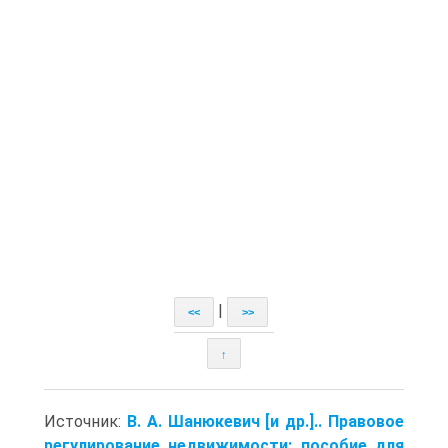
|
<<
>>
↑
Источник:
В. А. Шанюкевич [и др.].. Правовое
регулирование недвижимости: пособие для