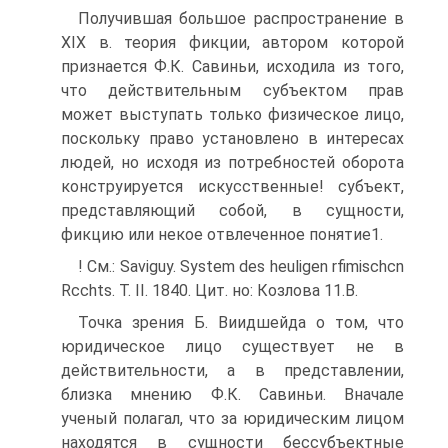
Получившая большое распространение в
XIX в. теория фикции, автором которой
признается Ф.К. Савиньи, исходила из того,
что действительным субъектом прав
может выступать только физическое лицо,
поскольку право установлено в интересах
людей, но исходя из потребностей оборота
конструируется искусственные! субъект,
представляющий собой, в сущности,
фикцию или некое отвлеченное понятие1.
! См.: Saviguy. System des heuligen rfimischcn
Rcchts. Т. II. 1840. Цит. но: Козлова 11.В.
Точка зрения Б. Виидшейда о том, что
юридическое лицо существует не в
действительности, а в представлении,
близка мнению Ф.К. Савиньи. Вначале
ученый полагал, что за юридическим лицом
находятся в сущности бессубъектные