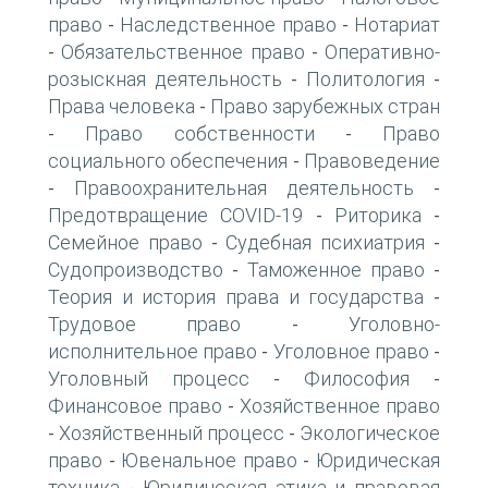
право
Наследственное право
Нотариат
-
-
Обязательственное право
Оперативно-
-
-
розыскная деятельность
Политология
-
-
Права человека
Право зарубежных стран
-
Право собственности
Право
-
-
социального обеспечения
Правоведение
-
Правоохранительная деятельность
-
-
Предотвращение COVID-19
Риторика
-
-
Семейное право
Судебная психиатрия
-
-
Судопроизводство
Таможенное право
-
-
Теория и история права и государства
-
Трудовое право
Уголовно-
-
исполнительное право
Уголовное право
-
-
Уголовный процесс
Философия
-
-
Финансовое право
Хозяйственное право
-
Хозяйственный процесс
Экологическое
-
-
право
Ювенальное право
Юридическая
-
-
техника
Юридическая этика и правовая