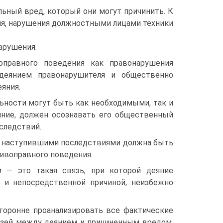
льный вред, который они могут причинить. К
ия, нарушения должностными лицами техники
арушения.
оправного поведения как правонарушения
деянием правонарушителя и общественно
яния.
ьности могут быть как необходимыми, так и
­ние, должен осознавать его общественный
следствий.
и наступившими по­следствиями должна быть
тивоправного поведения.
— это такая связь, при ко­торой деяние
и непосредст­венной причиной, неизбежно
торонне проанализиро­вать все фактические
вязей между деянием и причиненным вредом.