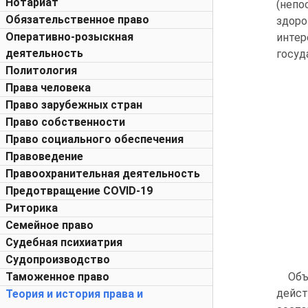
Нотариат
(непо
Обязательственное право
здоро
Оперативно-розыскная
инте
деятельность
госуд
Политология
Права человека
Право зарубежных стран
Право собственности
Право социального обеспечения
Правоведение
Правоохранительная деятельность
Предотвращение COVID-19
Риторика
Семейное право
Судебная психиатрия
Судопроизводство
Таможенное право
Объ
дейст
Теория и история права и