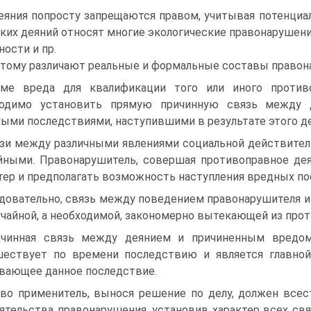
еяния попросту запрещаются правом, учитывая потен­циа
аких деяний относят многие экологические правонарушен
о­сти и пр.
тому различают реальные и формальные составы правон
ме вреда для квалификации того или иного против
ходимо установить прямую причинную связь между 
ыми последствиями, наступившими в результа­те этого де
зи между различными явлениями социальной действител
йными. Правонарушитель, совершая противоправное дея
тер и предполагать возможность на­ступления вредных по
довательно, связь между поведением правонарушителя 
учайной, а необходимой, закономерно вытекающей из про
чинная связь между деянием и причиненным вредом 
ествует по времени последствию и является главной 
ающее данное последствие.
во применитель, вынося решение по делу, должен всес
ятельства правонарушения, установив характер всех с