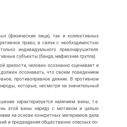
ых (физические лица), так и коллективных
ра­тивное право, в связи с необходимостью
 только индивидуального правонарушителя.
тивные субъекты (банда, мафиозная группа).
й зрелости, чело­век осознанно оценивает и
н должен осознавать, что своим поведением
овное, противоправное деяние. В противном
рироды, которые, несмотря на значительный
шение характеризуется наличием вины, т.е.
ень этой вины наряду с мотивом и целью
нами на основе конкретных материалов дела
вий и предвидения общественно опасных по­