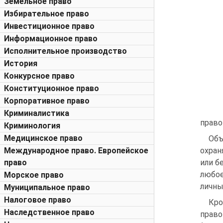
Земельное право
Избирательное право
Инвестиционное право
Информационное право
Исполнительное производство
История
Конкурсное право
Конституционное право
Корпоративное право
Криминалистика
право
Криминология
Медицинское право
Объ
Международное право. Европейское
охран
право
или б
любое
Морское право
личны
Муниципальное право
Налоговое право
Кро
Наследственное право
прав