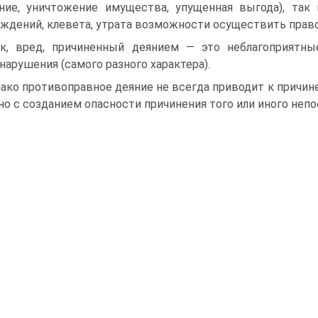
ние, уничтожение имущества, упу­щенная выгода), та
ждений, клевета, утрата возможности осуществить право
к, вред, причиненный деянием — это неблагоприятные
нарушения (самого разного характера).
ако противоправное деяние не всегда приводит к причин
но с созданием опасности причинения того или иного не­п