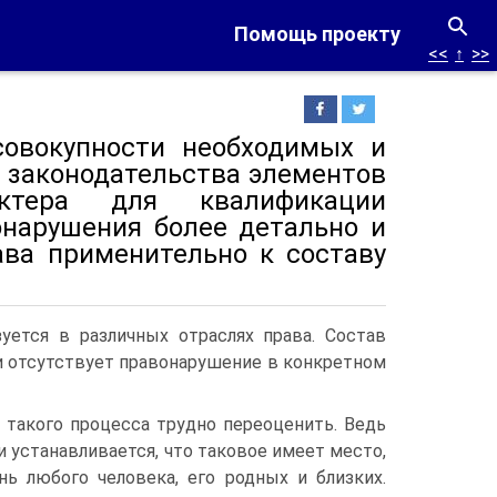
Помощь проекту
<<
↑
>>
совокупности необходимых и
о законодательства элементов
актера для квалификации
онарушения более детально и
ава при­менительно к составу
уется в различных отраслях права. Состав
ли отсутствует правонарушение в конкретном
 такого процесса трудно переоце­нить. Ведь
и устанавливается, что таковое имеет место,
ь любого человека, его родных и близких.