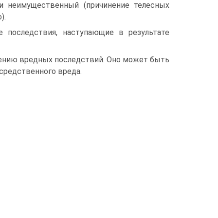
к и неимущественный (причинение телесных
).
 последствия, насту­пающие в результате
ению вредных послед­ствий. Оно может быть
осредственного вреда.