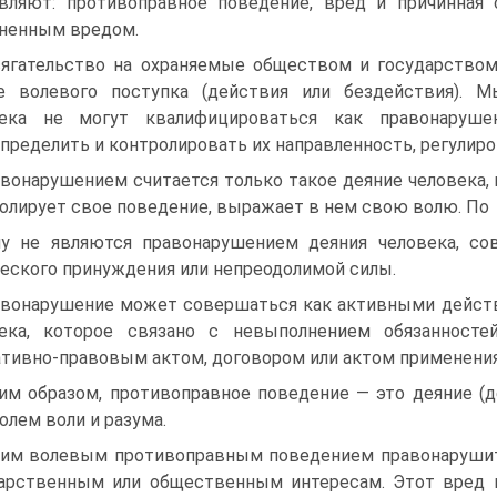
вляют: противоправное поведение, вред и при­чинная
ненным вредом.
ягательство на охраняемые обществом и государством
 волевого поступка (действия или бездействия). Мы
века не могут квалифицироваться как правона­руш
пределить и контролировать их на­правленность, регули
вонарушением считается только такое деяние человека, 
олирует свое поведение, выражает в нем свою волю. По­
у не являются правонарушением деяния человека, со
еского принуждения или непреодолимой силы.
вонарушение может совершаться как активными действ
ека, которое связано с невыполнением обязанносте
тивно-правовым актом, договором или актом применения
им образом, противоправное поведение — это деяние (де
олем воли и разума.
им волевым противоправным поведением правонарушите
арственным или общественным интересам. Этот вред