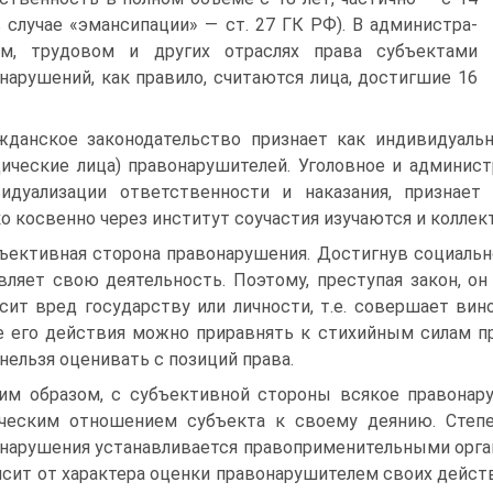
в случае «эмансипации» — ст. 27 ГК РФ). В администра­
ом, трудовом и других отраслях права субъектами
нарушений, как правило, считаются лица, достигшие 16
жданское законодательство признает как индивидуальн
ические лица) правонарушителей. Уголовное и админист
идуализации ответственности и наказа­ния, признает
о косвенно через ин­ститут соучастия изучаются и коллек
ъективная сторона правонарушения. Достигнув социально
вляет свою деятельность. Поэтому, преступая закон, о
сит вред государству или личности, т.е. совершает вин
е его действия можно приравнять к стихийным силам п
 нельзя оценивать с позиций права.
им образом, с субъективной стороны всякое правонару
ическим отношением субъекта к своему деянию. Степ
нарушения устанавливается правоприме­нительными орга
исит от характера оценки правонарушителем своих дейст