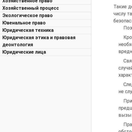
Хозяйственное право
Такие д
Хозяйственный процесс
числу т
Экологическое право
безопасн
Ювенальное право
Поэ
Юридическая техника
Кро
Юридическая этика и правовая
необ
деонтология
вредн
Юридические лица
Свя
случа
харак
Сле
не сл
При
предш
вызыв
Пра
обсто