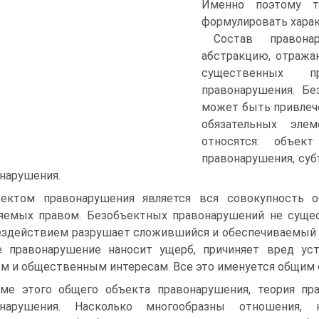
Именно поэтому т
формулировать харак
Состав правона
абстракцию, отража
существенных пр
правонарушения. Бе
может быть привле­ч
обязательных эле
относятся: объект
правонару­шения, су
нарушения.
ектом правонарушения является вся совокупность 
яемых правом. Безобъектных правонарушений не суще
ездействием разрушает сложившийся и обес­печиваемый
 правонарушение нано­сит ущерб, причиняет вред уст
м и общественным интересам. Все это именуется общим 
ме этого общего объекта правонарушения, теория пр
онарушения. Насколько многообразны отношения,