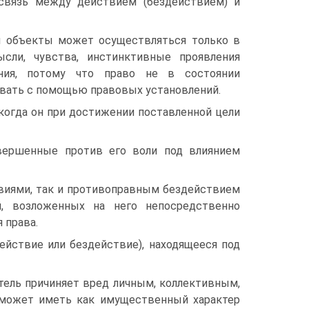
 связь между действием (бездействием) и
 объекты может осуще­ствляться только в
сли, чув­ства, инстинктивные проявления
ения, потому что право не в состоянии
ровать с помощью правовых установлений.
когда он при достиже­нии поставленной цели
вершенные против его воли под влиянием
иями, так и противо­правным бездействием
й, воз­ложенных на него непосредственно
 права.
йствие или бездейст­вие), находящееся под
ль причиняет вред личным, коллективным,
 может иметь как имущественный характер