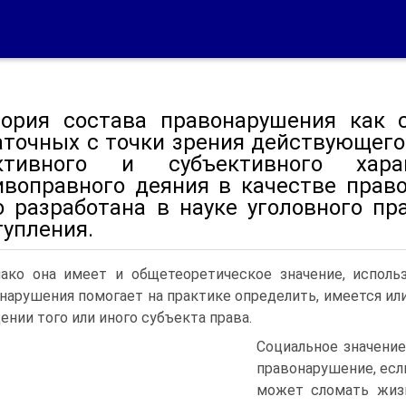
гория состава правонарушения как 
а­точных с точки зрения действующег
ктивного и субъективного хар
ивоправного деяния в качестве прав
о разработана в науке уголовного пр
тупления.
ако она имеет и общетеоретическое значение, использ
нарушения помогает на прак­тике определить, имеется и
ении того или иного субъекта права.
Социальное значение
правонарушение, есл
может сломать жизн