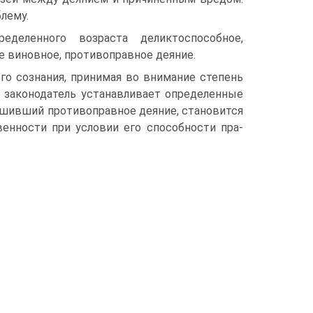
лему.
деленного возраста де­ликтоспособное,
 ви­новное, противоправное деяние.
го сознания, принимая во внимание степень
 за­конодатель устанавливает определенные
ршивший противоправное деяние, становится
венности при условии его способности пра­