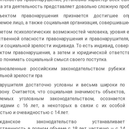
а эта деятельность представляет доволь­но сложную проб
ъектом правонарушения признается достигшее опре
емое лицо, а также социальная организация, совершившее
четом психологических возможностей человека, уровня е
твенной опасности правонарушения и правонарушителя,
и социальной зрелости индивида. То есть индивид, сове
ктом правона­рушения, а затем и юридической ответст
о понимать социальный смысл своего поступка.
ановленные российским законодательством рубежи
льной зрелости пра­
арушителя достаточно условны и весьма широки по
зону. Считается, что со­циальная значимость объектов,
няемых уголовным законодательством, осознается
видами с 16 лет, а некоторых в связи с их особой
стью и очевидностью с 14 лет.
ажданское законодательство устанавливает
ственность в полном объеме с 18 лет, частично — с 14