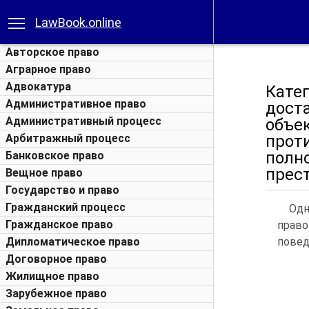
LawBook.online
Авторское право
Аграрное право
Адвокатура
Кате
Административное право
дост
Административный процесс
объе
Арбитражный процесс
прот
полн
Банковское право
прес
Вещное право
Государство и право
Гражданский процесс
Одн
Гражданское право
право
Дипломатическое право
повед
Договорное право
Жилищное право
Зарубежное право