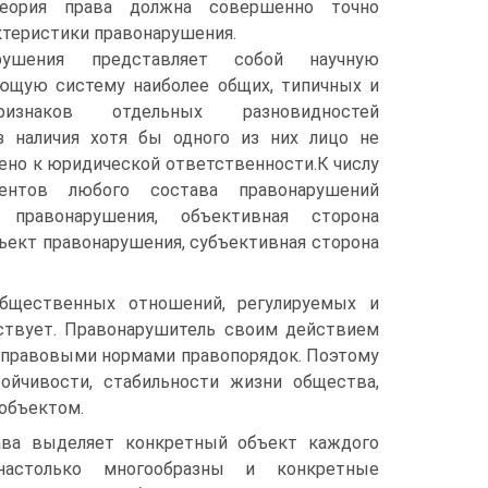
еория права должна совершенно точно
теристики правонарушения.
рушения представляет собой научную
ющую систему наиболее общих, типичных и
изнаков отдельных разновидно­стей
з наличия хотя бы одного из них лицо не
ено к юридической ответственности.К числу
ментов любого состава правонарушений
 правонарушения, объективная сторона
бъект правонарушения, субъективная сторона
общественных отношений, регулируемых и
ствует. Правонарушитель своим действием
 правовыми нормами правопорядок. Поэтому
ойчивости, стабильности жизни общества,
объектом.
ава выделяет конкретный объект каждого
 настолько многообразны и конкретные