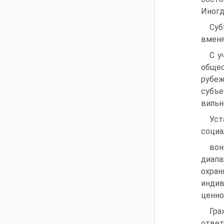
Иногд
Суб
вменя
С у
общес
рубеж
субъе
вильн
Уст
социа
вон
диапа
охра
инди
ценно
Гр
ответ