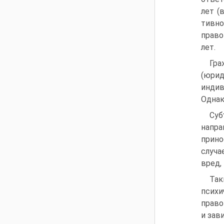
лет (
тивн
право
лет.
Гра
(юрид
индив
Однак
Суб
напра
прино
случа
вред,
Так
псих
право
и зав