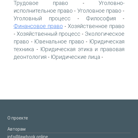
Трудовое право
Уголовно-
-
исполнительное право
Уголовное право
-
-
Уголовный процесс
Философия
-
-
Финансовое право
Хозяйственное право
-
Хозяйственный процесс
Экологическое
-
-
право
Ювенальное право
Юридическая
-
-
техника
Юридическая этика и правовая
-
деонтология
Юридические лица
-
-
О проекте
Авторам
info@lawbook.online