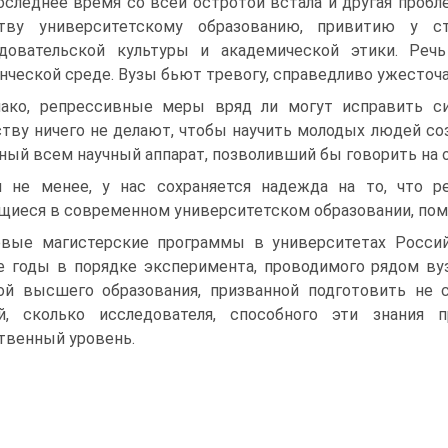
оследнее время со всей остротой встала и другая пробл
ству университетскому образованию, привитию у с
едовательской культуры и академической этики. Реч
нческой среде. Вузы бьют тревогу, справедливо ужесточа
ако, репрессивные меры вряд ли могут исправить си
тву ничего не делают, чтобы научить молодых людей со
ный всем научный аппарат, позволивший бы говорить на
 не менее, у нас сохраняется надежда на то, что р
иеся в современном университетском образовании, пом
вые магистерские программы в университетах Россий
е годы в порядке эксперимента, проводимого рядом вуз
й высшего образования, призванной подготовить не с
ий, сколько исследователя, способного эти знания 
твенный уровень.