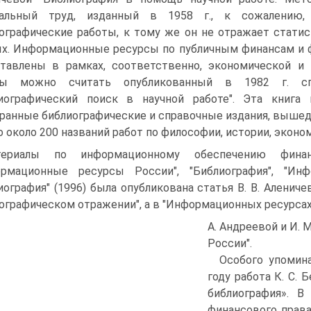
тальный труд, изданный в 1958 г., к сожалению
ографические работы, к тому же он не отражает стати
х. Информационные ресурсы по публичным финансам и 
тавлены в рамках, соответственно, экономической и
ты можно считать опубликованный в 1982 г. сп
лиографический поиск в научной работе". Эта книг
ранные библиографические и справочные издания, вышедши
о около 200 названий работ по философии, истории, экон
териалы по информационному обеспечению финан
ормационные ресурсы России", "Библиография", "Ин
иография" (1996) была опубликована статья В. В. Алениче
ографическом отражении", а в "Информационных ресурсах Р
А. Андреевой и И.
России".
Особого упомин
году работа К. С. 
библиография». В
финансового прав