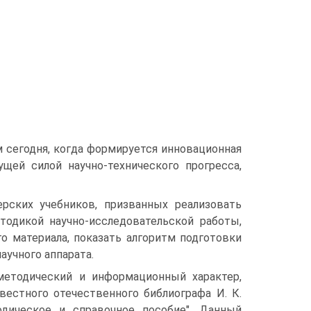
 сегодня, когда формируется инновационная
щей силой научно-технического прогресса,
рских учебников, призванных реализовать
тодикой научно-исследовательской работы,
о материала, показать алгоритм подготовки
аучного аппарата.
методический и информационный характер,
вестного отечественного библиографа И. К.
одическое и справочное пособие". Данный