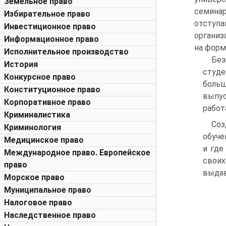
Земельное право
семинар
Избирательное право
отступ
Инвестиционное право
организ
Информационное право
на форм
Исполнительное производство
Без
История
студе
Конкурсное право
боль
Конституционное право
выпус
Корпоративное право
работ
Криминалистика
Соз
Криминология
обуче
Медицинское право
и где
Международное право. Европейское
своих
право
выдав
Морское право
Муниципальное право
Налоговое право
Наследственное право