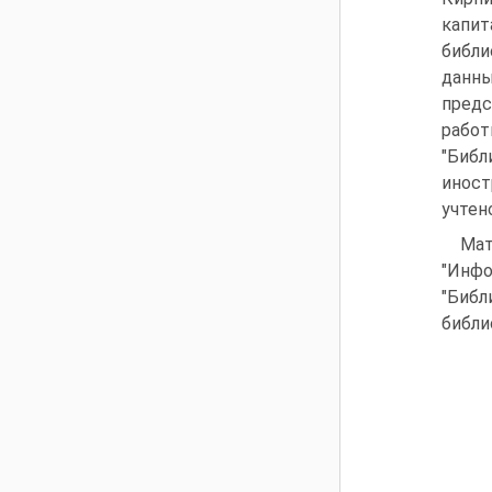
капи
библи
данны
предс
рабо
"Биб
иност
учтен
Ма
"Инф
"Библ
библи