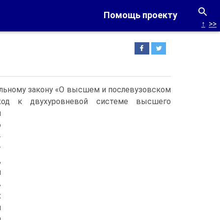
Помощь проекту
↑
>>
альному закону «О высшем и послевузовском
еход к двухуровневой системе высшего
м
ю
-
т
,
й
в
х
и
и