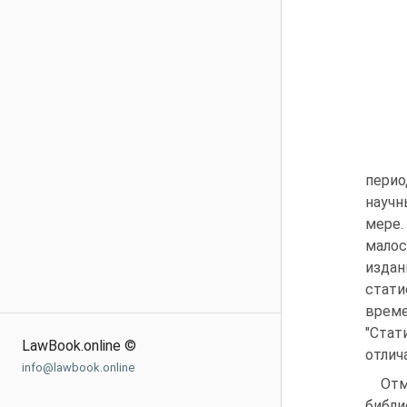
перио
научн
мере.
малос
изда
стат
време
"Стат
LawBook.online ©
отлич
info@lawbook.online
Отм
библи