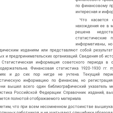
по финансовому пр
интересная и инфо
Что касается 
нахождения ее в м
решена недоста
статистические 
информативны, н
дическим изданиям или представляют собой результат
ых и предпринимательских организаций. Сведения об ист
 Статистическая информация советского периода в 
одержательна. Финансовая статистика 1920-1930 гг. 
ниях и до сих пор нигде не учтена. Текущий перио
истическую информацию по финансам, но регистрация
ни вышел всего один библиографический указатель мо
истика Российской Федерации: Справочник изданий, выш
ается полнотой отображаемого материала.
етим, что при всем несомненном достоинстве вышеуказ
отечных работников и не учитывают специфики образова