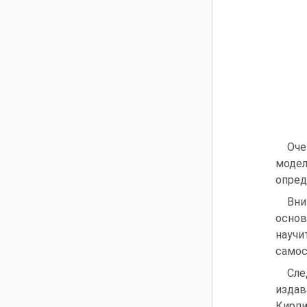
Оче
модел
опред
Вни
основ
научи
самос
Сле
издав
Кирпи