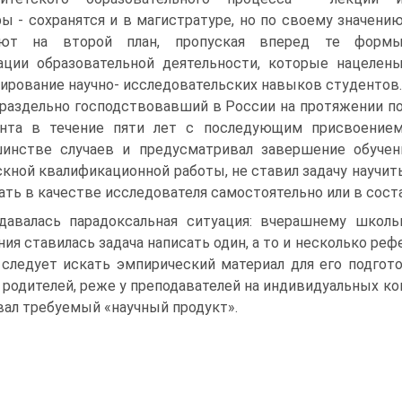
ы - сохранятся и в магистратуре, но по своему значени
ают на второй план, пропуская вперед те форм
ации образовательной деятельности, которые нацелен
ирование научно- исследовательских навыков студентов.
раздельно господствовавший в России на протяжении по
нта в течение пяти лет с последующим присвоением
шинстве случаев и предусматривал завершение обуче
кной квалификационной работы, не ставил задачу научит
ать в качестве исследователя самостоятельно или в сост
давалась парадоксальная ситуация: вчерашнему школ
ния ставилась задача написать один, а то и несколько рефе
 следует искать эмпирический материал для его подгото
 родителей, реже у преподавателей на индивидуальных ко
ал требуемый «научный продукт».