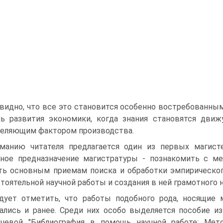
видно, что все это становится особенно востребованным
ь развития экономики, когда знания становятся движу
еляющим фактором производства.
манию читателя предлагается один из первых магисте
ное предназначение магистратуры - познакомить с ме
ть основным приемам поиска и обработки эмпирическог
тоятельной научной работы и создания в ней грамотного н
дует отметить, что работы подобного рода, носящие 
ались и ранее. Среди них особо выделяется пособие из
чевой "Библиография в помощь научной работе: Мет