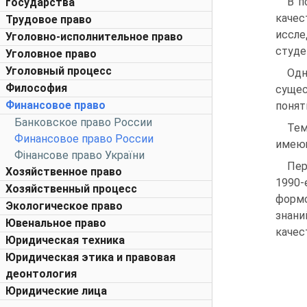
В п
государства
каче
Трудовое право
иссл
Уголовно-исполнительное право
студе
Уголовное право
Уголовный процесс
Одн
Философия
сущес
Финансовое право
понят
Банковское право России
Тем
Финансовое право России
имеющ
Фінансове право України
Пер
Хозяйственное право
1990-
Хозяйственный процесс
формо
Экологическое право
знан
Ювенальное право
качес
Юридическая техника
Юридическая этика и правовая
деонтология
Юридические лица