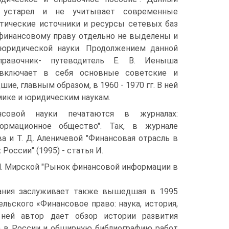
, устарел и не учитывает современные
стические источники и ресурсы сетевых баз
финансовому праву отдельно не выделены и
 юридической науки. Продолжением данной
равочник- путеводитель Е. В. Иеныша
а включает в себя основные советские и
е, главным образом, в 1960 - 1970 гг. В ней
омике и юридическим наукам.
совой науки печатаются в журналах:
формационное общество". Так, в журнале
ва и Т. Д. Аленичевой "Финансовая отрасль в
оссии" (1995) - статья И.
 М. Мирской "Рынок финансовой информации в
ания заслуживает также вышедшая в 1995
Бельского «Финансовое право: наука, история,
 ней автор дает обзор истории развития
а в России и обширную библиографию работ