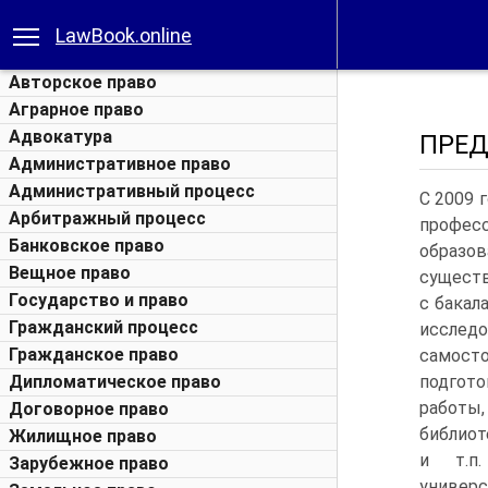
LawBook.online
Авторское право
Аграрное право
Адвокатура
ПРЕ
Административное право
Административный процесс
С 2009 
Арбитражный процесс
профес
Банковское право
образо
Вещное право
существ
Государство и право
с бакал
Гражданский процесс
исследо
Гражданское право
самост
Дипломатическое право
подгот
работы
Договорное право
библиот
Жилищное право
и т.п
Зарубежное право
универ