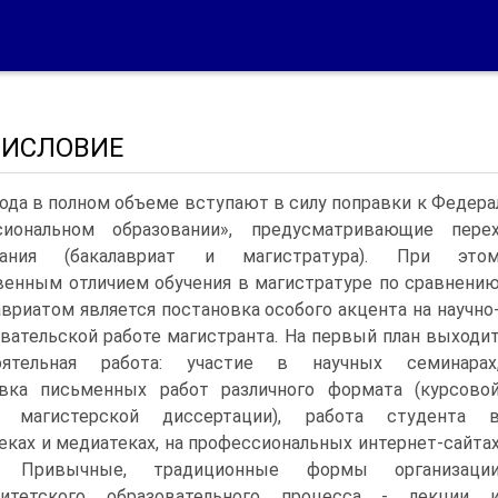
ДИСЛОВИЕ
года в полном объеме вступают в силу поправки к Федер
сиональном образовании», предусматривающие пер
вания (бакалавриат и магистратура).
При это
енным отличием обучения в магистратуре по сравнени
авриатом является постановка особого акцента на научно
вательской работе магистранта. На первый план выходи
оятельная работа: участие в научных семинарах
овка письменных работ различного формата (курсово
, магистерской диссертации), работа студента 
еках и медиатеках, на профессиональных интернет-сайта
. Привычные, традиционные формы организаци
ситетского образовательного процесса - лекции 