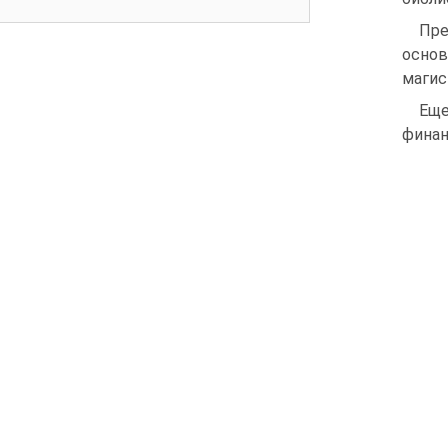
Пре
осно
магис
Еще
финан