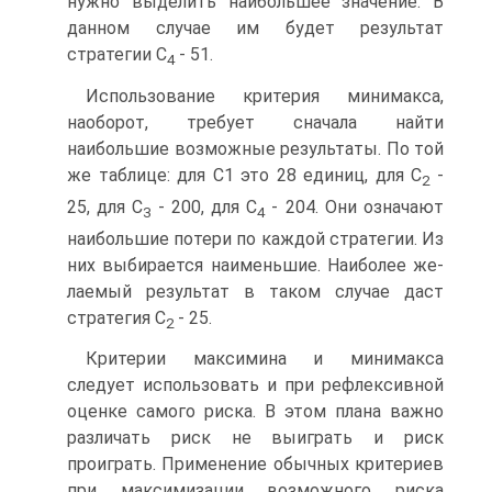
нужно выделить наибольшее значение. В
данном случае им будет ре­зультат
стратегии С
- 51.
4
Использование критерия минимакса,
наоборот, требует сначала найти
наибольшие возможные результаты. По той
же таблице: для С1 это 28 еди­ниц, для С
-
2
25, для С
- 200, для С
- 204. Они означают
3
4
наибольшие по­тери по каждой стратегии. Из
них выбирается наименьшие. Наиболее же­
лаемый результат в таком случае даст
стратегия С
- 25.
2
Критерии максимина и минимакса
следует использовать и при рефлек­сивной
оценке самого риска. В этом плана важно
различать риск не выиг­рать и риск
проиграть. Применение обычных критериев
при максимизации возможного риска