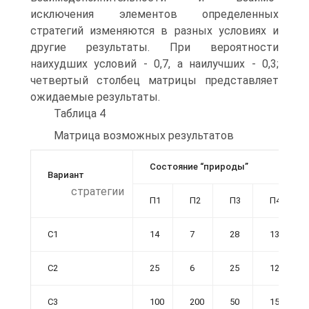
исключения элементов определенных
стратегий изменяются в разных усло­виях и
другие результаты. При вероятности
наихудших условий - 0,7, а наи­лучших - 0,3;
четвертый столбец матрицы представляет
ожидаемые резуль­таты.
Таблица 4
Матрица возможных результатов
Состояние “природы”
Вариант
стратегии
П1
П2
П3
П4
С1
14
7
28
13
С2
25
6
25
12
С3
100
200
50
155