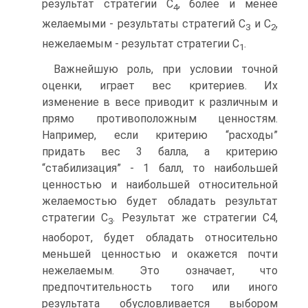
результат стратегии С
, более и менее
4
желаемыми - результа­ты стратегий С
и С
,
3
2
нежелаемым - результат стратегии С
.
1
Важнейшую роль, при условии точной
оценки, играет вес критериев. Их
изменение в весе приводит к различным и
прямо противоположным ценно­стям.
Например, если критерию “расходы”
придать вес 3 балла, а критерию
“стабилизация” - 1 балл, то наибольшей
ценностью и наибольшей относи­тельной
желаемостью будет обладать результат
стратегии С
. Результат же стратегии С4,
3
наоборот, будет обладать относительно
меньшей ценностью и окажется почти
нежелаемым. Это означает, что
предпочтительность того или иного
результата обусловливается выбором