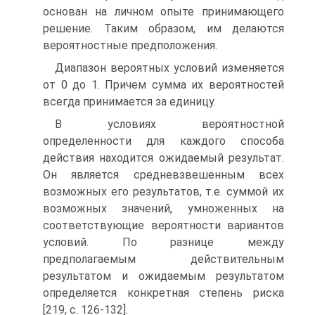
основан на личном опыте прини­мающего
решение. Таким образом, им делаются
вероятностные предположе­ния.
Диапазон вероятных условий изменяется
от 0 до 1. Причем сумма их ве­роятностей
всегда принимается за единицу.
В условиях вероятностной
определенности для каждого способа
дейст­вия находится ожидаемый результат.
Он является средневзвешенным всех
возможных его результатов, т.е. суммой их
возможных значений, умножен­ных на
соответствующие вероятности вариантов
условий. По разнице меж­ду
предполагаемым действительным
результатом и ожидаемым результа­том
определяется конкретная степень риска
[219, с. 126-132].