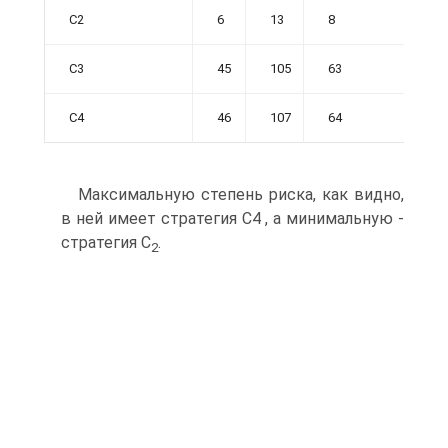
С2
6
13
8
С3
45
105
63
С4
46
107
64
Максимальную степень риска, как видно,
в ней имеет стратегия С4 , а минимальную -
стратегия С
.
2