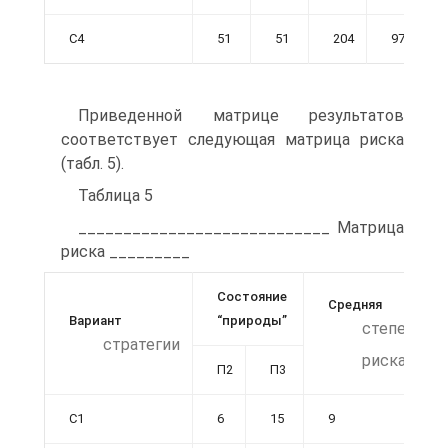
С4
51
51
204
97
Приведенной матрице результатов
соответствует следующая матрица риска
(табл. 5).
Таблица 5
____________________________ Матрица
риска _________
Состояние
Средняя
Вариант
“природы”
степень
стратегии
риска
П2
П3
С1
6
15
9