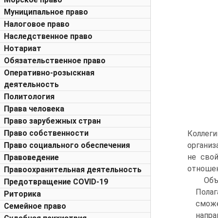
Муниципальное право
Налоговое право
Наследственное право
Нотариат
Обязательственное право
Оперативно-розыскная
деятельность
Политология
Права человека
Право зарубежных стран
Право собственности
Коллеги
Право социального обеспечения
организ
не свой
Правоведение
отношен
Правоохранительная деятельность
Объ
Предотвращение COVID-19
Полаг
Риторика
сможе
Семейное право
напра