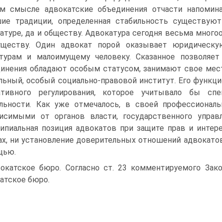
ом смысле адвокатские объединения отчасти напоми
ие традиции, определенная стабильность существуют
атуре, да и обществу. Адвокатура сегодня весьма много
уществу. Один адвокат порой оказывает юридическ
турам и малоимущему человеку. Сказанное позволяет 
инения обладают особым статусом, занимают свое мест
льный, особый социально-правовой институт. Его функци
ативного регулирования, которое учитывало бы спе
льности. Как уже отмечалось, в своей профессиона
исимыми от органов власти, государственного упра
ипиальная позиция адвокатов при защите прав и интер
ах, ни установление доверительных отношений адвокат
щью.
окатское бюро. Согласно ст. 23 комментируемого Зако
атское бюро.