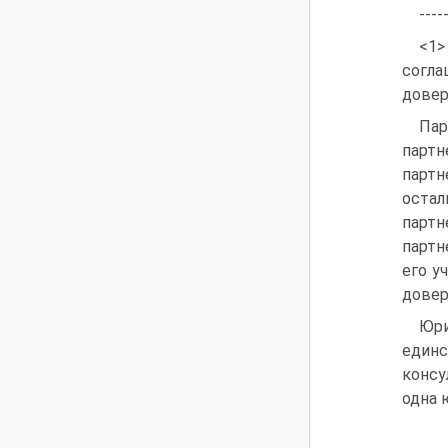
----
<1>
согла
довер
Па
партн
партн
остал
парт
партн
его у
довер
Юри
един
консу
одна 