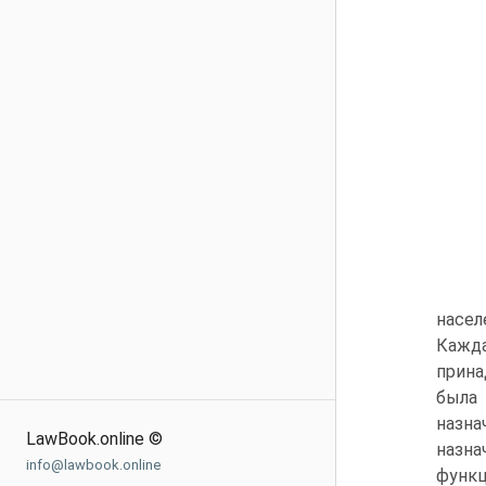
насел
Кажда
прина
была
назн
LawBook.online ©
назна
info@lawbook.online
функц