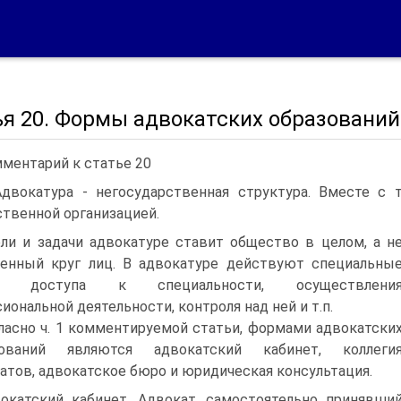
ья 20. Формы адвокатских образований
ментарий к статье 20
Адвокатура - негосударственная структура. Вместе с
твенной организацией.
ли и задачи адвокатуре ставит общество в целом, а н
енный круг лиц. В адвокатуре действуют специальны
ла доступа к специальности, осуществлени
иональной деятельности, контроля над ней и т.п.
ласно ч. 1 комментируемой статьи, формами адвокатски
зований являются адвокатский кабинет, коллеги
атов, адвокатское бюро и юридическая консультация.
окатский кабинет. Адвокат, самостоятельно принявши