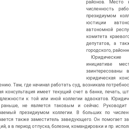
районов. Место 
численность раб
президиумом кол
юстиции автон
автономной респу
комитета краевого
депутатов, а так
городского, районн
Юридические 
инициативе мес
заинтересованы 
юридическая кон
ению. Там, где начинал работать суд, возникала потребн
я консультация имеет текущий счет в банке, печать, ш
длежности к той или иной коллегии адвокатов. Юриди
 раньше, не является таковым и сейчас. Руководит
ачаемый президиумом коллегии. В больших по числен
чается также заместитель заведующего. Он помогает 
ий, а в период отпуска, болезни, командировки и пр. испол