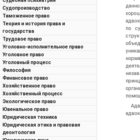
Судебная психиатрия
данн
Судопроизводство
хорош
Таможенное право
адвок
Теория и история права и
по с
государства
струк
Трудовое право
объед
Уголовно-исполнительное право
уника
Уголовное право
норм
Уголовный процесс
деяте
Философия
незав
Финансовое право
принц
Хозяйственное право
орган
Хозяйственный процесс
помо
Экологическое право
Адв
Ювенальное право
адвок
Юридическая техника
Юридическая этика и правовая
деонтология