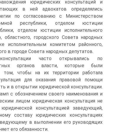
нахождения юридических консультаций и
отающих в ней адвокатов определялись
легии по согласованию с Министерством
омной республики, отделом юстиции
блики, отделом юстиции исполнительного
, областного, городского Совета народных
же исполнительным комитетом районного,
ого в городе Совета народных депутатов.
консультации часто открывались по
тных органов власти, которые были
в том, чтобы на их территории работала
сультация для оказания правовой помощи
ость и в открытии юридической консультации.
тамп с обозначением своего наименования и
ческим лицом юридическая консультация не
 юридической консультацией заведующий,
ному составу юридических консультациях
заведующему в выполнении его руководящих
няет его обязанности.