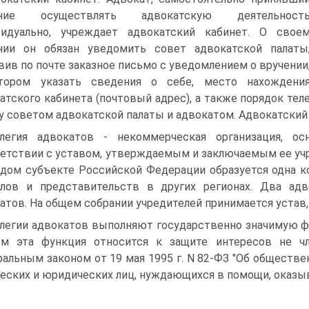
ние осуществлять адвокатскую деятельност
видуально, учреждает адвокатский кабинет. О свое
нии он обязан уведомить совет адвокатской палаты
вив по почте заказное письмо с уведомлением о вручении
тором указать сведения о себе, место нахождени
атского кабинета (почтовый адрес), а также порядок тел
 советом адвокатской палаты и адвокатом. Адвокатский
легия адвокатов - некоммерческая организация, о
етствии с уставом, утверждаемым и заключаемым ее учре
дом субъекте Российской Федерации образуется одна к
лов и представительств в других регионах. Два ад
атов. На общем собрании учредителей принимается устав,
легии адвокатов выполняют государственно значимую ф
ем эта функция относится к защите интересов не чл
альным законом от 19 мая 1995 г. N 82-ФЗ "Об обществен
еских и юридических лиц, нуждающихся в помощи, оказы