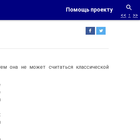
Помощь проекту
<<
↑
>>
 тем она не может считаться классической
е
е
я
х
я
й