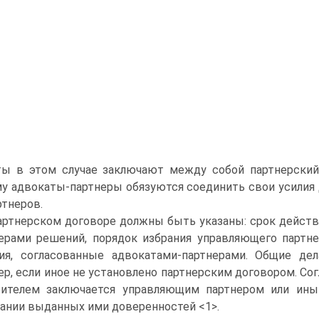
ты в этом случае заключают между собой партнерский
у адвокаты-партнеры обязуются соединить свои усилия
ртнеров.
артнерском договоре должны быть указаны: срок действи
ерами решений, порядок избрания управляющего партн
ия, согласованные адвокатами-партнерами. Общие д
ер, если иное не установлено партнерским договором. С
рителем заключается управляющим партнером или ины
ании выданных ими доверенностей <1>.