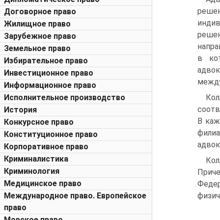
реше
Договорное право
инди
Жилищное право
реше
Зарубежное право
напра
Земельное право
в ко
Избирательное право
адвок
Инвестиционное право
между
Информационное право
Исполнительное производство
Кол
соотв
История
В каж
Конкурсное право
филиа
Конституционное право
адвок
Корпоративное право
Криминалистика
Кол
Криминология
Прич
Медицинское право
Федер
Международное право. Европейское
физич
право
Морское право