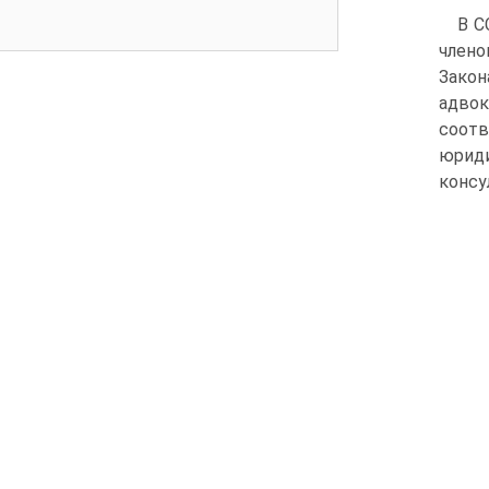
В С
члено
Закон
адвок
соот
юриди
консу