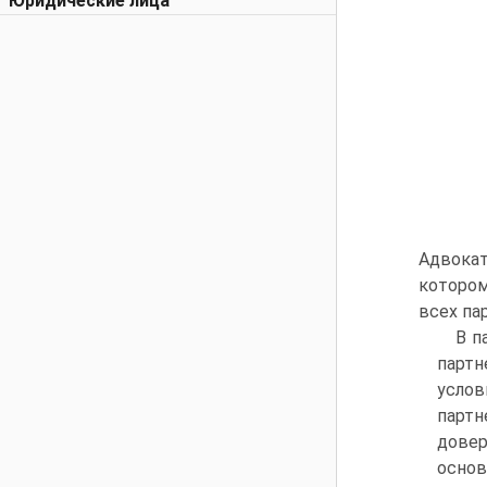
Юридические лица
Адвока
котором
всех па
В п
партн
услов
партн
дове
основ