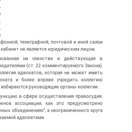
ь
м
,
,
я
ефонной, телеграфной, почтовой и иной связи
 кабинет не является юридическим лицом.
снованная на членстве и действующая в
дителями (ст. 22 комментируемого Закона).
оллегия адвокатов, которая не может иметь
воката и более вправе учредить коллегию
 избираются руководящие органы коллегии.
ункцию в сфере осуществления правосудия.
енов ассоциации, как это предусмотрено
ных объединениях", а неограниченного круга
ваемой адвокатами.