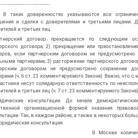
----------------------------
 В таких доверенностях указываются все ограниче
шения и сделки с доверителями и третьими лицами. Д
ителей и третьих лиц.
ртнерский договор прекращается по следующим осн
ерского договора; 2) прекращение или приостановлени
еров, если партнерским договором не предусмотрено
ьными партнерами; 3) расторжение партнерского договор
нерским договором не предусмотрено сохранение д
ерами (ч. 6 ст. 23 комментируемого Закона). Важно, что 
частники несут солидарную ответственность по неиспо
ителей и третьих лиц (ч. 7 ст. 23 комментируемого Закона)
дические консультации. До начала демократически
ственной организационной формой оказания правов
льтации. Так, в каждом районе, а также в некоторых бол
юридическая консультация.
В Москве количес