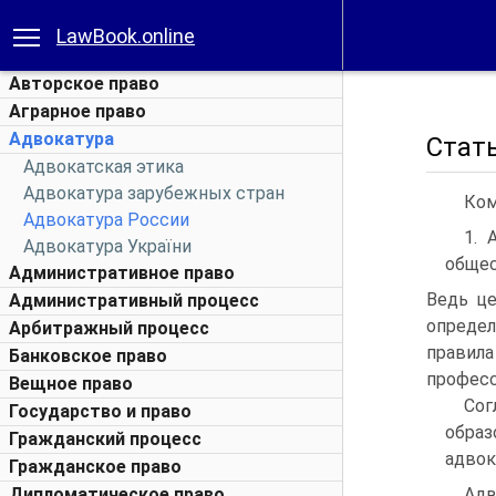
LawBook.online
Авторское право
Аграрное право
Адвокатура
Стат
Адвокатская этика
Адвокатура зарубежных стран
Ком
Адвокатура России
1. 
Адвокатура України
общес
Административное право
Ведь це
Административный процесс
определ
Арбитражный процесс
прави
Банковское право
професс
Вещное право
Сог
Государство и право
обра
Гражданский процесс
адвок
Гражданское право
Дипломатическое право
Адв