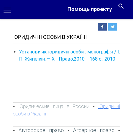
Помощь проекту
ЮРИДИЧНІ ОСОБИ В УКРАЇНІ
Установи як юридичні особи : монографія / І.
П. Жигал­кін. — Х. : Право,2010. - 168 с.. 2010
Юридические лица в России
Юридичні
-
-
особи в Україні
-
Авторское право
Аграрное право
-
-
-