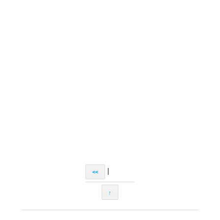
|
<<
↑