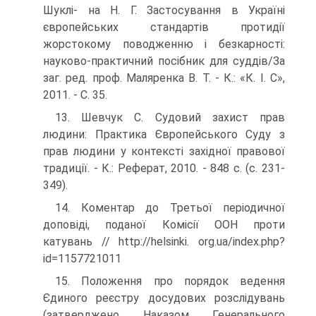
Шуклі- на Н. Г. Застосування в Україні
європейських стандартів протидії
жорстокому поводженню і безкарності:
науково-практичний посібник для суддів/За
заг. ред. проф. Маляренка В. Т. - К.: «К. І. С»,
2011. - С. 35.
13. Шевчук С. Судовий захист прав
людини: Практи­ка Європейського Суду з
прав людини у контексті західної правової
традиції. - К.: Реферат, 2010. - 848 с. (с. 231-
349).
14. Коментар до Третьої періодичної
доповіді, пода­ної Комісії ООН проти
катувань // http://helsinki. org.ua/index.php?
id=1157721011
15. Положення про порядок ведення
Єдиного реєстру досудових розслідувань
(затверджено Наказом Генерального