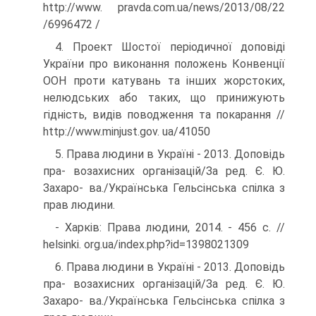
http://www. pravda.com.ua/news/2013/08/22
/6996472 /
4. Проект Шостої періодичної доповіді
України про виконання положень Конвенції
ООН проти катувань та інших жорстоких,
нелюдських або таких, що принижують
гідність, видів повод­ження та покарання //
http://www.minjust.gov. ua/41050
5. Права людини в Україні - 2013. Доповідь
пра- возахисних організацій/За ред. Є. Ю.
Захаро- ва./Українська Гельсінська спілка з
прав людини.
- Харків: Права людини, 2014. - 456 с. //
helsinki. org.ua/index.php?id=1398021309
6. Права людини в Україні - 2013. Доповідь
пра- возахисних організацій/За ред. Є. Ю.
Захаро- ва./Українська Гельсінська спілка з