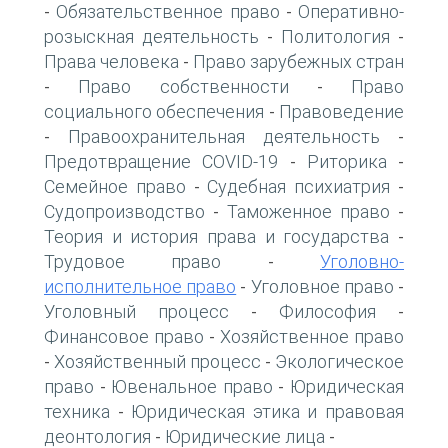
Обязательственное право
Оперативно-
-
-
розыскная деятельность
Политология
-
-
Права человека
Право зарубежных стран
-
Право собственности
Право
-
-
социального обеспечения
Правоведение
-
Правоохранительная деятельность
-
-
Предотвращение COVID-19
Риторика
-
-
Семейное право
Судебная психиатрия
-
-
Судопроизводство
Таможенное право
-
-
Теория и история права и государства
-
Трудовое право
Уголовно-
-
исполнительное право
Уголовное право
-
-
Уголовный процесс
Философия
-
-
Финансовое право
Хозяйственное право
-
Хозяйственный процесс
Экологическое
-
-
право
Ювенальное право
Юридическая
-
-
техника
Юридическая этика и правовая
-
деонтология
Юридические лица
-
-