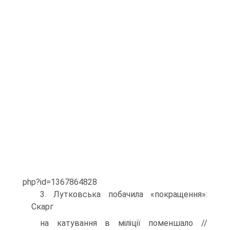
php?id=1367864828
3. Лутковська побачила «покращення»:
Скарг
на катування в міліції поменшало //