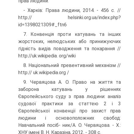
прав людини.
- Харків: Права людини, 2014. - 456 с. //
http:// helsinki.org.ua/index.php?
id=1398021309#_ftn6
7. Конвенція проти катувань та інших
жорстоких, нелюдських або принижуючих
гідність видів поводження та покарання //
http://uk.wikipedia. org/wiki
8. Національний превентивний механізм //
http:// uk.wikipedia.org /
9. Червяцова А. О. Право на життя та
заборона ка­тувань у рішеннях
Європейського суду з прав людини: аналіз
судової практики за статтею 2 і 3
Європейської конвенції про захист прав
людини і основоположних свобод:
Навчальний посіб- ник/А. О. Червяцова. - Х.:
ХНУ імені В. Н. Каразіна, 2012. - 308 с.