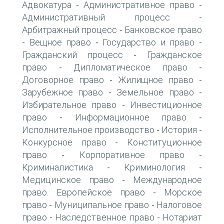
Адвокатура
Административное право
-
-
Административный процесс
-
Арбитражный процесс
Банковское право
-
Вещное право
Государство и право
-
-
-
Гражданский процесс
Гражданское
-
право
Дипломатическое право
-
-
Договорное право
Жилищное право
-
-
Зарубежное право
Земельное право
-
-
Избирательное право
Инвестиционное
-
право
Информационное право
-
-
Исполнительное производство
История
-
-
Конкурсное право
Конституционное
-
право
Корпоративное право
-
-
Криминалистика
Криминология
-
-
Медицинское право
Международное
-
право. Европейское право
Морское
-
право
Муниципальное право
Налоговое
-
-
право
Наследственное право
Нотариат
-
-