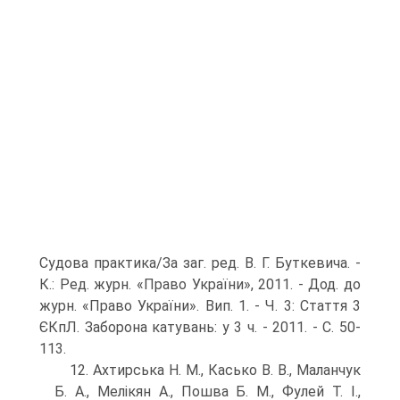
Судова практика/За заг. ред. В. Г. Буткевича. -
К.: Ред. журн. «Право України», 2011. - Дод. до
журн. «Право України». Вип. 1. - Ч. 3: Стаття 3
ЄКпЛ. За­борона катувань: у 3 ч. - 2011. - С. 50-
113.
12. Ахтирська Н. М., Касько В. В., Маланчук
Б. А., Мелікян А., Пошва Б. М., Фулей Т. І.,