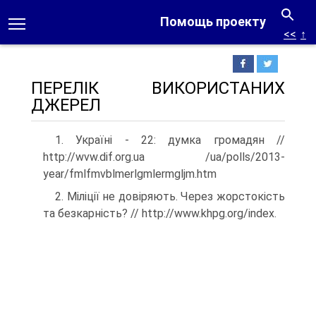
Помощь проекту
<<
↑
ПЕРЕЛІК ВИКОРИСТАНИХ
ДЖЕРЕЛ
1. Україні - 22: думка громадян //
http://wvw.dif.org.ua /ua/polls/2013-
year/fmlfmvblmerlgmlermgljm.htm
2. Міліції не довіряють. Через жорстокість
та безкарність? // http://www.khpg.org/index.