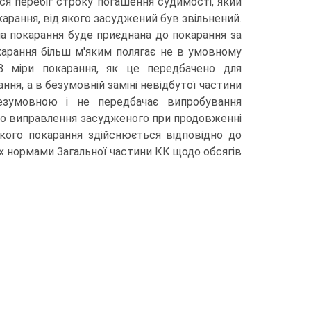
ся перебіг строку погашення судимості, який
рання, від якого засуджений був звільнений.
на покарання буде приєднана до покарання за
карання більш м'яким полягає не в умовному
8 міри покарання, як це передбачено для
ня, а в безумовній заміні невідбутої частини
езумовною і не передбачає випробування
одо виправлення засудженого при продовженні
кого покарання здійснюється відповідно до
их нормами Загальної частини КК щодо обсягів