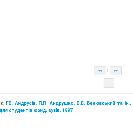
|
<<
>>
↑
ик:
Г.В. Андрусів, П.П. Андрушко, В.В. Бенювський та ін.
 для студентів юрид. вузів. 1997