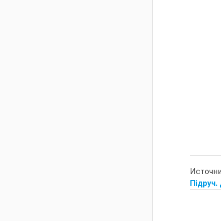
Источн
Підруч.