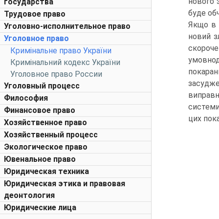
нового 
государства
буде об
Трудовое право
Якщо в 
Уголовно-исполнительное право
новий з
Уголовное право
скороче
Кримінальне право України
умовнод
Кримінальний кодекс України
покара
Уголовное право России
засудже
Уголовный процесс
виправн
Философия
системи
Финансовое право
цих пок
Хозяйственное право
Хозяйственный процесс
Экологическое право
Ювенальное право
Юридическая техника
Юридическая этика и правовая
деонтология
Юридические лица