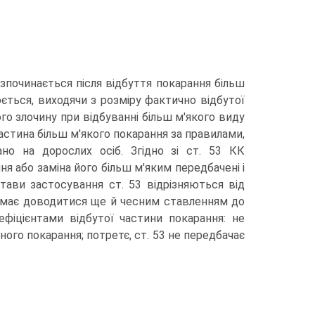
зпочинається після відбуття покарання більш
ється, виходячи з розміру фактично відбутої
го злочину при відбуванні більш м'якого виду
астина більш м'якого покарання за правилами,
но на дорослих осіб. Згідно зі ст. 53 КК
 або заміна його більш м'яким передбачені і
стави застосування ст. 53 відрізняються від
о має доводитися ще й чесним ставленням до
фіцієнтами відбутої частини покарання: не
ого покарання; потретє, ст. 53 не передбачає