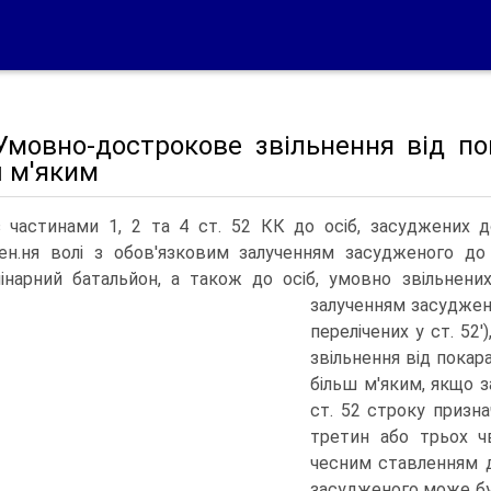
 Умовно-дострокове звільнення від п
ш м'яким
з частинами 1, 2 та 4 ст. 52 КК до осіб, засуджених 
ен.ня волі з обов'язковим залученням засудженого до
інарний батальйон, а також до осіб, умовно звільнених
залученням засуджено
перелічених у ст. 5
звільнення від покар
більш м'яким, якщо 
ст. 52 строку призн
третин або трьох ч
чесним ставленням д
засудженого може бу