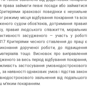
ня права займати певні посади або займатися
Критеріями зразкової поведінки є неухильне
г режиму місця відбування покарання та всіх
женого судом обов'язків, дотримання правил
ку, правил людського співжиття, моральних
ктивності засудженого — участь у роботі
417 Критеріями чесного ставлення до праці є
виконання дорученої роботи, до підвищення
 матеріалів тощо. Висновок про виправлення
дженого за весь період відбування покарання,
ожливість застосування умовнодострокового
, за наявності однакових умов і підстав закон
овнодострокового звільнення від подальшого
ьш м'яким покаранням.