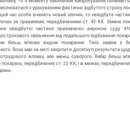
злочину, то з моменту закінчення випробування починаєть
числюватися з урахуванням фактично відбутого строку пока
цей час особа вчинить новий злочин, то невідбута части
лочин за правилами, передбаченими ст. 43 КК. Заміна по
нні невідбутої частини призначеної вироком суду 41
острокового звільнення від подальшого відбування покаран
ння більш м'яким видом покарання. Така заміна є б
ного. Вона має на меті закріпити досягнуті результати щ
отрудового впливу, але менш суворого. Вибір більш м'я
 покарань, передбачених ст. 23 КК, і в межах, передбачен
арань.