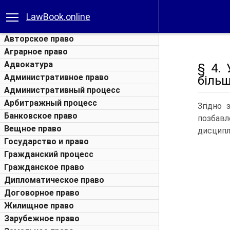
LawBook.online
Авторское право
Аграрное право
Адвокатура
§ 4.
Административное право
біль
Административный процесс
Арбитражный процесс
Згідно 
Банковское право
позбавл
Вещное право
дисципл
Государство и право
Гражданский процесс
Гражданское право
Дипломатическое право
Договорное право
Жилищное право
Зарубежное право