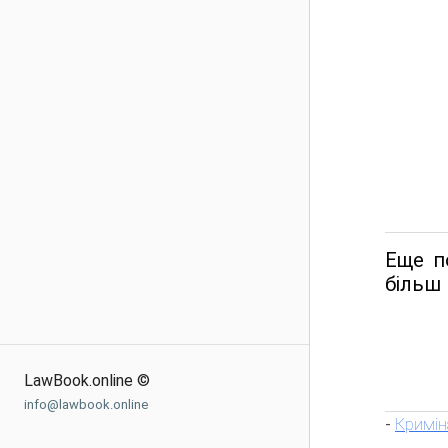
Еще п
більш 
LawBook.online ©
info@lawbook.online
Кримін
-