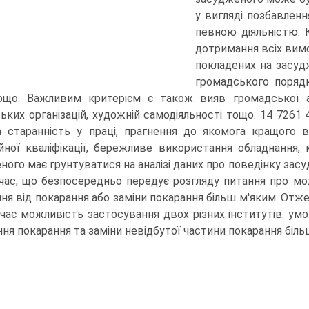
у вигляді позбавлен
певною діяльністю. 
дотримання всіх вимо
покладених на засуд
громадського поряд
ощо. Важливим критерієм є також вияв громадської а
ьких організацій, художній самодіяльності тощо. 14 7261 
а старанність у праці, прагнення до якомога кращого 
йної кваліфікації, бережливе використання обладнання,
ного має грунтуватися на аналізі даних про поведінку засу
 час, що безпосередньо передує розгляду питання про м
ння від покарання або заміни покарання більш м'яким. Отже
чає можливість застосування двох різних інститутів: ум
ння покарання та заміни невідбутої частини покарання біл