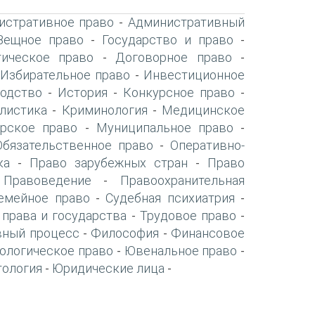
истративное право
Административный
-
Вещное право
Государство и право
-
-
ическое право
Договорное право
-
-
Избирательное право
Инвестиционное
-
-
одство
История
Конкурсное право
-
-
-
листика
Криминология
Медицинское
-
-
рское право
Муниципальное право
-
-
Обязательственное право
Оперативно-
-
ка
Право зарубежных стран
Право
-
-
Правоведение
Правоохранительная
-
-
емейное право
Судебная психиатрия
-
-
 права и государства
Трудовое право
-
-
вный процесс
Философия
Финансовое
-
-
ологическое право
Ювенальное право
-
-
тология
Юридические лица
-
-