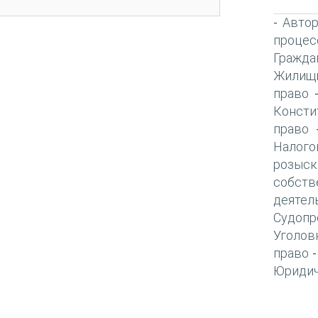
Автор
-
процес
Гражда
Жилищн
право
Консти
право
Налого
розыск
собств
деятел
Судопр
Уголов
право
Юридич