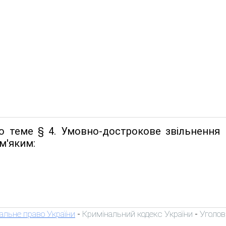
о теме § 4. Умовно-дострокове звільнення 
м'яким:
альне право України
Кримінальний кодекс України
Уголов
-
-