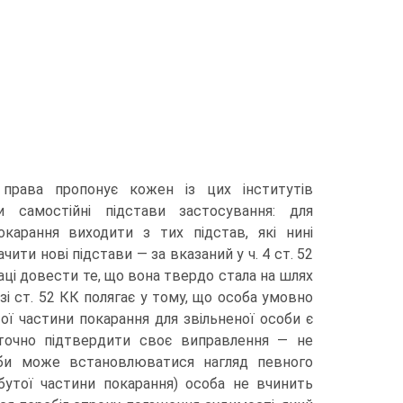
 права пропонує кожен із цих інститутів
самостійні підстави застосування: для
карання виходити з тих підстав, які нині
ити нові підстави — за вказаний у ч. 4 ст. 52
ці довести те, що вона твердо стала на шлях
і ст. 52 КК полягає у тому, що особа умовно
тої частини покарання для звільненої особи є
точно підтвердити своє виправлення — не
оби може встановлюватися нагляд певного
бутої частини покарання) особа не вчинить