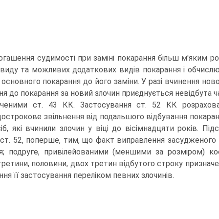
огашення судимості при заміні покарання більш м'яким ро
 виду та можливих додаткових видів покарання і обчислю
 основного покарання до його заміни. У разі вчинення ново
ня до покарання за новий злочин приєднується невідбута ч
ченими ст. 43 КК. Застосування ст. 52 КК розрахова
острокове звільнення від подальшого відбування покарання
іб, які вчинили злочин у віці до вісімнадцяти років. Під
 ст. 52, поперше, тим, що факт виправлення засудженог
я; подруге, привілейованими (меншими за розміром) кое
ретини, половини, двох третин відбутого строку призначен
ня її застосування переліком певних злочинів.