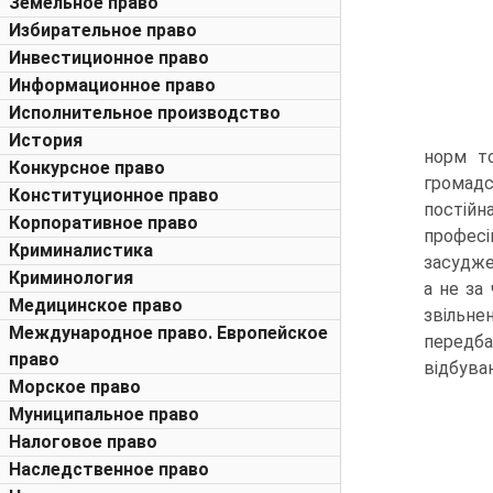
Земельное право
Избирательное право
Инвестиционное право
Информационное право
Исполнительное производство
История
норм т
Конкурсное право
громадс
Конституционное право
постійн
Корпоративное право
професі
Криминалистика
засудже
Криминология
а не за
Медицинское право
звільне
Международное право. Европейское
передба
право
відбува
Морское право
Муниципальное право
Налоговое право
Наследственное право