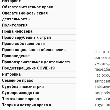
Нотариат
Обязательственное право
Оперативно-розыскная
деятельность
Политология
Права человека
Право зарубежных стран
Право собственности
Право социального обеспечения
Це є п
Правоведение
реглам
Правоохранительная деятельность
умовнод
Предотвращение COVID-19
передбач
Риторика
час осо
Семейное право
виправл
Судебная психиатрия
звільня
Судопроизводство
випроб
Таможенное право
вчинит
трудово
Теория и история права и