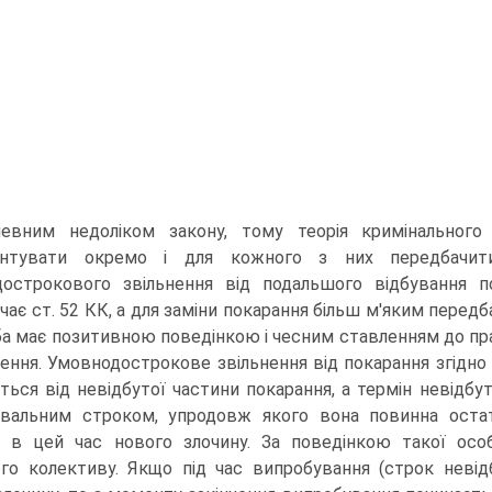
евним недоліком закону, тому теорія кримінального
ентувати окремо і для кожного з них передбачити 
острокового звільнення від подальшого відбування по
ає ст. 52 КК, а для заміни покарання більш м'яким передбач
ба має позитивною поведінкою і чесним ставленням до пра
ення. Умовнодострокове звільнення від покарання згідно з
ється від невідбутої частини покарання, а термін невідбу
увальним строком, упродовж якого вона повинна оста
и в цей час нового злочину. За поведінкою такої ос
го колективу. Якщо під час випробування (строк невід