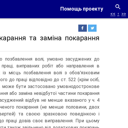
Помощь проекту
<<
↑
>>
окарання та заміна покарання
до позбавлення волі, умовно засуджених до
 праці, виправних робіт або направлення в
 із місць позбавлення волі з обов'язковим
го до праці відповідно до ст.
522 (крім осіб,
2'), може бути застосовано умовнодострокове
ання або заміна невідбутої частини покарання
засуджений відбув не менше вказаного у ч. 4
аченого покарання (не менше половини, двох
вертей) та своєю зразковою поведінкою і
о праці довів своє виправлення. При цьому
ти також звільнено від додаткових покарань