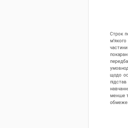
Строк п
м'якого
частини
покаран
передба
умовнод
щодо ос
підстав
навчанн
менше т
обмежен