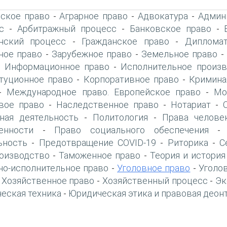
ское право
Аграрное право
Адвокатура
Админ
-
-
-
с
Арбитражный процесс
Банковское право
-
-
-
нский процесс
Гражданское право
Дипломат
-
-
ое право
Зарубежное право
Земельное право
-
-
Информационное право
Исполнительное произв
-
-
туционное право
Корпоративное право
Кримина
-
-
Международное право. Европейское право
Мо
-
-
вое право
Наследственное право
Нотариат
-
-
-
ная деятельность
Политология
Права челове
-
-
енности
Право социального обеспечения
-
ьность
Предотвращение COVID-19
Риторика
С
-
-
-
оизводство
Таможенное право
Теория и история
-
-
но-исполнительное право
Уголовное право
Уголо
-
-
Хозяйственное право
Хозяйственный процесс
Эк
-
-
-
еская техника
Юридическая этика и правовая деон
-