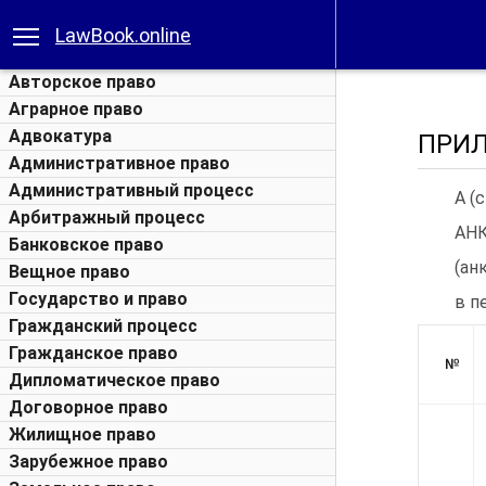
LawBook.online
Авторское право
Аграрное право
Адвокатура
ПРИ
Административное право
Административный процесс
А (
Арбитражный процесс
АН
Банковское право
(ан
Вещное право
Государство и право
в п
Гражданский процесс
Гражданское право
№
Дипломатическое право
Договорное право
Жилищное право
Зарубежное право