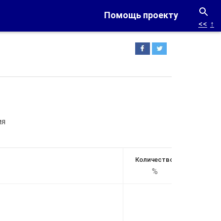
Помощь проекту
<<
↑
ия
Количество,
%