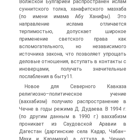
Волжской Булгарией распространен ислам
суннитского толка, ханафитского мазхаба
(по имени имама Абу Ханифы). Это
направление ислама отличается
терпимостью, допускает широкое
применение светского права как
вспомогательного, но независимого
источника закона, что позволяет упрощать
деловые отношения, вступать в контакты с
иноверцами, получать значительные
послабления в быту11.
Новое для Северного Кавказа
религиозно–политическое учение
(ваххабизм) получило распространение в
Чечне в годы режима Д. Дудаева. В 1994 г.
(по другим данным в 1990 г.) ваххабизм
проникает из Саудовской Аравии в
Дагестан (даргинские села Кадар, Чабан–
Махи и Карамахи), а оттуда в Чечню.