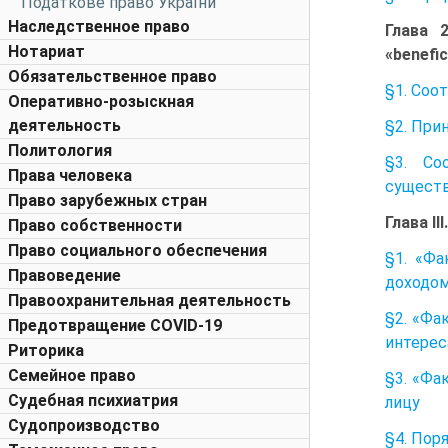
Податкове право України
Наследственное право
Глава 
Нотариат
«benefi
Обязательственное право
§1. Соо
Оперативно-розыскная
деятельность
§2. При
Политология
§3. Со
Права человека
существ
Право зарубежных стран
Глава II
Право собственности
Право социального обеспечения
§1. «Фа
Правоведение
доходо
Правоохранительная деятельность
§2. «Фа
Предотвращение COVID-19
интерес
Риторика
Семейное право
§3. «Фа
Судебная психиатрия
лицу
Судопроизводство
§4. Пор