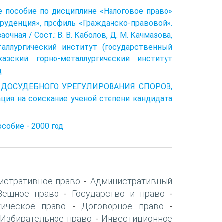
ое пособие по дисциплине «Налоговое право»
руденция», про­филь «Гражданско-правовой».
чная / Сост.: В. В. Каболов, Д. М. Качмазова,
таллургический институт (государственный
казский горно-металлургический инсти­тут
д
Ы ДОСУДЕБНОГО УРЕГУЛИРОВАНИЯ СПОРОВ,
на соискание ученой степени кандидата
собие - 2000 год
истративное право
Административный
-
Вещное право
Государство и право
-
-
ическое право
Договорное право
-
-
Избирательное право
Инвестиционное
-
-