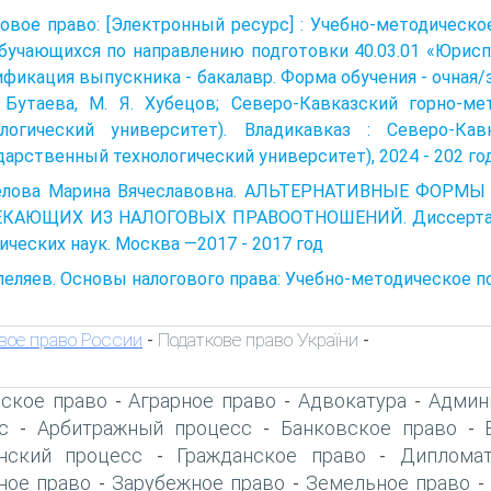
овое право: [Электронный ресурс] : Учебно-методи­ческ
бучающих­ся по направлению подготовки 40.03.01 «Юрисп
фикация выпускника - бака­лавр. Форма обучения - очная/зао
. Бутаева, М. Я. Хубецов; Северо-Кавказский горно-ме
ологиче­ский университет). Владикавказ : Северо-Кав
дарственный технологический университет), 2024 - 202 го
елова Марина Вячеславовна. АЛЬТЕРНАТИВНЫЕ ФОРМ
КАЮЩИХ ИЗ НАЛОГОВЫХ ПРАВООТНОШЕНИЙ. Диссертация 
ческих наук. Москва —2017 - 2017 год
пеляев. Основы налогового права: Учебно-методическое по
вое право России
Податкове право України
-
-
ское право
Аграрное право
Адвокатура
Админ
-
-
-
с
Арбитражный процесс
Банковское право
-
-
-
нский процесс
Гражданское право
Дипломат
-
-
ое право
Зарубежное право
Земельное право
-
-