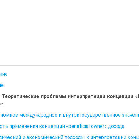
ние
ие
. Теоретические проблемы интерпретации концепции «b
ке
ономное международное и внутригосударственное значение
асть применения концепции «beneficial owner» дохода
дический и экономический подходы к интерпретации концеп