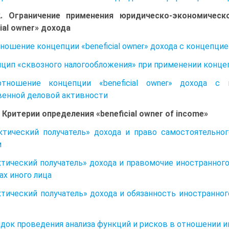
2. Ограничение применения юридическо-экономическ
cial owner» дохода
тношение концепции «beneficial owner» дохода с концепц
нцип «сквозного налогообложения» при применении концепц
отношение концепции «beneficial owner» дохода с 
енной деловой активности
I. Критерии определения «beneficial owner of income»
ктический получатель» дохода и право самостоятельно
м
ктический получатель» дохода и правомочие иностранног
ах иного лица
ктический получатель» дохода и обязанность иностранно
ядок проведения анализа функций и рисков в отношении и