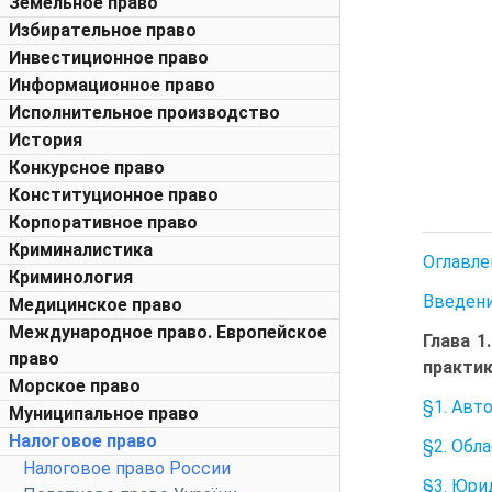
Земельное право
Избирательное право
Инвестиционное право
Информационное право
Исполнительное производство
История
Конкурсное право
Конституционное право
Корпоративное право
Криминалистика
Оглавле
Криминология
Введен
Медицинское право
Международное право. Европейское
Глава 1
право
практи
Морское право
§1. Авт
Муниципальное право
Налоговое право
§2. Обл
Налоговое право России
§3. Юри