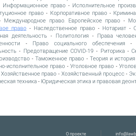
Информационное право
Исполнительное произв
-
-
туционное право
Корпоративное право
Кримина
-
-
Международное право. Европейское право
Мо
-
-
вое право
Наследственное право
Нотариат
-
-
-
ная деятельность
Политология
Права челове
-
-
енности
Право социального обеспечения
-
ьность
Предотвращение COVID-19
Риторика
С
-
-
-
оизводство
Таможенное право
Теория и история
-
-
но-исполнительное право
Уголовное право
Уголо
-
-
Хозяйственное право
Хозяйственный процесс
Эк
-
-
-
еская техника
Юридическая этика и правовая деон
-
О проекте
info@lawb