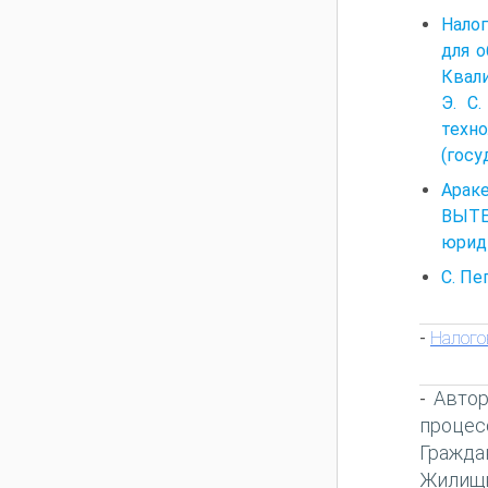
Налог
для о
Квали
Э. С
техн
(госу
Арак
ВЫТЕ
юриди
С. Пе
Налого
-
Автор
-
процес
Гражда
Жилищн