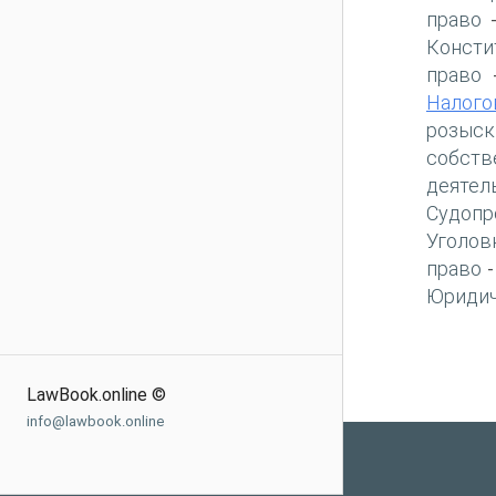
право
Консти
право
Налого
розыск
собств
деятел
Судопр
Уголов
право
Юридич
LawBook.online ©
info@lawbook.online