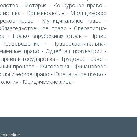
одство
История
Конкурсное право
-
-
-
листика
Криминология
Медицинское
-
-
рское право
Муниципальное право
-
-
Обязательственное право
Оперативно-
-
ка
Право зарубежных стран
Право
-
-
Правоведение
Правоохранительная
-
-
емейное право
Судебная психиатрия
-
-
 права и государства
Трудовое право
-
-
вный процесс
Философия
Финансовое
-
-
ологическое право
Ювенальное право
-
-
тология
Юридические лица
-
-
ook.online