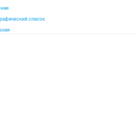
ение
рафический список
ения