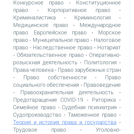
Конкурсное право
Конституционное
-
право
Корпоративное право
-
-
Криминалистика
Криминология
-
-
Медицинское право
Международное
-
право. Европейское право
Морское
-
право
Муниципальное право
Налоговое
-
-
право
Наследственное право
Нотариат
-
-
Обязательственное право
Оперативно-
-
-
розыскная деятельность
Политология
-
-
Права человека
Право зарубежных стран
-
Право собственности
Право
-
-
социального обеспечения
Правоведение
-
Правоохранительная деятельность
-
-
Предотвращение COVID-19
Риторика
-
-
Семейное право
Судебная психиатрия
-
-
Судопроизводство
Таможенное право
-
-
Теория и история права и государства
-
Трудовое право
Уголовно-
-