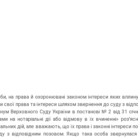
оби, на права й охоронювані законом інтереси яких вплинул
и свої права та інтереси шляхом звернення до суду з відп
нум Верховного Суду України в постанові № 2 від 31 січн
ами на нотаріальні дії або відмову в їх вчиненні» роз'ясн
іальних дій, але вважають, що їх права і законні інтереси 
ду з відповідним позовом. Якщо така особа звернулася 