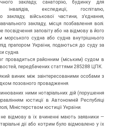
тичного закладу, санаторію, будинку для
інвалідів, експедиції, госпіталю,
го закладу, військової частини, з'єднання,
авчального закладу, місця позбавлення волі.
е посвідчення заповіту або на відмову в його
ом морського судна або судна внутрішнього
 під прапором України, подаються до суду за
и судна.
рг провадиться районним (міським) судом в
ивостей, передбачених статтями 285288 ЦПК.
ї, який виник між заінтересованими особами з
ядком позовного провадження.
 вчинюваних ними нотаріальних дій (порушення
равлінням юстиції в Автономній Республіці
олі, Міністерством юстиції України.
и не відмову в їх вчиненні мають заявники —
таріальні дії або котрим було відмовлено у їх