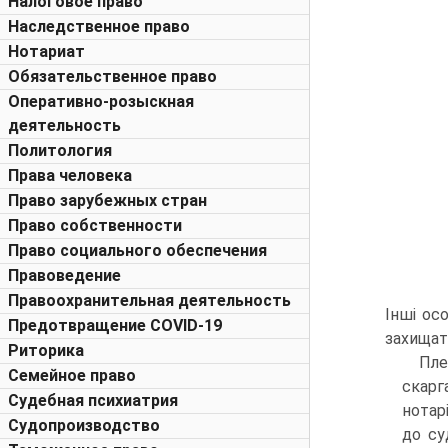
Налоговое право
Наследственное право
Нотариат
Обязательственное право
Оперативно-розыскная
деятельность
Политология
Права человека
Право зарубежных стран
Право собственности
Право социального обеспечения
Правоведение
Правоохранительная деятельность
Інші ос
Предотвращение COVID-19
захищат
Риторика
Пле
Семейное право
скарг
Судебная психиатрия
нотар
Судопроизводство
до су