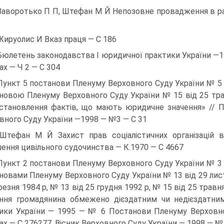
Заворотько П П, Штефан М Й Непозовне провадження в ра
Жируолис И Вказ праця — С 186
Бюлетень законодавства І юридичної практики України —1
ах — Ч 2 — С 304
Пункт 5 постанови Пленуму Верховного Суду України № 5 в
новою Пленуму Верховного Суду України № 15 від 25 тра
становлення фактів, що мають юридичне значення» // 
вного Суду України —1998 — №3 — С 31
Штефан М Й Захист прав соціалістичних організацій 
ення цивільного судочинства — К.1970 — С 4667
Пункт 2 постанови Пленуму Верховного Суду України № 3 в
новами Пленуму Верховного Суду України № 13 від 29 листо
резня 1984 р, № 13 від 25 грудня 1992 р, № 15 від 25 трав
ння громадянина обмежено дієздатним чи недієздатни
ики України — 1995 — № 6 Постанови Пленуму Верховног
ах — С 276277, Вісник Верховного Суду України — 1998 — № 