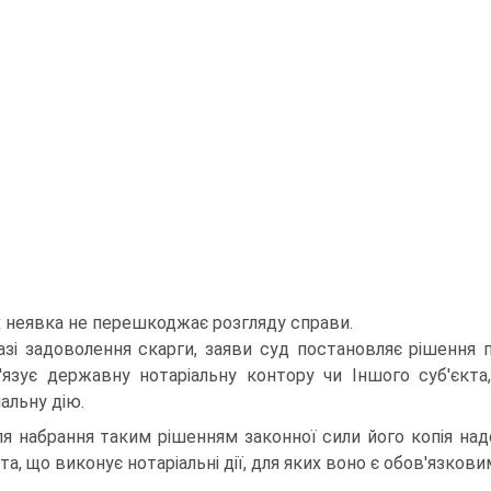
х неявка не перешкоджає розгляду справи.
азі задоволення скарги, заяви суд постановляє рішення п
'язує державну нотаріальну контору чи Іншого суб'єкта,
іальну дію.
ля набрання таким рішенням законної сили його копія над
та, що виконує нотаріальні дії, для яких воно є обов'язков