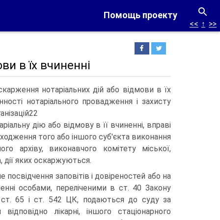
Помощь проекту
<<
↑
>>
ви в їх вчиненні
скарження нотаріальних дій або відмови в їх
ності нотаріального провадження і захисту
анізацій22
іальну дію або відмову в її вчиненні, вправі
аходження того або іншого суб'єкта виконання
ого архіву, виконавчого комітету міської,
, дії яких оскаржуються.
е посвідчення заповітів і довіреностей або на
ченні особами, переліченими в ст. 40 Закону
2 ст. 65 і ст. 542 ЦК, подаються до суду за
 відповідно лікарні, іншого стаціонарного