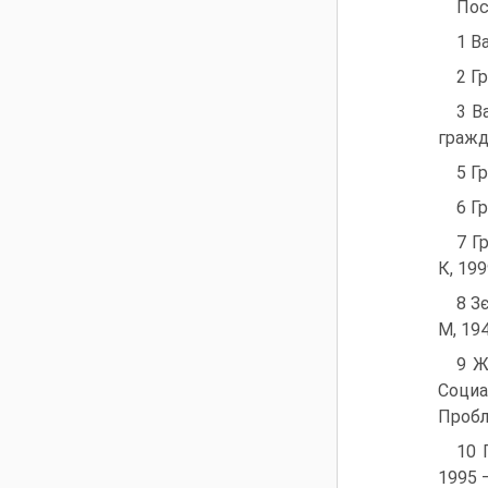
Пос
1 В
2 Г
3 В
гражд
5 Г
6 Г
7 Г
К, 19
8 З
М, 19
9 Ж
Социа
Пробл
10 
1995 