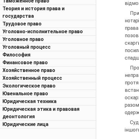
Таможенное право
відмов
Теория и история права и
При
государства
нотар
Трудовое право
права
Уголовно-исполнительное право
позов
Уголовное право
скарг
Уголовный процесс
посил
Философия
спадщ
Финансовое право
Про
Хозяйственное право
непра
Хозяйственный процесс
протя
Экологическое право
встан
Ювенальное право
оскар
Юридическая техника
разом
Юридическая этика и правовая
одерж
деонтология
Суд
Юридические лица
іншог