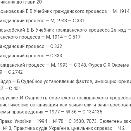
илання до глави 20
аськовский Е В Учебник гражданского процесса — М, 1914 —
ражданский процесс — М, 1948 — С 331
аськоВский Е Б Учебник гражданского процесса 2е изд —
анского процесса — М, 1914 — С 517
ражданский процесс — С 332
ражданский процесс — С 333
ражданский процесс — М, 1993 — С 348, Фурса С Я Окреме
99 — С 2742
єйдер Н Б Судебное установление фактов, имеющих юриди
47 — С 401
еруолис И Сущность советского гражданского процесса
листические организации как заявители и заинтересован
емы правоведения — 1977 — № 36 — С 134135
Право України —1994 —№78 —С 3538, 7073, Бюлетень зак
— № 3, Практика судів України в цивільних справах — Ч 2 — 