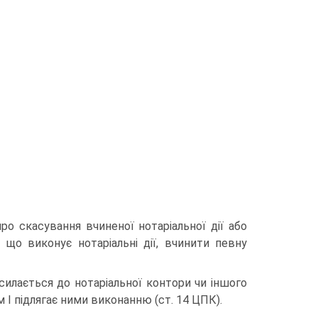
ро скасування вчиненої нотаріальної дії або
 що виконує нотаріальні дії, вчинити певну
силається до нотаріальної контори чи іншого
им І підлягає ними виконанню (ст. 14 ЦПК).