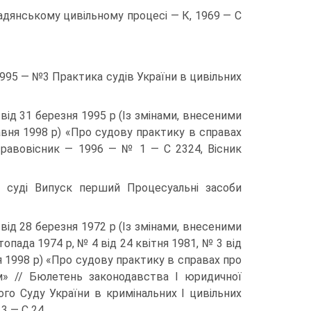
дянському цивільному процесі — К, 1969 — С
995 — №3 Практика судів України в цивільних
ід 31 березня 1995 р (Із змінами, внесеними
вня 1998 р) «Про судову практику в справах
Правовісник — 1996 — № 1 — С 2324, Вісник
в суді Випуск перший Процесуальні засоби
ід 28 березня 1972 р (Із змінами, внесеними
пада 1974 р, № 4 від 24 квітня 1981, № 3 від
ня 1998 р) «Про судову практику в справах про
м» // Бюлетень законодавства І юридичної
о Суду України в кримінальних І цивільних
3 — С 24