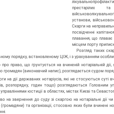
лікувальнопрофілак
престарілих та 
військоволікувально
установи, військовон
Скарги на неправильн
посвідченні капітан
плавання, що плаває
місцем порту приписк
Розгляд таких ска
ьному порядку, встановленому ЦІЖ, і з урахуванням особл
р про право, що грунтується на вчиненій нотаріальній ді
ю громадян (виконавчий напис), розглядається судом пор
рги на дії державних нотаріусів, які не стосуються суті
ів, розпорядку, годин тощо) розглядаються Головним уп
 управліннями юстиції в областях, містах Києві та Севастоп
во на звернення до суду зі скаргою на нотаріальні дії ч
 (громадяни) та організації, стосовно яких були вчинені но
ні.