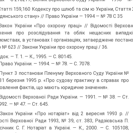
Статті 159,160 Кодексу про шлюб та сім ю України, Стаття 
дянського стану» // Право України — 1994 — № 78 С 35
Закон України «Про охорону праці» // Відомості Верхо
ження про розслідування та облік нещасних випадкі
иємствах, в установах І організаціях, затверджене постано
 № 623 // Закони України про охорону праці / 36.
ок. — Т. 1. — К., 1995. — С. 80145.
 Право України. — 1994. — № 78. — С. 7078.
 Пункт 3 постанови Пленуму Верховного Суду України №
 31 березня 1995 р. «Про судову практику в справах про
овлення фактів, що мають юридичне значення».
 Відомості Верховної Ради України. — 1991. — № 38. — Ст.
992. — № 47. — Ст. 645.
 Закон України «Про нотаріат» від 2 вересня 1993 р. //
ості Верховної Ради 1993, № 39, ст. 383; Радзієвська П.
січник С. Г. Нотаріат в Україні. — К., 2000. — С. 105108;