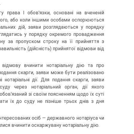
.
у права І обов'язки, основані на вчененій
 цього, або коли іншими особами оспорюються
іальних дій, заяви розглядаються у порядку
озглядатись у порядку окремого провадження
ну за пропуском строку на її прийняття з
вильність (дійсність) прийнятої відмови від
відмову вчинити нотаріальну дію та про
подання скарги, заяви може бути реалізовано
нотаріальні дії. Для подання скарги, заяви
уду через нотаріальний орган, дії якого
обов'язаний зі своїм поясненням щодо їх суті
ати їх до суду не пізніше трьох днів з дня
аінтересованих осіб — державного нотаріуса чи
овилися вчинити оскаржувану нотаріальну дію.