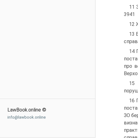
11 
3941
12 
13 
справ
14 
поста
про в
Верхо
15 
поруш
16 
поста
LawBook.online ©
ЗО бе
info@lawbook.online
визна
практ
справ