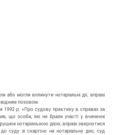
и або могли вплинути нотаріальні дії, вправі
овідним позовом.
я 1992 р. «Про судову практику в справах за
ив, що особи, які не брали участі у вчиненні
порушені нотаріальною дією, вправі звернутися
до суду зі скаргою на нотаріальну дію, суд