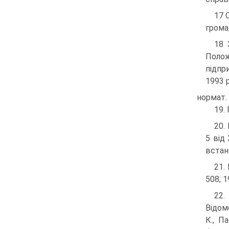
17 
грома
18 
Поло
підпр
1993 р
нормат. д
19.
20.
5 від
встан
21.
508; 1
22.
Відом
К., Па