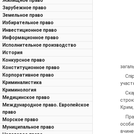
Жилищное право
Зарубежное право
Земельное право
Избирательное право
Инвестиционное право
Информационное право
Исполнительное производство
История
Конкурсное право
загал
Конституционное право
Корпоративное право
Спі
Криминалистика
участ
Криминология
Ска
Медицинское право
строк
Международное право. Европейское
Крим,
право
Пра
Морское право
особи
Муниципальное право
вчинен