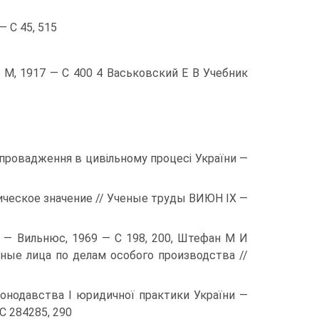
 С 45, 515
 М, 1917 — С 400 4 Васьковский Е В Учебник
 провадження в цивільному процесі України —
ческое значение // Ученые труды ВИЮН IX —
 — Вильнюс, 1969 — С 198, 200, Штефан М И
ные лица по делам особого производства //
онодавства І юридичної практики України —
С 284285, 290