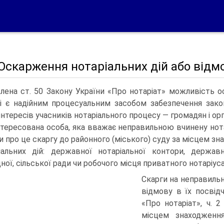
 Оскарження нотаріальних дій або відмо
лена ст. 50 Закону України «Про нотаріат» можливість о
і є надійним процесуальним засобом забезпечення закон
інтересів учасників нотаріального процесу — громадян і орг
нтересована особа, яка вважає неправильною вчинену нотар
и про це скаргу до районного (міського) суду за місцем зн
іальних дій: державної нотаріальної контори, державн
ної, сільської ради чи робочого місця приватного нотаріуса
Скарги на неправильн
відмову в їх посвід
«Про нотаріат», ч. 
місцем знаходження