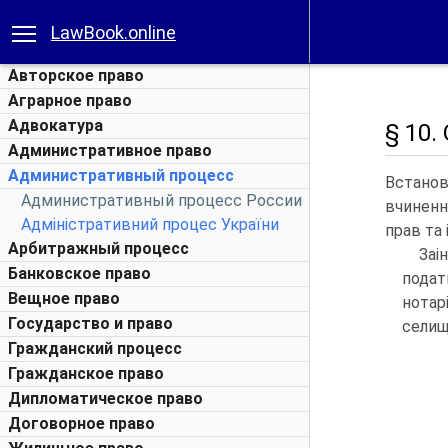
LawBook.online
Авторское право
Аграрное право
Адвокатура
§ 10.
Административное право
Административный процесс
Встанов
Административный процесс России
вчиненн
Адміністративний процес України
прав та 
Арбитражный процесс
Заі
Банковское право
подат
Вещное право
нотар
Государство и право
селищ
Гражданский процесс
Гражданское право
Дипломатическое право
Договорное право