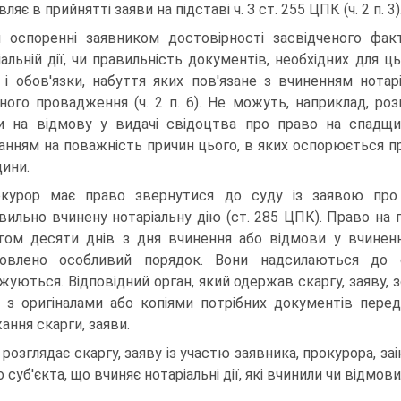
ляє в прийнятті заяви на підставі ч. З ст. 255 ЦПК (ч. 2 п. 3)
 оспоренні заявником достовірності засвідченого факт
іальній дії, чи правильність документів, необхідних для
 і обов'язки, набуття яких пов'язане з вчиненням нотар
ного провадження (ч. 2 п. 6). Не можуть, наприклад, р
и на відмову у видачі свідоцтва про право на спадщи
анням на поважність причин цього, в яких оспорюється пра
ини.
курор має право звернутися до суду із заявою про 
вильно вчинену нотаріальну дію (ст. 285 ЦПК). Право на 
гом десяти днів з дня вчинення або відмови у вчиненні 
овлено особливий порядок. Вони надсилаються до с
жуються. Відповідний орган, який одержав скаргу, заяву, з
 з оригіналами або копіями потрібних документів перед
ання скарги, заяви.
 розглядає скаргу, заяву із участю заявника, прокурора, з
о суб'єкта, що вчиняє нотаріальні дії, які вчинили чи відм