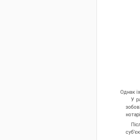
Однак ї
У р
зобов
нотар
Піс
суб'єк