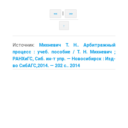
|
<<
>>
↑
Источник:
Михневич Т. Н.. Арбитражный
процесс : учеб. пособие / Т. Н. Михневич ;
РАНХиГС, Сиб. ин-т упр. — Новосибирск : Изд-
во СибАГС,2014. — 202 с.. 2014