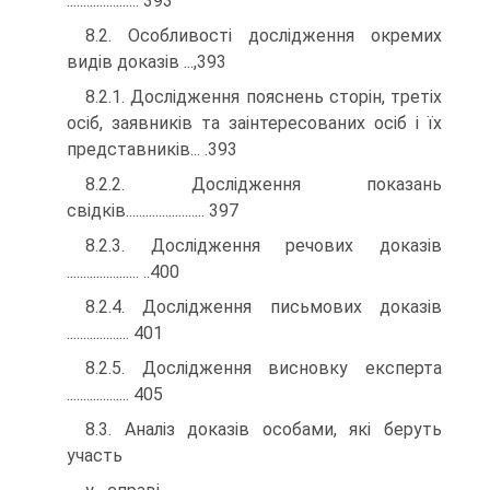
...................... 393
8.2. Особливості дослідження окремих
видів доказів ...,393
8.2.1. Дослідження пояснень сторін, третіх
осіб, заявників та заінтересованих осіб і їх
представників... .393
8.2.2. Дослідження показань
свідків........................ 397
8.2.3. Дослідження речових доказів
...................... ..400
8.2.4. Дослідження письмових доказів
................... 401
8.2.5. Дослідження висновку експерта
................... 405
8.3. Аналіз доказів особами, які беруть
участь