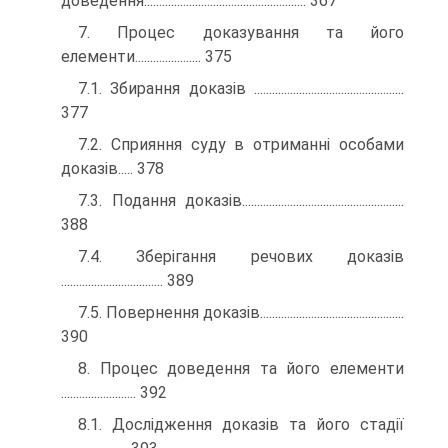
доведення...................................................... 367
7. Процес доказування та його
елементи...................... 375
7.1. Збирання доказів ..................................................
377
7.2. Сприяння суду в отриманні особами
доказів..... 378
7.3. Подання доказів......................................................
388
7.4. Зберігання речових доказів
.................................. 389
7.5. Повернення доказів................................................
390
8. Процес доведення та його елементи
......................... 392
8.1. Дослідження доказів та його стадії