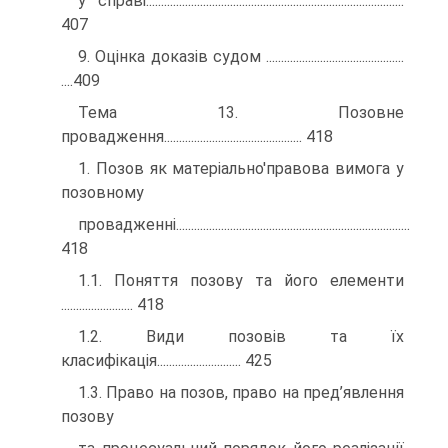
у справі......................................................................................
407
9. Оцінка доказів судом ..............................................
....409
Тема 13. Позовне
провадження.............................................. 418
1. Позов як матеріально'правова вимога у
позовному
провадженні..............................................................................
418
1.1. Поняття позову та його елементи
........................ 418
1.2. Види позовів та їх
класифікація............................ 425
1.3. Право на позов, право на пред’явлення
позову