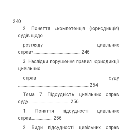
240
2. Поняття «компетенція (юрисдикція)
судів щодо
розгляду цивільних
справ»..................................................... 246
3. Наслідки порушення правил юрисдикції
цивільних
справ суду
................................................................................ 254
Тема 7. Підсудність цивільних справ
суду............................................... 256
1. Поняття підсудності цивільних
справ........................ 256
2. Види підсудності цивільних справ