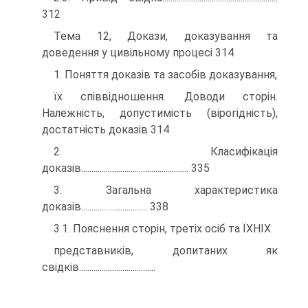
312
Тема 12, Докази, доказування та
доведення у цивільному процесі 314
1. Поняття доказів та засобів доказування,
їх співвідношення. Доводи сторін.
Належність, допустимість (вірогідність),
достатність доказів 314
2. Класифікація
доказів.................................................... 335
3. Загальна характеристика
доказів................................ 338
3.1. Пояснення сторін, третіх осіб та ЇХНІХ
представників, допитаних як
свідків.....................................