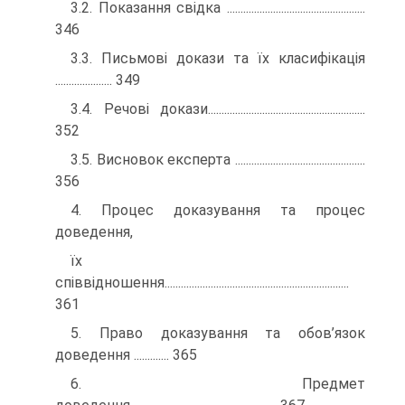
3.2. Показання свідка ...................................................
346
3.3. Письмові докази та їх класифікація
..................... 349
3.4. Речові докази..........................................................
352
3.5. Висновок експерта ................................................
356
4. Процес доказування та процес
доведення,
їх
співвідношення....................................................................
361
5. Право доказування та обов’язок
доведення ............. 365
6. Предмет