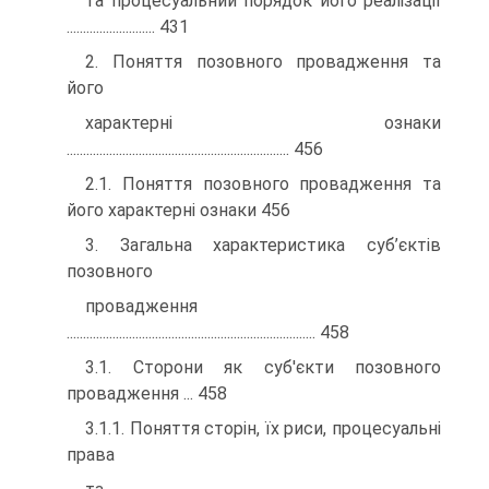
та процесуальний порядок його реалізації
........................... 431
2. Поняття позовного провадження та
його
характерні ознаки
.................................................................... 456
2.1. Поняття позовного провадження та
його характерні ознаки 456
3. Загальна характеристика суб’єктів
позовного
провадження
............................................................................ 458
3.1. Сторони як суб'єкти позовного
провадження ... 458
3.1.1. Поняття сторін, їх риси, процесуальні
права