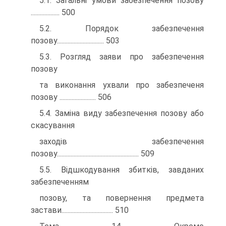
5.1. Загальні умови забезпечення позову
................... 500
5.2. Порядок забезпечення
позову............................... 503
5.3. Розгляд заяви про забезпечення
позову
та виконання ухвали про забезпеченя
позову ........................ 506
5.4. Заміна виду забезпечення позову або
скасування
заходів забезпечення
позову...................................................... 509
5.5. Відшкодування збитків, завданих
забезпеченням
позову, та повернення предмета
застави.................................. 510