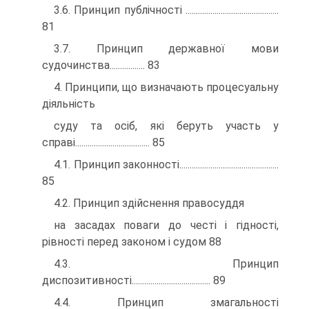
3.6. Принцип публічності .............................................
81
3.7. Принцип державної мови
судочинства................. 83
4. Принципи, що визначають процесуальну
діяльність
суду та осіб, які беруть участь у
справі.................................... 85
4.1. Принцип законності................................................
85
4.2. Принцип здійснення правосуддя
на засадах поваги до честі і гідності,
рівності перед законом і судом 88
4.3. Принцип
диспозитивності...................................... 89
4.4. Принцип змагальності