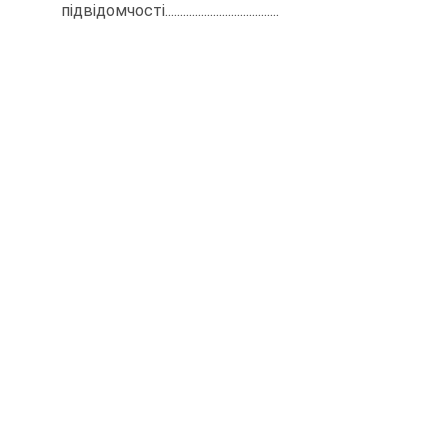
підвідомчості......................................