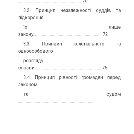
...................................................................... 70
3.2. Принцип незалежності суддів та
підкорення
їх лише
закону............................................................................ 72
3.3. Принцип колегіального та
одноособового
розгляду
справи.......................................................................... 76
3.4. Принцип рівності громадян перед
законом
та судом
......................................................................................