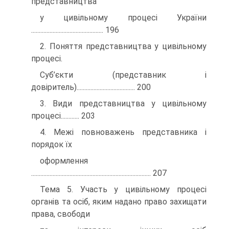
представництва
у цивільному процесі України
............................................... 196
2. Поняття представництва у цивільному
процесі.
Суб’єкти (представник і
довіритель)...................................... 200
3. Види представництва у цивільному
процесі............ 203
4. Межі повноважень представника і
порядок їх
оформлення
.............................................................................. 207
Тема 5. Участь у цивільному процесі
органів та осіб, яким надано право захищати
права, свободи