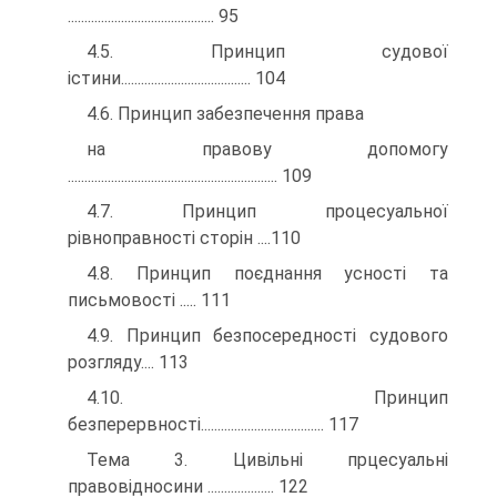
............................................ 95
4.5. Принцип судової
істини....................................... 104
4.6. Принцип забезпечення права
на правову допомогу
............................................................... 109
4.7. Принцип процесуальної
рівноправності сторін ....110
4.8. Принцип поєднання усності та
письмовості ..... 111
4.9. Принцип безпосередності судового
розгляду.... 113
4.10. Принцип
безперервності..................................... 117
Тема 3. Цивільні прцесуальні
правовідносини .................... 122