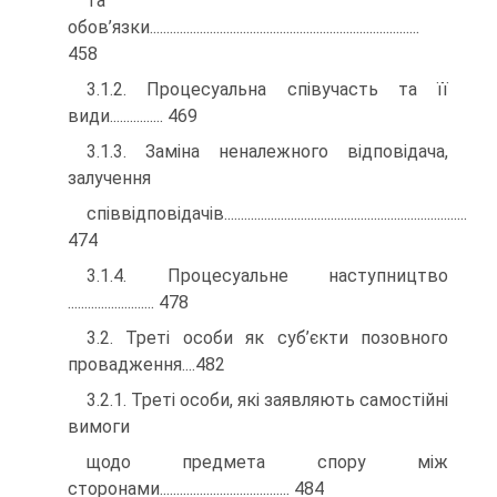
та
обов’язки.................................................................................
458
3.1.2. Процесуальна співучасть та її
види................ 469
3.1.3. Заміна неналежного відповідача,
залучення
співвідповідачів.........................................................................
474
3.1.4. Процесуальне наступництво
.......................... 478
3.2. Треті особи як суб’єкти позовного
провадження....482
3.2.1. Треті особи, які заявляють самостійні
вимоги
щодо предмета спору між
сторонами....................................... 484