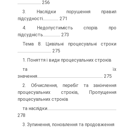
........................... 256
3. Наслідки порушення правил
підсудності.................. 271
4. Недопустимість спорів про
підсудність.................... 273
Тема 8. Цивільні процесуальні строки
....................................... 275
1. Поняття і види процесуальних строків
та їх
значення............................................................................ 275
2. Обчислення, перебіг та закінчення
процесуальних строків, Пропущення
процесуальних строків
та наслідки................................................................................
278
3. Зупинення, поновлення та продовження