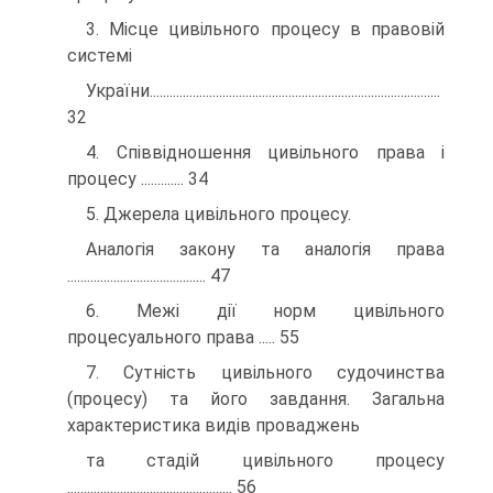
3. Місце цивільного процесу в правовій
системі
України........................................................................................
32
4. Співвідношення цивільного права і
процесу ............. 34
5. Джерела цивільного процесу.
Аналогія закону та аналогія права
.......................................... 47
6. Межі дії норм цивільного
процесуального права ..... 55
7. Сутність цивільного судочинства
(процесу) та його завдання. Загальна
характеристика видів проваджень
та стадій цивільного процесу
.................................................. 56