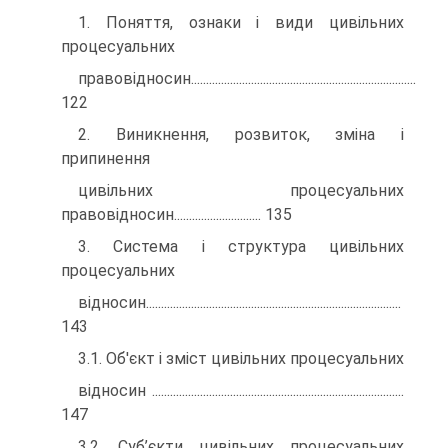
1. Поняття, ознаки і види цивільних
процесуальних
правовідносин...........................................................................
122
2. Виникнення, розвиток, зміна і
припинення
цивільних процесуальних
правовідносин............................. 135
3. Система і структура цивільних
процесуальних
відносин.....................................................................................
143
3.1. Об'єкт і зміст цивільних процесуальних
відносин ....................................................................................
147
3.2. Суб’єкти цивільних процесуальних