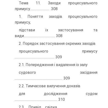
Тема 11. Заходи процесуального
примусу........................... .308
1. Поняття заходів процесуального
примусу,
підстави їх застосування та
види........................................... 308
2. Порядок застосування окремих заходів
процесуального примусу
....................................................... 309
2.1. Попередження і видалення із залу
судового засідання
.................................................................. 309
2.2. Тимчасове вилучення доказів
для дослідження судом
........................................................... 310
2.3. Привід свідка........................................................