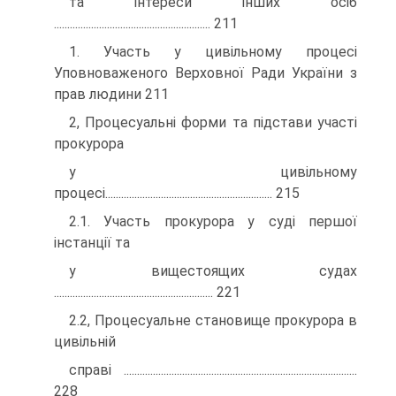
та інтереси інших осіб
........................................................... 211
1. Участь у цивільному процесі
Уповноваженого Верховної Ради України з
прав людини 211
2, Процесуальні форми та підстави участі
прокурора
у цивільному
процесі............................................................... 215
2.1. Участь прокурора у суді першої
інстанції та
у вищестоящих судах
............................................................ 221
2.2, Процесуальне становище прокурора в
цивільній
справі ........................................................................................
228