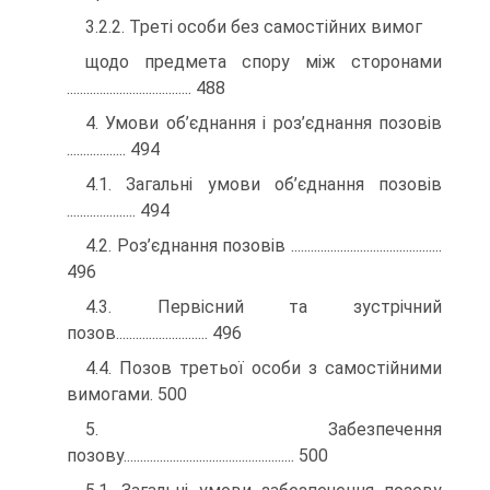
3.2.2. Треті особи без самостійних вимог
щодо предмета спору між сторонами
...................................... 488
4. Умови об’єднання і роз’єднання позовів
.................. 494
4.1. Загальні умови об’єднання позовів
..................... 494
4.2. Роз’єднання позовів ..............................................
496
4.3. Первісний та зустрічний
позов............................ 496
4.4. Позов третьої особи з самостійними
вимогами. 500
5. Забезпечення
позову.................................................... 500