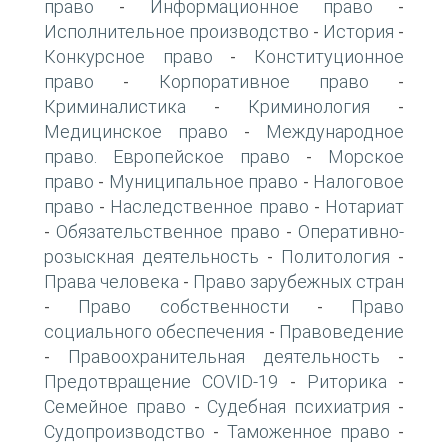
право
Информационное право
-
-
Исполнительное производство
История
-
-
Конкурсное право
Конституционное
-
право
Корпоративное право
-
-
Криминалистика
Криминология
-
-
Медицинское право
Международное
-
право. Европейское право
Морское
-
право
Муниципальное право
Налоговое
-
-
право
Наследственное право
Нотариат
-
-
Обязательственное право
Оперативно-
-
-
розыскная деятельность
Политология
-
-
Права человека
Право зарубежных стран
-
Право собственности
Право
-
-
социального обеспечения
Правоведение
-
Правоохранительная деятельность
-
-
Предотвращение COVID-19
Риторика
-
-
Семейное право
Судебная психиатрия
-
-
Судопроизводство
Таможенное право
-
-