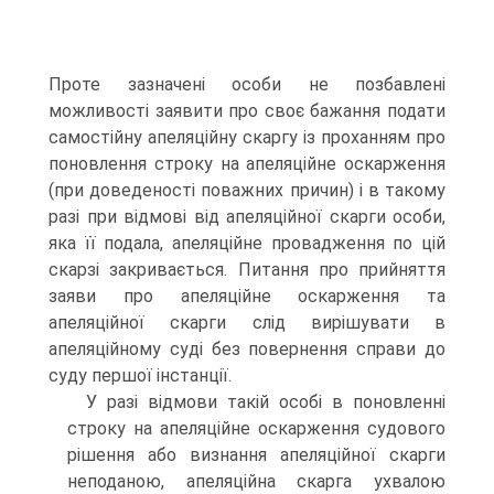
Проте зазначені особи не позбавлені
можливості заявити про своє бажання подати
самостійну апеляційну скаргу із проханням про
поновлення строку на апеляційне оскарження
(при доведеності поважних причин) і в такому
разі при відмові від апеляційної скарги особи,
яка її подала, апеляційне провадження по цій
скарзі закривається. Питання про прийняття
заяви про апеляційне оскарження та
апеляційної скарги слід вирішувати в
апеляційному суді без повернення справи до
суду першої інстанції.
У разі відмови такій особі в поновленні
строку на апеляційне оскарження судового
рішення або визнання апеляційної скарги
неподаною, апеляційна скарга ухвалою