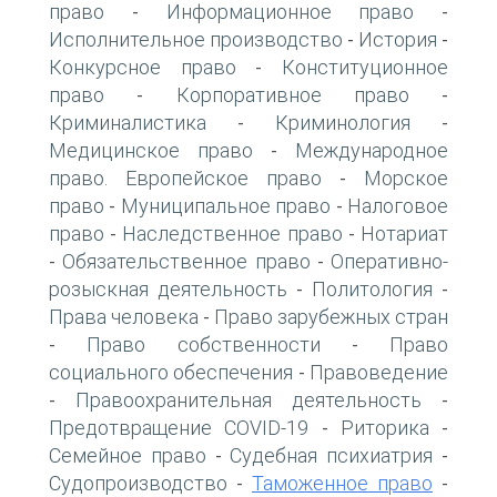
право
Информационное право
-
-
Исполнительное производство
История
-
-
Конкурсное право
Конституционное
-
право
Корпоративное право
-
-
Криминалистика
Криминология
-
-
Медицинское право
Международное
-
право. Европейское право
Морское
-
право
Муниципальное право
Налоговое
-
-
право
Наследственное право
Нотариат
-
-
Обязательственное право
Оперативно-
-
-
розыскная деятельность
Политология
-
-
Права человека
Право зарубежных стран
-
Право собственности
Право
-
-
социального обеспечения
Правоведение
-
Правоохранительная деятельность
-
-
Предотвращение COVID-19
Риторика
-
-
Семейное право
Судебная психиатрия
-
-
Судопроизводство
Таможенное право
-
-