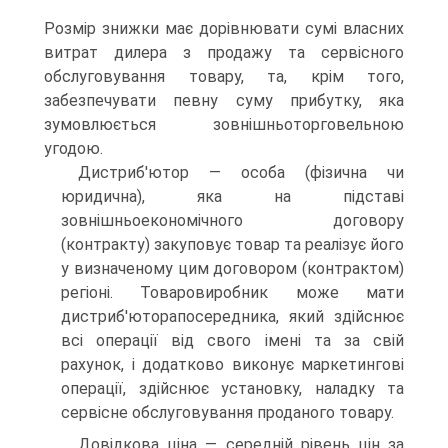
Розмір знижки має дорівнювати сумі власних
витрат дилера з продажу та сервісного
обслуговування товару, та, крім того,
забезпечувати певну суму прибутку, яка
зумовлюється зовнішньоторговельною
угодою.
Дистриб'ютор — особа (фізична чи
юридична), яка на підставі
зовнішньоекономічного договору
(контракту) закуповує товар та реалізує його
у визначеному цим договором (контрактом)
регіоні. Товаровиробник може мати
дистриб'юторапосередника, який здійснює
всі операції від свого імені та за свій
рахунок, і додатково виконує маркетингові
операції, здійснює установку, наладку та
сервісне обслуговування проданого товару.
Довідкова ціна — середній рівень цін за