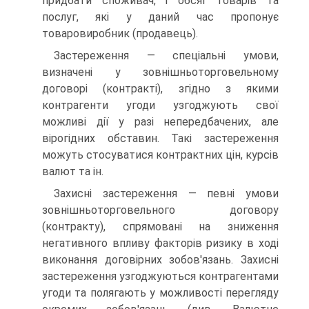
придбати споживач, і обсяг товарів та
послуг, які у даний час пропонує
товаровиробник (продавець).
Застереження — спеціальні умови,
визначені у зовнішньоторговельному
договорі (контракті), згідно з якими
контрагенти угоди узгоджують свої
можливі дії у разі непередбачених, але
вірогідних обставин. Такі застереження
можуть стосуватися контрактних цін, курсів
валют та ін.
Захисні застереження — певні умови
зовнішньоторговельного договору
(контракту), спрямовані на зниження
негативного впливу факторів ризику в ході
виконання договірних зобов'язань. Захисні
застереження узгоджуються контрагентами
угоди та полягають у можливості перегляду