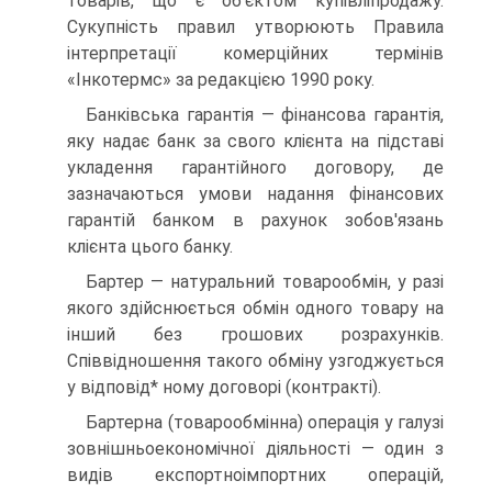
товарів, що є об'єктом купівліпродажу.
Сукупність правил утворюють Правила
інтерпретації комерційних термінів
«Інкотермс» за редакцією 1990 року.
Банківська гарантія — фінансова гарантія,
яку надає банк за свого клієнта на підставі
укладення гарантійного договору, де
зазначаються умови надання фінансових
гарантій банком в рахунок зобов'язань
клієнта цього банку.
Бартер — натуральний товарообмін, у разі
якого здійснюється обмін одного товару на
інший без грошових розрахунків.
Співвідношення такого обміну узгоджується
у відповід* ному договорі (контракті).
Бартерна (товарообмінна) операція у галузі
зовнішньоекономічної діяльності — один з
видів експортноімпортних операцій,