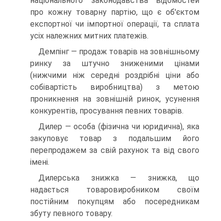
національного законодавства відомостей
про кожну товарну партію, що є об'єктом
експортної чи імпортної операції, та сплата
усіх належних митних платежів.
Демпінг — продаж товарів на зовнішньому
ринку за штучно зниженими цінами
(нижчими ніж середні роздрібні ціни або
собівартість виробництва) з метою
проникнення на зовнішній ринок, усунення
конкурентів, просування певних товарів.
Дилер — особа (фізична чи юридична), яка
закуповує товар з подальшим його
перепродажем за свій рахунок та від свого
імені.
Дилерська знижка — знижка, що
надається товаровиробником своїм
постійним покупцям або посередникам
збуту певного товару.