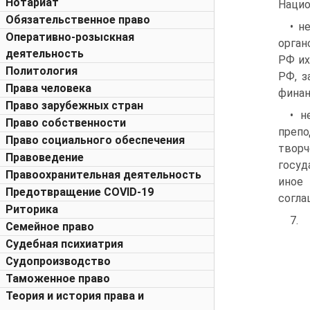
Нотариат
Нацио
Обязательственное право
• н
Оперативно-розыскная
орган
деятельность
РФ их
Политология
РФ, з
Права человека
финан
Право зарубежных стран
• н
Право собственности
препо
Право социального обеспечения
твор
Правоведение
госуд
Правоохранительная деятельность
иное
Предотвращение COVID-19
согла
Риторика
7.
Семейное право
Судебная психиатрия
Судопроизводство
Таможенное право
Теория и история права и