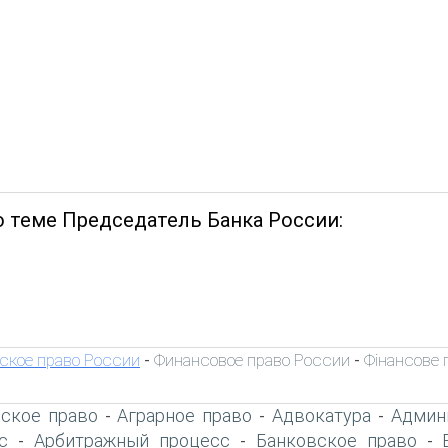
о теме Председатель Банка России:
ское право России
Финансовое право России
Фінансове 
-
-
ское право
Аграрное право
Адвокатура
Админ
-
-
-
с
Арбитражный процесс
Банковское право
-
-
-