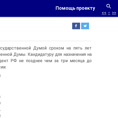
Помощь проекту
<<
↑
>>
осударственной Думой сроком на пять лет
енной Думы. Кандидатуру для назначения на
дент РФ не позднее чем за три месяца до
ии.
и
з
и
,
и