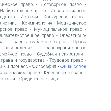
ическое право
Договорное право
-
-
Избирательное право
Инвестиционное
-
-
одство
История
Конкурсное право
-
-
-
листика
Криминология
Медицинское
-
-
рское право
Муниципальное право
-
-
Обязательственное право
Оперативно-
-
ка
Право зарубежных стран
Право
-
-
Правоведение
Правоохранительная
-
-
емейное право
Судебная психиатрия
-
-
 права и государства
Трудовое право
-
-
вный процесс
Философия
Финансовое
-
-
ологическое право
Ювенальное право
-
-
тология
Юридические лица
-
-