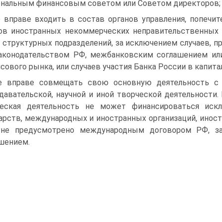
нальным финансовым советом или Советом директоров;
е вправе входить в состав органов управления, попечи
ов иностранных некоммерческих неправительственных 
 структурных подразделений, за исключением случаев,
аконодательством РФ, межбанковским соглашением ил
сового рынка, или случаев участия Банка России в капита
е вправе совмещать свою основную деятельность с 
давательской, научной и иной творческой деятельности. 
ческая деятельность не может финансироваться иск
арств, международных и иностранных организаций, иност
 не предусмотрено международным договором РФ, з
шением.