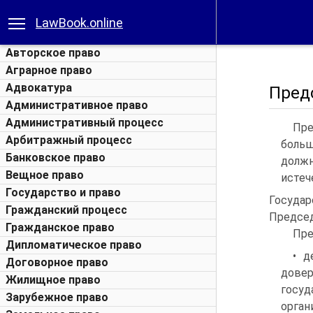
LawBook.online
Авторское право
Аграрное право
Адвокатура
Пред
Административное право
Административный процесс
Пре
Арбитражный процесс
больш
Банковское право
должн
Вещное право
истеч
Государство и право
Госуда
Гражданский процесс
Председ
Гражданское право
Пре
Дипломатическое право
• д
Договорное право
дове
Жилищное право
госу
Зарубежное право
орга