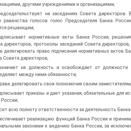
изациями, другими учреждениями и организациями;
редседательствует на заседаниях Совета директоров. 
е равенства голосов голос Председателя Банка Росси
тся решающим;
одписывает нормативные акты Банка России, решени
а директоров, протоколы заседаний Совета директоров,
е делегировать право подписания нормативных актов Бан
в Совета директоров;
азначает на должность и освобождает от должности 
еделяет между ними обязанности;
праве делегировать свои полномочия своим заместителям
одписывает приказы и дает указания, обязательные для 
 России;
есет всю полноту ответственности за деятельность Банка
беспечивает реализацию функций Банка России и прини
альными законами к ведению Банка России, за исключе