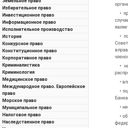
Земельное право
орган
Избирательное право
• п
Инвестиционное право
случа
Информационное право
являе
Исполнительное производство
• п
История
Совет
Конкурсное право
вправ
Конституционное право
члено
Корпоративное право
Криминалистика
• н
Криминология
распр
Медицинское право
• в
Международное право. Европейское
• п
право
Банка
Морское право
• н
Муниципальное право
Налоговое право
• о
Наследственное право
федер