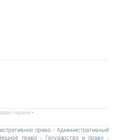
право України
-
истративное право
Административный
-
Вещное право
Государство и право
-
-