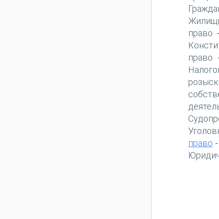
Гражда
Жилищн
право
Консти
право
Налого
розыск
собств
деятел
Судопр
Уголов
право
Юридич