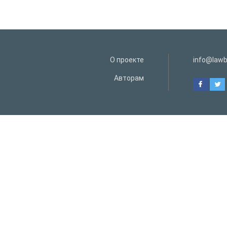
О проекте
info@lawb
Авторам