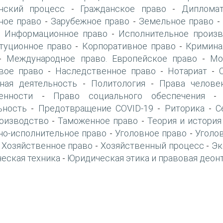
нский процесс
Гражданское право
Дипломат
-
-
ое право
Зарубежное право
Земельное право
-
-
Информационное право
Исполнительное произв
-
-
туционное право
Корпоративное право
Кримина
-
-
Международное право. Европейское право
Мо
-
-
вое право
Наследственное право
Нотариат
-
-
-
ная деятельность
Политология
Права челове
-
-
енности
Право социального обеспечения
-
ьность
Предотвращение COVID-19
Риторика
С
-
-
-
оизводство
Таможенное право
Теория и история
-
-
но-исполнительное право
Уголовное право
Уголо
-
-
Хозяйственное право
Хозяйственный процесс
Эк
-
-
-
еская техника
Юридическая этика и правовая деон
-