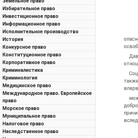
Земельное право
Избирательное право
Инвестиционное право
Информационное право
Исполнительное производство
опасн
История
освоб
Конкурсное право
Конституционное право
Дав
Корпоративное право
отнош
Криминалистика
Соц
Криминология
также
Медицинское право
вперв
Международное право. Европейское
мож
право
добро
Морское право
при­ч
Муниципальное право
вслед
Налоговое право
Наследственное право