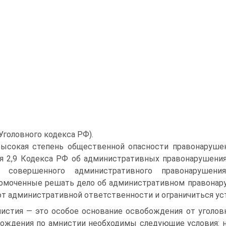
 Уголовного кодекса РФ).
ысокая степень общественной опасности правонарушен
я 2,9 Кодекса РФ об администра­тивных правонарушения
и совершенного административного правонарушения
омоченные решать дело об админи­стративном правонар
от административной ответственности и ограничиться у
истия — это особое основание освобождения от уголовн
ождения по амнистии не­обходимы следующие условия: 