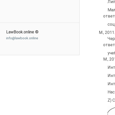
Лип
Мал
ответ
соц
LawBook.online ©
М., 2011.
info@lawbook.online
Че
ответ
уче
М., 20
Инт
Инт
Инт
Нас
Z) 