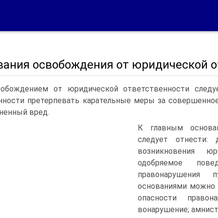
вания освобождения от юридической о
о­бождением от юридической ответственности следуе
нности претерпевать карательные меры за совершенное
нен­ный вред.
К главным основа
следует отнести: 
возникнове­ния юр
одобряемое пов
правонарушения п
основаниями можно 
опасности правон
вонарушение; амнист