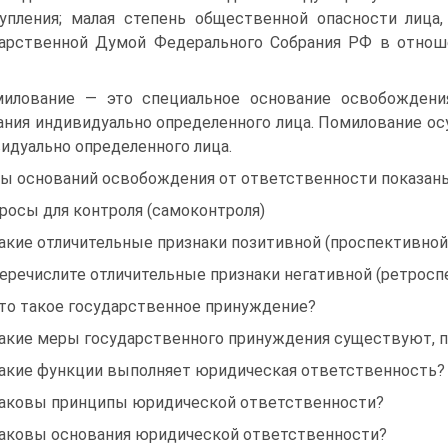
упления; малая степень общественной опасности ли­ца
арственной Ду­мой Федерального Собрания РФ в отноше
илование — это специальное основание освобождения 
ания индивидуально опреде­ленного лица. Помилование о
идуально определенного лица.
ы оснований освобождения от ответственности показаны 
росы для контроля (самоконтроля)
Какие отличительные признаки позитивной (проспективно
Перечислите отличительные признаки негативной (ретросп
Что такое государственное принуждение?
Какие меры государственного принуждения существуют, 
Какие функции выполняет юридическая ответственность?
Каковы принципы юридической ответственности?
Каковы основания юридической ответственности?