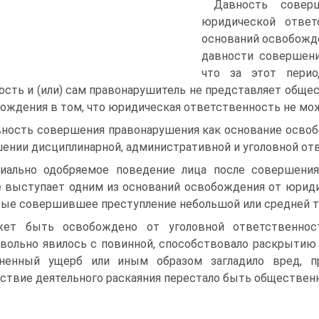
Давность совер
юридической ответ
оснований освобож­д
давности совершени
что за этот перио
ость и (или) сам правонаруши­тель не представляет обще
ождения в том, что юридическая ответственность не мож
ность совершения правонарушения как основание освоб
ении дисциплинарной, административной и уголовной от
иально одобряемое поведение лица после совершения 
 выступает одним из оснований ос­вобождения от юридич
ые совершившее преступление небольшой или средней т
ет быть освобождено от уголовной ответственност
вольно явилось с повинной, способ­ствовало раскрытию
иненный ущерб или иным образом загладило вред, п
ствие деятельного раскаяния пере­стало быть общественн