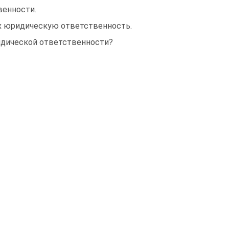
енно­сти.
х юридическую ответственность.
диче­ской ответственности?