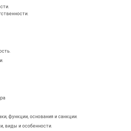
сти.
ст­венности.
ость.
и.
ра­
ки, функции, основания и санкции.
и, виды и особенности.