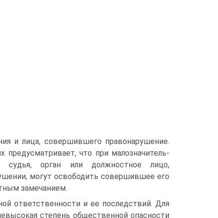
ия и лица, совершившего правонарушение.
х предусматривает, что при малозначитель­
 судья, ор­ган или должностное лицо,
ушении, могут освободить совершившее его
стным замечанием.
ой от­ветственности и ее последствий. Для
невысокая степень общественной опасности