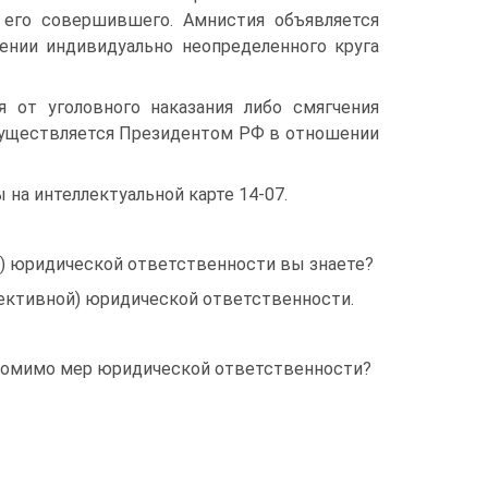
, его совершившего. Амнистия объявляется
нии индивидуально неоп­ределенного круга
от уго­ловного наказания либо смягчения
существляется Президентом РФ в отно­шении
на интеллектуальной карте 14-07.
й) юридической ответственности вы знаете?
ек­тивной) юридической ответственности.
поми­мо мер юридической ответственности?