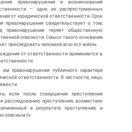
шения правонарушения и возникновения
ственности — одно из распространенных
ения от юридической ответственности. Срок
я правонарушения свидетельствует о том,
д правона­рушение теряет общественную
ственной опасности. Смысл такого основа­ния
ет преследовать человека всю его жизнь.
ожде­ния от ответственности применяется в
ветственности.
им правонару­шения публичного характера
еской ответственности. В частности, лицо,
яжести.
и, если после совершения преступления
 и расследованию преступления, возместило
ричиненный в результате преступления, и
о опасным (ч.