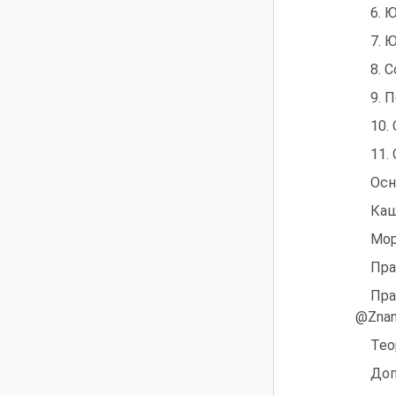
6. 
7. 
8. 
9. 
10.
11.
Осн
Каш
Мор
Пра
Пра
@Znan
Тео
Доп