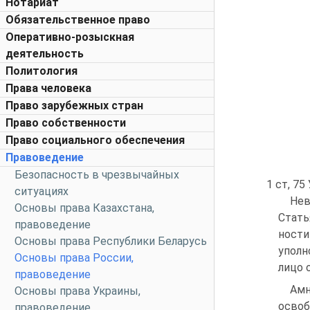
Нотариат
Обязательственное право
Оперативно-розыскная
деятельность
Политология
Права человека
Право зарубежных стран
Право собственности
Право социального обеспечения
Правоведение
Безопасность в чрезвычайных
1 ст, 75
ситуациях
Нев
Основы права Казахстана,
Стать
правоведение
ност
Основы права Республики Беларусь
уполн
Основы права России,
лицо 
правоведение
Амн
Основы права Украины,
освоб
правоведение