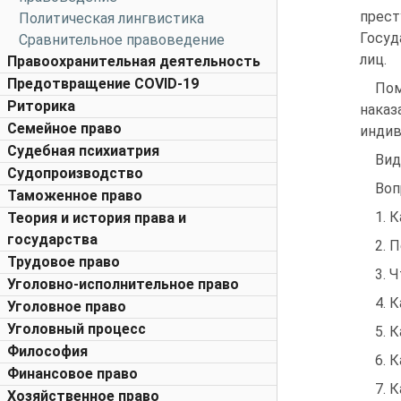
прест
Политическая лингвистика
Госуд
Сравнительное правоведение
лиц.
Правоохранительная деятельность
Предотвращение COVID-19
Пом
Риторика
наказ
Семейное право
индив
Судебная психиатрия
Вид
Судопроизводство
Воп
Таможенное право
1. 
Теория и история права и
государства
2. 
Трудовое право
3. 
Уголовно-исполнительное право
4. 
Уголовное право
Уголовный процесс
5. 
Философия
6. 
Финансовое право
7. 
Хозяйственное право