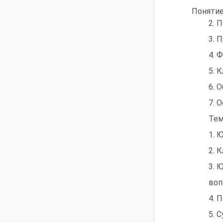
Понятие
2. 
3. 
4. 
5. 
6. 
7. 
Тем
1. 
2. 
3. 
воп
4. 
5. 