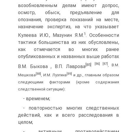
возобновленным делам имеют допрос,
осмотр, обыск, предъявление для
опознания, проверка показаний на месте,
назначение экспертиз, на что указывает
1
Кулеева И.Ю., Мазунин Я.М.
. Особенности
тактики большинства из них обусловлены,
как отмечается во многих ранее
опубликованных и названных выше работах
[86]
[87]
[85]
, В.М.
В.М. Быкова , В.П. Лаврова
[88]
[89]
Мешкова
, И.М. Лузгина
и др., главным образом
следующими факторами (кроме содержания
следственной ситуации):
- временем;
- повторностью многих следственных
действий, как и всего расследования в
целом;
- активным противодействием