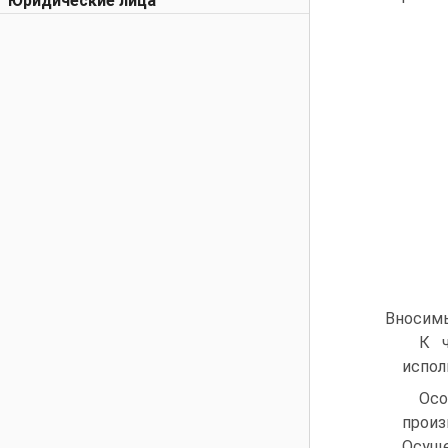
Юридические лица
Вносимы
К ч
испол
Осо
прои
Осуще