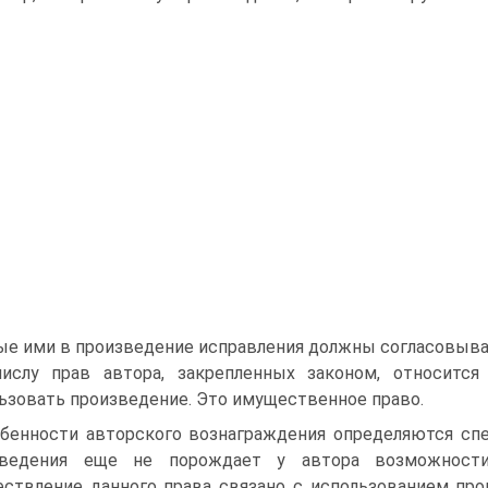
е ими в произведение исправления должны согласовыва
ислу прав автора, закрепленных законом, относится
ьзовать произведение. Это имущественное право.
бенности авторского вознаграждения определяются спе
зведения еще не порождает у автора возможности 
ствление данного права связано с использованием про