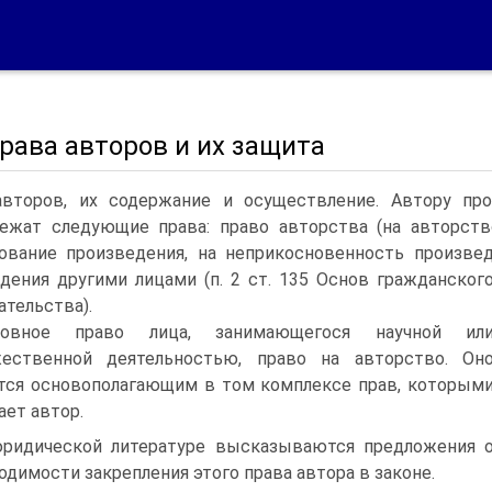
Права авторов и их защита
авторов, их содержание и осуществление. Автору про
ежат следующие права: право авторства (на авторство
ование произведения, на неприкосновенность произвед
дения другими лицами (п.
2 ст. 135 Основ гражданског
ательства).
новное право лица, занимающегося научной ил
жественной деятельностью, право на авторство. Он
тся основополагающим в том комплексе прав, которым
ает автор.
ридической литературе высказываются предложения 
одимости закрепления этого права автора в законе.