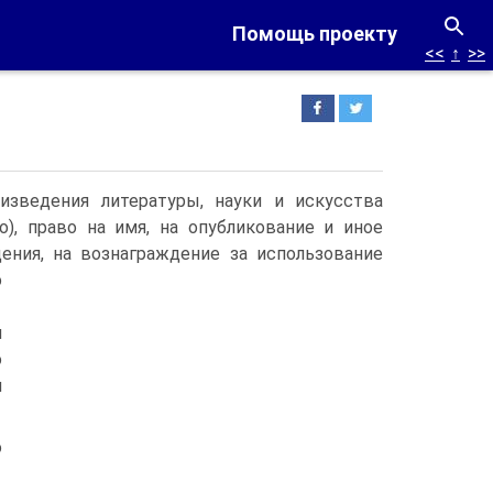
Помощь проекту
<<
↑
>>
изведения литературы, науки и искусства
), право на имя, на опубликование и иное
ения, на вознаграждение за использование
о
и
о
и
о