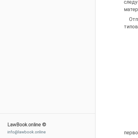
следу
матер
Отп
типов
LawBook.online ©
info@lawbook.online
перв