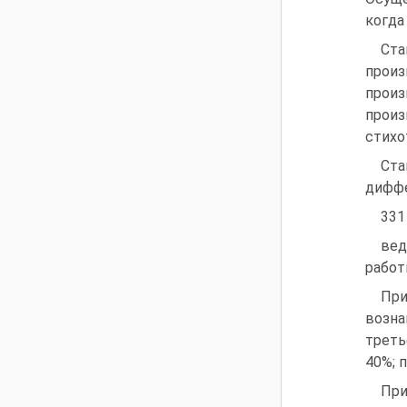
когда
Ста
произ
произ
произ
стихо
Ста
диффе
331
вед
работы
Пр
возна
треть
40%; п
При