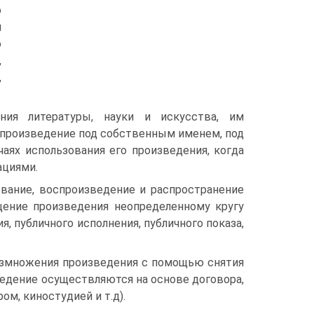
о
и
о
,
,
ния литературы, науки и искусства, им
 произведение под собственным именем, под
аях использования его произведения, когда
ациями.
вание, воспроизведение и распространение
щение произведения неопределенному кругу
, публичного исполнения, публичного показа,
азмножения произведения с помощью снятия
ведение осуществляются на основе договора,
ом, киностудией и т.д).