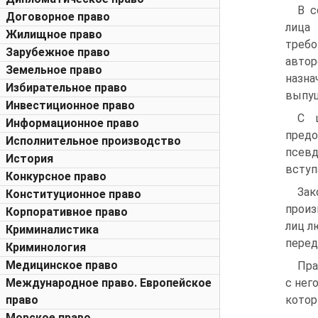
В с
Договорное право
лица
Жилищное право
требо
Зарубежное право
авто
Земельное право
назна
Избирательное право
выпущ
Инвестиционное право
С ц
Информационное право
предо
Исполнительное производство
псевд
История
вступ
Конкурсное право
Зак
Конституционное право
произ
Корпоративное право
лиц л
Криминалистика
перед
Криминология
Медицинское право
Пра
Международное право. Европейское
с нег
право
котор
Морское право