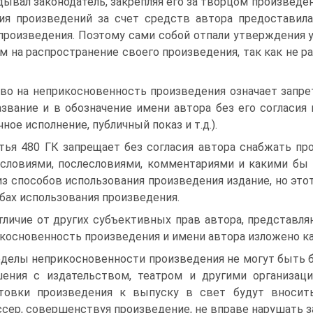
дывал законодатель, закрепляя его за творцом произведе
ия произведений за счет средств автора предоставил
произведения. Поэтому сами собой отпали утверждения у
м на распространение своего произведения, так как не р
во на неприкосновенность произведения означает запре
азвание и в обозначение имени автора без его согласия
чное исполнение, публичный показ и т.д.).
тья 480 ГК запрещает без согласия автора снабжать пр
словиями, послесловиями, комментариями и какими бы 
из способов использования произведения издание, но это
бах использования произведения.
тличие от других субъективных прав автора, представл
косновенность произведения и имени автора изложено ка
делы неприкосновенности произведения не могут быть б
ения с издательством, театром и другими организаци
товки произведения к выпуску в свет будут вносит
сер, совершенствуя произведение, не вправе нарушать за