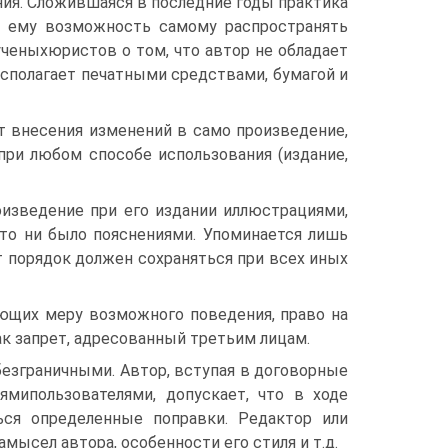
ния. Сложившаяся в последние годы практика
а ему возможность самому распространять
ченыхюристов о том, что автор не обладает
асполагает печатными средствами, бумагой и
т внесения изменений в само произведение,
 при любом способе использования (издание,
оизведение при его издании иллюстрациями,
то ни было пояснениями. Упоминается лишь
т порядок должен сохраняться при всех иных
яющих меру возможного поведения, право на
к запрет, адресованный третьим лицам.
езграничными. Автор, вступая в договорные
ямипользователями, допускает, что в ходе
ься определенные поправки. Редактор или
мысел автора, особенности его стиля и т.д.