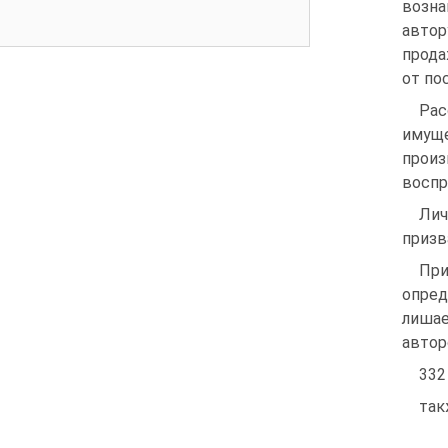
возна
автор
прода
от по
Рас
имуще
прои
воспр
Лич
призв
При
опред
лишае
автор
332
так