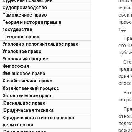
Судебная психиатрия
закла
Судопроизводство
издан
Таможенное право
свои 
право
Теория и история права и
т.д.
государства
Трудовое право
Пра
Уголовно-исполнительное право
его н
Уголовное право
публи
Уголовный процесс
Ста
Философия
преди
Финансовое право
один 
Хозяйственное право
спосо
Хозяйственный процесс
В о
Экологическое право
непри
Ювенальное право
Пре
Юридическая техника
отнош
Юридическая этика и правовая
подго
деонтология
режис