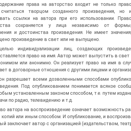
одержание права на авторство входит не только прав
 считаться творцом созданного произведения, но 
вать ссылки на автора при его использовании. Прав
рства сохраняется у лица независимо от формы
чения и достоинства произведения. Не имеет значения
ено произведение в свет или не выпущено.
елью индивидуализации лиц, создающих произведе
ставляется право на имя. Автор может выпустить в свет
онимом или анонимно. Он реализует право на имя в случ
ает в договорные отношения с другими лицами и организ
он разрешает всеми дозволенными способами опублико
ведения. Под опубликованием понимается всякое сооб
юбым установленным законом способом, т.е. путем издания
ачи по радио, телевидению и т.д.
во автора на воспроизведение означает возможность р
о копий или иным способом. И опубликование, и воспроиз
ый заключает автор с организацией (издательством, театр