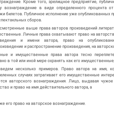
граждение. Кроме того, зрелищное предприятие, публи
у вознаграждение в виде определенного процента о
жи билетов. Публичное исполнение уже опубликованных п
спектакльных сборов.
смотренные выше права авторов произведений литерату
ственные. Личные права охватывают право на авторство
зведения и имени автора, право на опубликова
оизведение и распространение произведения, на авторск
ные и имущественные права автора тесно переплет
ано в той или иной мере охранять как его имущественны
ведем несколько примеров. Право автора на имя, ко
еленных случаях затрагивает его имущественные интерес
тся авторского вознаграждения. Лицо, выдавая чужое
ство и право на имя действительного автора, а
же его право на авторское вознаграждение.