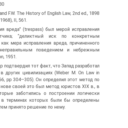
80
and F.W. The History of English Law, 2nd ed., 1898
1968), II, 561.
ия вреда” (trespass) был мерой исправления
етчика; “деликтный иск по конкретным
е как мера исправления вреда, причиненного
и неправильным поведением и небрежным
n, 1951.
р подтвердил тот факт, что Запад разработал
 других цивилизациях (Weber M. On Law in
1966, pp 304—305). Он определил этот метод по
снове своей это был метод юристов XIX в., в
оторые заботились о построении логически
, в терминах которых были бы определены
тем принято решение по нему.