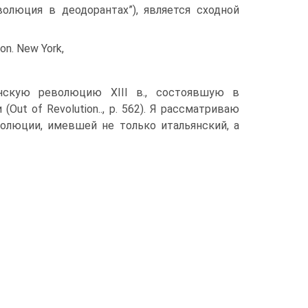
волюция в деодорантах”), является сходной
on. New York,
нскую революцию XIII в., состоявшую в
ut of Revolution.., p. 562). Я рассматриваю
олюции, имевшей не только итальянский, а