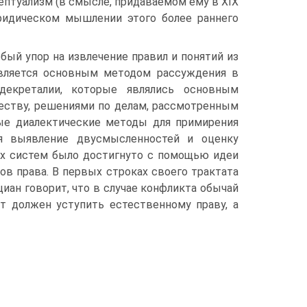
цептуализм (в смысле, придаваемом ему в XIX
юридическом мышлении этого более раннего
бый упор на извлечение правил и понятий из
является основным методом рассуждения в
 декреталии, которые являлись основным
уществу, решениями по делам, рассмотренным
ные диалектические методы для примирения
ая выявление двусмысленностей и оценку
ых систем было достигнуто с помощью идеи
в права. В первых строках своего трактата
рациан говорит, что в случае конфликта обычай
кт должен уступить естественному праву, а