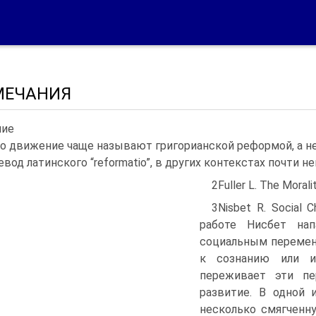
МЕЧАНИЯ
ие
о движение чаще называют григорианской реформой, а не
евод латинского “reformatio”, в других контекстах почти 
2Fuller L. The Morali
3Nisbet R. Social C
работе Нисбет на
социальным перемена
к сознанию или и
переживает эти пе
развитие. В одной 
несколько смягченную