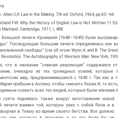
ги.
: Allen С,К Law in the Making. 7th ed. Oxford, 1964, pp.65—66.
tland F.W. Why the History of English Law is Not Written 11 Ed.
m Maitland. Cambridge, 1911, I, 488.
 Большой печати Кромвеля (1648—1649) были выгравир
ды”. Последующие Большие печати определялись как вы
новленной свободы” (см. об этом: Wyon А. and В. The Great S
 Revolution: The Autobiography of Western Man. New York, 1938
o, что в названии “славная революция” содержался о
ение, очевидно из тех громадных усилий, которые 
ментских мер, предпринимавшихся с 1640 г. Так как в т
Мария прибыли в Англию, чтобы сменить Якова И, то есть в
одимым созвать всех тех людей, которые были членами п
я суета поднялась также вокруг изготовления новой
 печати взамен той, которую увез с собой Яков и в
вырнул в Темзу во время своего бегства. Все должно
ыть как когда-то в прошлом, а то это была бы не