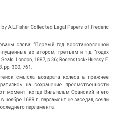
 by A.L.Fisher Collected Legal Papers of Frederic
ованы слова: “Первый год восстановленной
пущенные во втором, третьем и т.д. “годах
eals. London, 1887, p.36; Rosenstock-Huessy E.
, pp. 300, 761.
ттенок смысла возврата колеса в прежнее
тратились на сохранение преемственности
от момент, когда Вильгельм Оранский и его
 ноябре 1688 г., парламент не заседал, сочли
оследнего парламента.