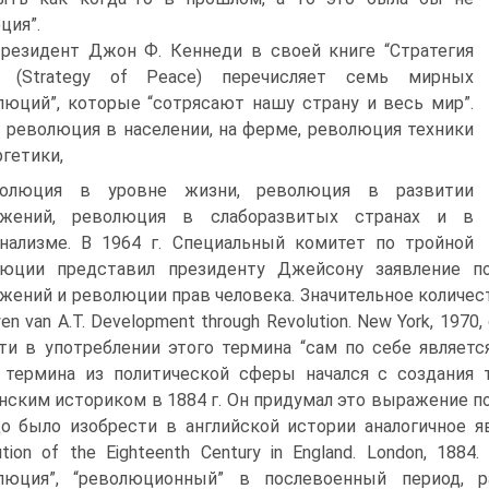
ция”.
резидент Джон Ф. Кеннеди в своей книге “Стратегия
” (Strategy of Peace) перечисляет семь мирных
люций”, которые “сотрясают нашу страну и весь мир”.
 революция в населении, на ферме, революция техники
ргетики,
волюция в уровне жизни, революция в развитии
ужений, революция в слаборазвитых странах и в
нализме. В 1964 г. Специальный комитет по тройной
люции представил президенту Джейсону заявление п
жений и революции прав человека. Значительное количест
en van А.Т. Development through Revolution. New York, 1970
ти в употреблении этого термина “сам по себе являетс
 термина из политической сферы начался с создания
нским историком в 1884 г. Он придумал это выражение по
о было изобрести в английской истории аналогичное явле
ution of the Eighteenth Century in England. London, 18
олюция”, “революционный” в послевоенный период, 