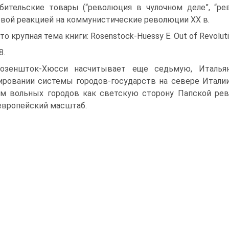
бительские товары (“революция в чулочном деле”, “ре
вой реакцией на коммунистические революции XX в.
то крупная тема книги: Rosenstock-Huessy Е. Out of Revoluti
8.
озеншток-Хюсси насчитывает еще седьмую, Италья
ровании системы городов-государств на севере Италии (O
м вольных городов как светскую сторону Папской рев
вропейский масштаб.