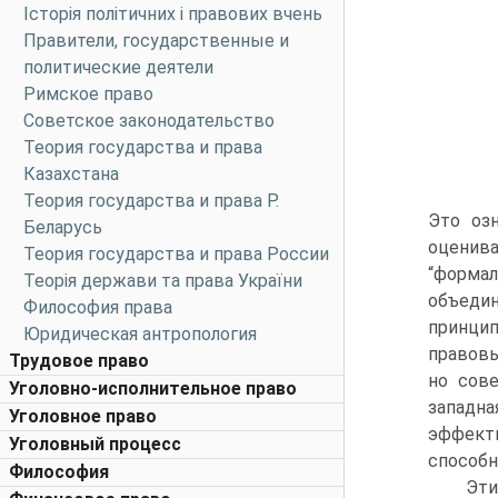
Історія політичних і правових вчень
Правители, государственные и
политические деятели
Римское право
Советское законодательство
Теория государства и права
Казахстана
Теория государства и права Р.
Это оз
Беларусь
оценива
Теория государства и права России
“формал
Теорія держави та права України
объеди
Философия права
принцип
Юридическая антропология
правовы
Трудовое право
но сов
Уголовно-исполнительное право
западн
Уголовное право
эффект
Уголовный процесс
способн
Философия
Эти