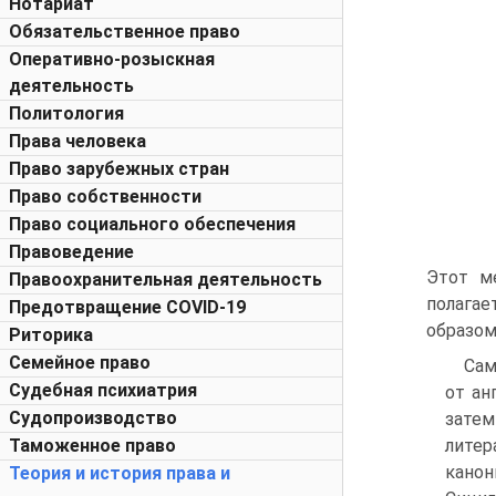
Нотариат
Обязательственное право
Оперативно-розыскная
деятельность
Политология
Права человека
Право зарубежных стран
Право собственности
Право социального обеспечения
Правоведение
Этот ме
Правоохранительная деятельность
полагае
Предотвращение COVID-19
образом
Риторика
Семейное право
Сам
Судебная психиатрия
от ан
Судопроизводство
затем
Таможенное право
литер
канон
Теория и история права и