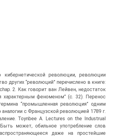
о кибернетической революции, революции
во других “революций” перечислено в книге:
, chap. 2. Как говорит ван Лейвен, недостаток
я характерным феноменом” (с. 32). Перенос
 термина “промышленная революция” одним
 аналогии с Французской революцией 1789 г.
ние. Toynbee A. Lectures on the Industrual
84. Быть может, обильное употребление слов
распространяющееся даже на простейшие