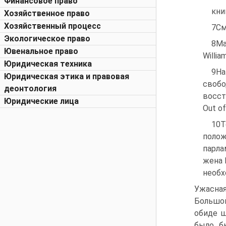
Финансовое право
кни
Хозяйственное право
Хозяйственный процесс
7См.
Экологическое право
8Mai
Ювенальное право
Willia
Юридическая техника
9Ha
Юридическая этика и правовая
свобо
деонтология
восста
Юридические лица
Out of
10T
полож
парла
жена 
необх
Ужасна
Большой
обиде ш
было б