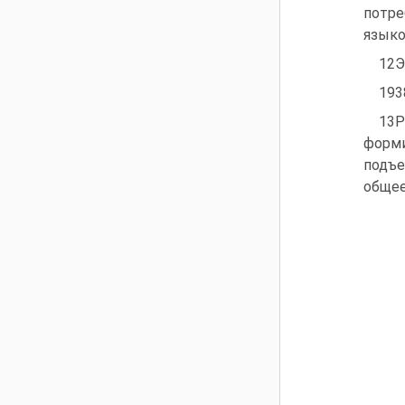
потре
языко
12Э
193
13Р
форми
подъе
общее