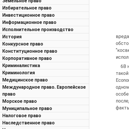
Земельное право
Избирательное право
Инвестиционное право
Информационное право
Исполнительное производство
вред
История
обсто
Конкурсное право
“кос
Конституционное право
исполн
Корпоративное право
Криминалистика
6B 
Криминология
такой
Медицинское право
Econo
Международное право. Европейское
одном
право
особе
после
Морское право
факты
Муниципальное право
Налоговое право
Наследственное право