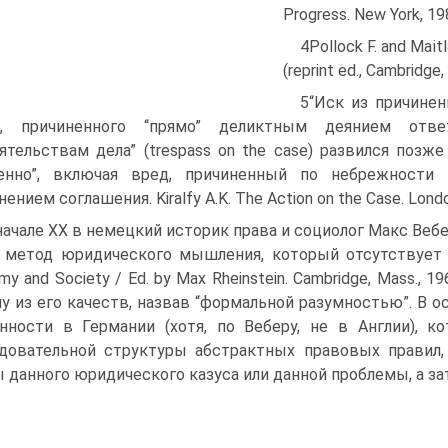
Progress. New York, 19
4Pollock F. and Maitl
(reprint ed., Cambridge, 
5“Иск из причинен
а, причиненного “прямо” деликтным деянием отв
ятельствам дела” (trespass on the case) развился позж
венно”, включая вред, причиненный по небрежност
ением соглашения. Kiralfy A.K. The Action on the Case. Londo
начале XX в немецкий историк права и социолог Макс Вебе
 метод юридического мышления, который отсутствует в
my and Society / Ed. by Max Rheinstein. Cambridge, Mass., 
у из его качеств, назвав “формальной разумностью”. В о
нности в Германии (хотя, по Веберу, не в Англии), к
довательной структуры абстрактных правовых правил
 данного юридического казуса или данной проблемы, а за