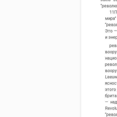
“револю
11П
мира
“рево
Это —
и эне
ре
воор
нацио
рево
воору
Leeuw
яснос
этого
брита
— над
Revol
“рев