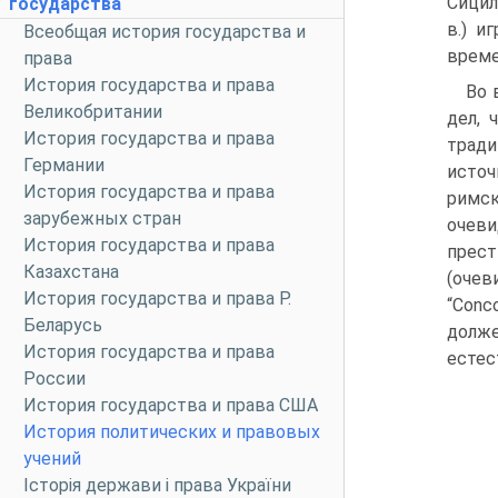
Сицил
государства
в.) и
Всеобщая история государства и
време
права
История государства и права
Во 
Великобритании
дел, 
История государства и права
трад
Германии
источ
История государства и права
римск
зарубежных стран
очев
История государства и права
прест
Казахстана
(очев
История государства и права Р.
“Conc
Беларусь
долже
История государства и права
естес
России
История государства и права США
История политических и правовых
учений
Історія держави і права України