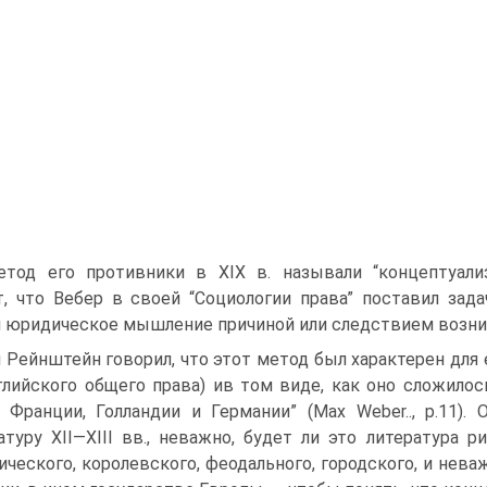
тод его противники в XIX в. называли “концептуализм
т, что Вебер в своей “Социологии права” поставил зад
 юридическое мышление причиной или следствием возни
 Рейнштейн говорил, что этот метод был характерен для 
глийского общего права) ив том виде, как оно сложилось
 Франции, Голландии и Германии” (Мах Weber.., р.11)
атуру XII—XIII вв., неважно, будет ли это литература 
ического, королевского, феодального, городского, и неваж