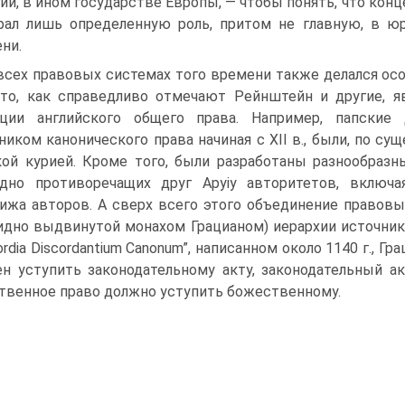
ии, в ином государстве Европы, — чтобы понять, что кон
грал лишь определенную роль, притом не главную, в 
ни.
всех правовых системах того времени также делался осо
что, как справедливо отмечают Рейнштейн и другие, 
иции английского общего права. Например, папские
ником канонического права начиная с XII в., были, по с
ой курией. Кроме того, были разработаны разнообраз
идно противоречащих друг Apyiy авторитетов, включ
ижа авторов. А сверх всего этого объединение правов
идно выдвинутой монахом Грацианом) иерархии источнико
ordia Discordantium Canonum”, написанном около 1140 г., Г
н уступить законодательному акту, законодательный а
твенное право должно уступить божественному.