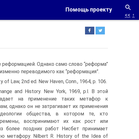
Помощь проекту
<<
↑
 реформацией. Однако само слово “реформа”
неизменно переводимого как “реформация”.
ty of Law, 2nd ed. New Haven, Conn., 1964, p. 106.
hange and History. New York, 1969, p.l. В этой
падает на применение таких метафор к
м; однако он не затрагивает их применения
деологии общества, в котором те, кто
ремены, воспринимают их как рост или
из более поздних работ Нисбет принимает
 метафору. Nilbert R. History of the Idea of