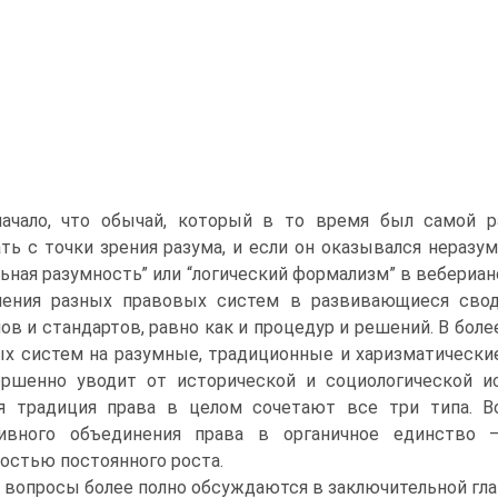
начало, что обычай, который в то время был самой р
ть с точки зрения разума, и если он оказывался неразум
ьная разумность” или “логический формализм” в вебериан
нения разных правовых систем в развивающиеся свод
ов и стандартов, равно как и процедур и решений. В бол
х систем на разумные, традиционные и харизматически
ершенно уводит от исторической и социологической 
ая традиция права в целом сочетают все три типа. В
ивного объединения права в органичное единство — 
остью постоянного роста.
 вопросы более полно обсуждаются в заключительной гл