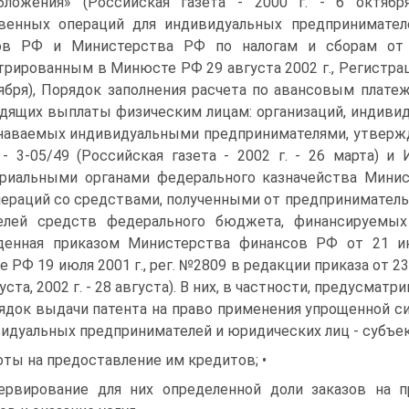
обложения» (Российская газета - 2000 г. - 6 октяб
твенных операций для индивидуальных предпринимате
ов РФ и Министерства РФ по налогам и сборам от 1
трированным в Минюсте РФ 29 августа 2002 г., Регистрац
ября), Порядок заполнения расчета по авансовым платеж
дящих выплаты физическим лицам: организаций, индивид
наваемых индивидуальными предпринимателями, утверж
- 3-05/49 (Российская газета - 2002 г. - 26 марта) 
ориальными органами федерального казначейства Мини
пераций со средствами, полученными от предприниматель
телей средств федерального бюджета, финансируемых
денная приказом Министерства финансов РФ от 21 и
 РФ 19 июля 2001 г., рег. №2809 в редакции приказа от 23
вгуста, 2002 г. - 28 августа). В них, в частности, предусматр
ядок выдачи патента на право применения упрощенной си
идуальных предпринимателей и юридических лиц - субъек
оты на предоставление им кредитов; •
ервирование для них определенной доли заказов на 