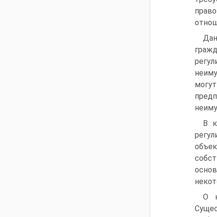
прав
отнош
Да
граж
регул
неиму
могу
предп
неиму
В к
регу
объе
собст
осно
некот
О к
Сущес