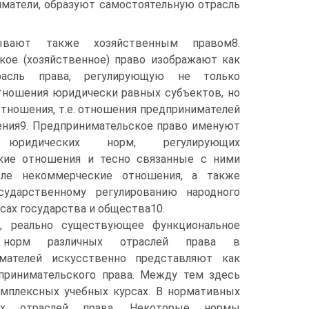
матели, образуют самостоятельную отрасль
вают также хозяйственным правом8.
кое (хозяйственное) право изображают как
расль права, регулирующую не только
ношения юридически равных субъектов, но
отношения, т.е. отношения предпринимателей
ения9. Предпринимательское право именуют
 юридических норм, регулирующих
кие отношения и тесно связанные с ними
ле некоммерческие отношения, а также
сударственному регулированию народного
сах государства и общества10.
, реально существующее функциональное
е норм различных отраслей права в
имателей искусственно представляют как
принимательского права. Между тем здесь
мплексных учебных курсах. В нормативных
ых отраслей права. Некоторые нормы