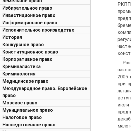
Земельное право
РКПП
Избирательное право
промы
Инвестиционное право
пред
Информационное право
бреме
Исполнительное производство
комп
История
регул
Конкурсное право
част
Конституционное право
консти
Корпоративное право
Раз
Криминалистика
закон
Криминология
2005 
Медицинское право
при п
Международное право. Европейское
лега
право
вступ
Морское право
июля 
Муниципальное право
предп
Налоговое право
декаб
Наследственное право
малог