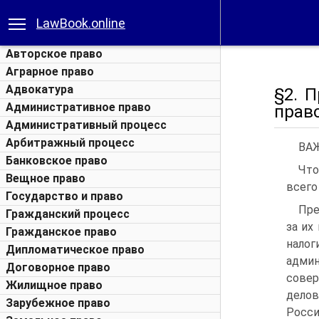
LawBook.online
Авторское право
Аграрное право
Адвокатура
§2. 
Административное право
прав
Административный процесс
Арбитражный процесс
ВА
Банковское право
Что
Вещное право
всего
Государство и право
Пре
Гражданский процесс
за их
Гражданское право
нал
Дипломатическое право
адми
Договорное право
сове
Жилищное право
делов
Зарубежное право
Росс