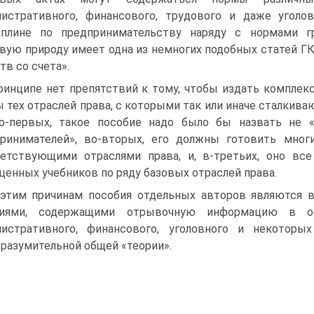
истративного, финансового, трудового и даже уголо
иплине по предпринимательству наряду с нормами гр
вую природу имеет одна из немногих подобных статей ГК 
тв со счета».
ринципе нет препятствий к тому, чтобы издать компле
 тех отраслей права, с которыми так или иначе сталкива
о-первых, такое пособие надо было бы назвать не 
ринимателей», во-вторых, его должны готовить мно
етствующими отраслями права, и, в-третьих, оно вс
ценных учебников по ряду базовых отраслей права.
этим причинам пособия отдельных авторов являются 
ниями, содержащими отрывочную информацию в о
нистративного, финансового, уголовного и некоторы
разумительной общей «теории».