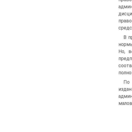
админ
дисц
право
средс
В п
нормы
Но, в
предп
соотв
полно
По 
изда
адми
малов