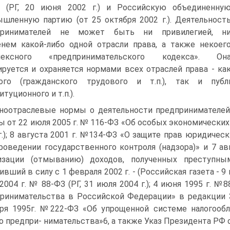
 (РГ, 20 июня 2002 г.) и Российскую объединенну
шленную партию (от 25 октября 2002 г.). Деятельност
принимателей не может быть ни привилегией, н
нем какой-либо одной отрасли права, а также некоег
лексного «предпринимательского кодекса». Он
ируется и охраняется нормами всех отраслей права - ка
ного (гражданского трудового и т.п.), так и публи
туционного и т.п.).
ноотраслевые нормы о деятельности предпринимателей
ы от 22 июля 2005 г. № 116-ФЗ «Об особых экономических
г.); 8 августа 2001 г. №134-ФЗ «О защите прав юридиче
роведении государственного контроля (надзора)» и 7 а
лизации (отмыванию) доходов, полученных преступны
ивший в силу с 1 февраля 2002 г. - (Российская газета - 9 
2004 г. № 88-ФЗ (РГ, 31 июля 2004 г.); 4 июня 1995 г. 
ринимательства в Российской Федерации» в редакции З
ря 1995г. №222-ФЗ «Об упрощенной системе налогообл
о предпри- нимательства»6, а также Указ Президента РФ от