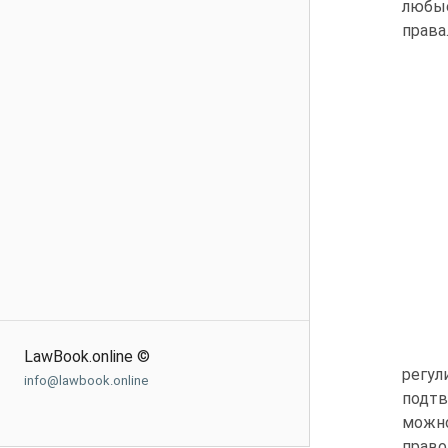
любые
права
LawBook.online ©
регу
info@lawbook.online
подтв
можно
прав