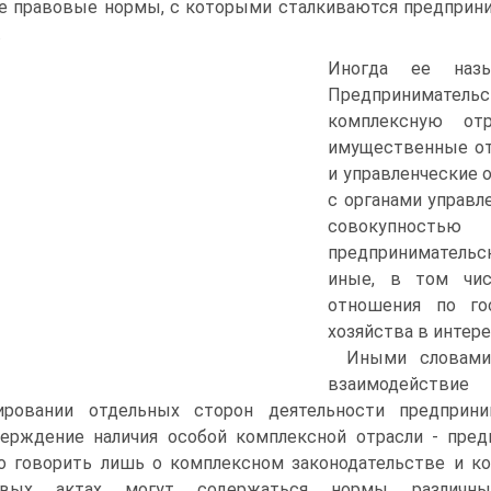
 правовые нормы, с которыми сталкиваются предприни
.
Иногда ее назы
Предпринимательс
комплексную от
имущественные от
и управленческие 
с органами управл
совокупностью
предпринимательс
иные, в том чис
отношения по го
хозяйства в интере
Иными словами
взаимодействи
лировании отдельных сторон деятельности предприн
ерждение наличия особой комплексной отрасли - пред
 говорить лишь о комплексном законодательстве и ко
овых актах могут содержаться нормы различн