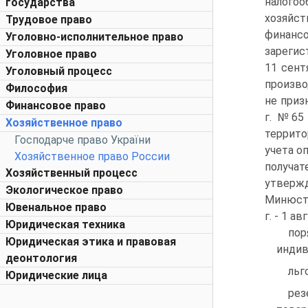
налого
государства
хозяйс
Трудовое право
финанс
Уголовно-исполнительное право
зарегис
Уголовное право
11 сент
Уголовный процесс
произво
Философия
не приз
Финансовое право
г. №65 
Хозяйственное право
террит
Господарче право України
учета о
Хозяйственное право России
получа
Хозяйственный процесс
утверж
Экологическое право
Минюсте
Ювенальное право
г. - 1 а
Юридическая техника
пор
Юридическая этика и правовая
индив
деонтология
льг
Юридические лица
рез