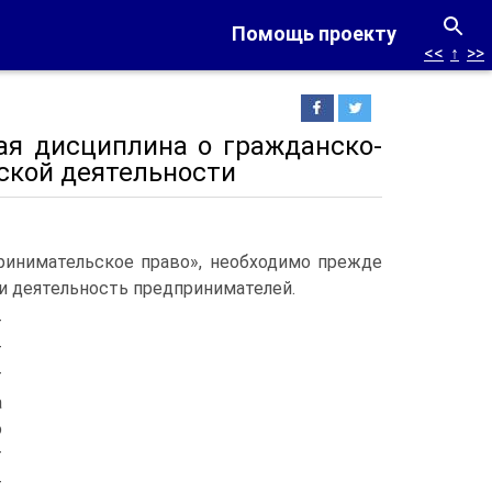
Помощь проекту
<<
↑
>>
ая дисциплина о гражданско-
ской деятельности
принимательское право», необходимо прежде
и деятельность предпринимателей.
т
т
т
а
ю
т
-