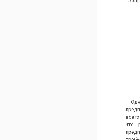
товар
Од
предп
всего
что 
предп
требу