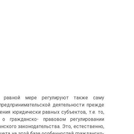
в равной мере регулируют также саму
предпринимательской деятельности прежде
ия юридически равных субъектов, т.е. то,
 о гражданско- правовом регулировании
нского законодательства. Это, естественно,
чета на этой базе особенностей гражданско-