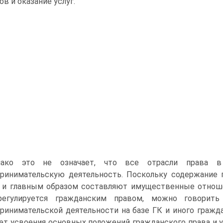
ов и оказание услуг.
нако это не означает, что все отрасли права 
ринимательскую деятельность. Поскольку содержание 
 и главным образом составляют имущественные отношен
регулируется гражданским правом, можно говорить
ринимательской деятельности на базе ГК и иного гражда
ет усвоения основных положений гражданского права и у