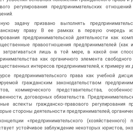
ового регулирования предпринимательских отношений
ений.
нную задачу призвано выполнять предприниматель
данскому праву. В ее рамках в первую очередь из
ирования предпринимательской деятельности как ко
щественные правоотношения предпринимателей (как и 
т затрагиваться лишь в той мере, в какой они спос
ринимательства как органичного элемента свободного
щественных интересов предпринимателей, к примеру их 
урсе предпринимательского права как учебной дисци
лируемой гражданским законодательством предприним
ктов, коммерческого представительства, особенн
венности, договорных обязательств. Предпринимательс
вные аспекты гражданско-правового регулирования п
орые стороны деятельности предпринимателей, органичес
онцепции «предпринимательского (хозяйственного) п
твует устойчивое заблуждение некоторых юристов, эко