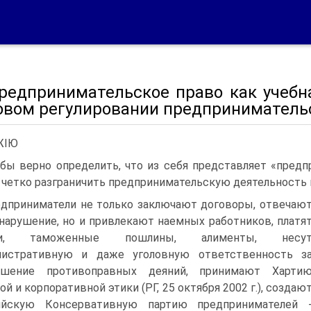
Предпринимательское право как учебн
овом регулировании предприниматель
ЖІЮ
бы верно определить, что из себя представляет «пред
 четко разграничить предпринимательскую деятельность 
дприниматели не только заключают договоры, отвечаю
 нарушение, но и привлекают наемных работников, платя
оги, таможенные пошлины, алименты, несу
нистративную и даже уголовную ответственность з
ршение противоправных деяний, принимают Харти
ой и корпоративной этики (РГ, 25 октября 2002 г.), создаю
ийскую Консервативную партию предпринимателей 