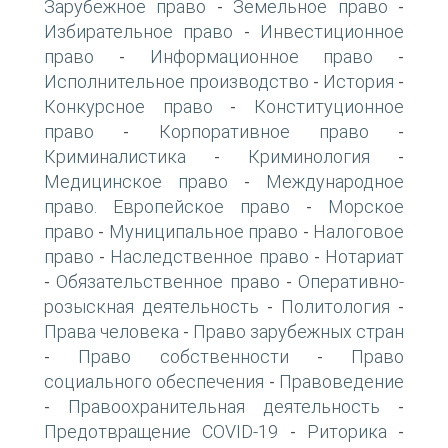
Зарубежное право
Земельное право
-
-
Избирательное право
Инвестиционное
-
право
Информационное право
-
-
Исполнительное производство
История
-
-
Конкурсное право
Конституционное
-
право
Корпоративное право
-
-
Криминалистика
Криминология
-
-
Медицинское право
Международное
-
право. Европейское право
Морское
-
право
Муниципальное право
Налоговое
-
-
право
Наследственное право
Нотариат
-
-
Обязательственное право
Оперативно-
-
-
розыскная деятельность
Политология
-
-
Права человека
Право зарубежных стран
-
Право собственности
Право
-
-
социального обеспечения
Правоведение
-
Правоохранительная деятельность
-
-
Предотвращение COVID-19
Риторика
-
-