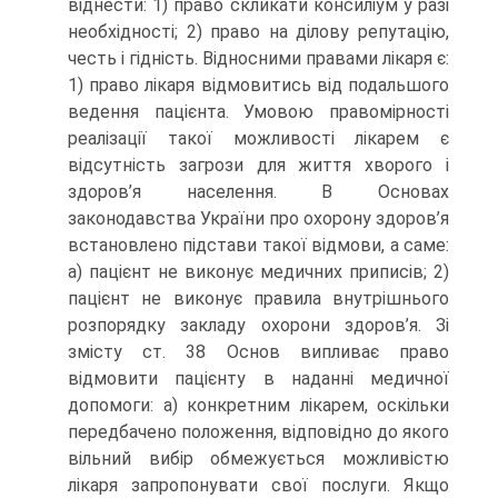
віднести: 1) право скликати консиліум у разі
необхідності; 2) право на ділову репутацію,
честь і гідність. Відносними правами лікаря є:
1) право лікаря відмовитись від подальшого
ведення пацієнта. Умовою правомірності
реалізації такої можливості лікарем є
відсутність загрози для життя хворого і
здоров’я населення. В Основах
законодавства України про охорону здоров’я
встановлено підстави такої відмови, а саме:
а) пацієнт не виконує медичних приписів; 2)
пацієнт не виконує правила внутрішнього
розпорядку закладу охорони здоров’я. Зі
змісту ст. 38 Основ випливає право
відмовити пацієнту в наданні медичної
допомоги: а) конкретним лікарем, оскільки
передбачено положення, відповідно до якого
вільний вибір обмежується можливістю
лікаря запропонувати свої послуги. Якщо