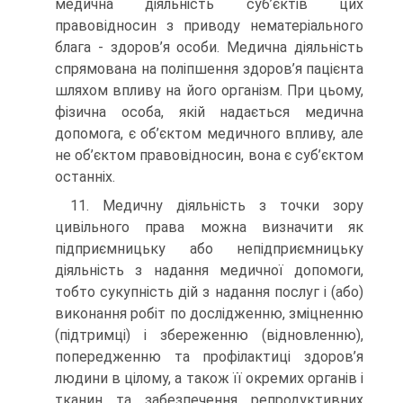
медична діяльність суб’єктів цих
правовідносин з приводу нематеріального
блага - здоров’я особи. Медична діяльність
спрямована на поліпшення здоров’я пацієнта
шляхом впливу на його організм. При цьому,
фізична особа, якій надається медична
допомога, є об’єктом медичного впливу, але
не об’єктом правовідносин, вона є суб’єктом
останніх.
11. Медичну діяльність з точки зору
цивільного права можна визначити як
підприємницьку або непідприємницьку
діяльність з надання медичної допомоги,
тобто сукупність дій з надання послуг і (або)
виконання робіт по дослідженню, зміцненню
(підтримці) і збереженню (відновленню),
попередженню та профілактиці здоров’я
людини в цілому, а також її окремих органів і
тканин та забезпечення репродуктивних