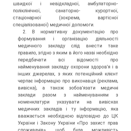
швидкої і невідкладної, амбулаторно-
поліклінічної, санаторно- курортної,
стаціонарної (зокрема, вартісної
спеціалізованої) медичної допомоги.
2. В нормативну документацію про
формування і організацію діяльності
медичного закладу слід внести таке
правило, згідно з яким в його назві необхідно
передбачати всі відомості про
найменування закладу охорони здоров’я і в
інших джерелах, з яких потенційний клієнт
черпає інформацію про виконавця (реклама,
вивіска), а також зобов’язати медичні
заклади разом з найменуванням з
номенклатури указувати на вивісках
медичних закладів і ту інформацію, яка
вважається необхідною відповідно до ЦК
України і Закону України «Про захист прав
споживачів», щоб була можливість