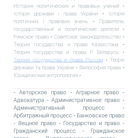
История политических и правовых учений
-
Історія держави і права України
Історія
-
політичних і правових вчень
Правители,
-
государственные и политические деятели
-
Римское право
Советское законодательство
-
-
Теория государства и права Казахстана
-
Теория государства и права Р. Беларусь
-
Теория государства и права России
Теорія
-
держави та права України
Философия права
-
-
Юридическая антропология
-
Авторское право
Аграрное право
-
-
-
Адвокатура
Административное право
-
-
Административный процесс
-
Арбитражный процесс
Банковское право
-
Вещное право
Государство и право
-
-
-
Гражданский процесс
Гражданское
-