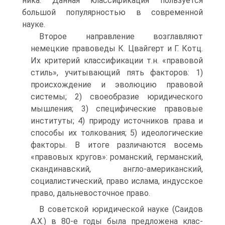
ника. Данная классификация пользуется
большой популярностью в современной
науке.
Второе направление возглавляют
немецкие правоведы К. Цвайгерт и Г. Котц.
Их критерий классификации т.н. «правовой
стиль», учитывающий пять факторов: 1)
про­исхождение и эволюцию правовой
системы; 2) своеобразие юридического
мышления; 3) специфические правовые
институты; 4) природу источников права и
способы их толкования; 5) идеологические
факторы. В итоге различаются восемь
«правовых кру­гов»: романский, германский,
скандинавский, англо-американский,
социалистический, право ислама, индусское
право, дальневосточное право.
В советской юридической науке (Саидов
А.Х.) в 80-е годы была предложена клас­