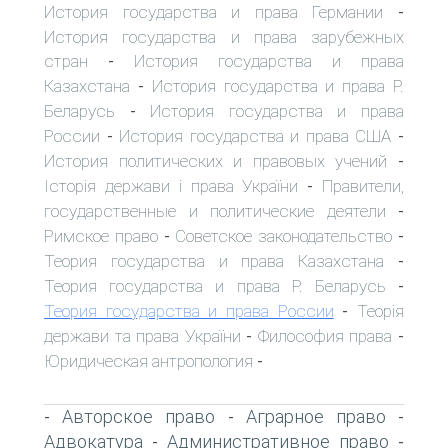
История государства и права Германии
-
История государства и права зарубежных
стран
История государства и права
-
Казахстана
История государства и права Р.
-
Беларусь
История государства и права
-
России
История государства и права США
-
-
История политических и правовых учений
-
Історія держави і права України
Правители,
-
государственные и политические деятели
-
Римское право
Советское законодательство
-
-
Теория государства и права Казахстана
-
Теория государства и права Р. Беларусь
-
Теория государства и права России
Теорія
-
держави та права України
Философия права
-
-
Юридическая антропология
-
Авторское право
Аграрное право
-
-
-
Адвокатура
Административное право
-
-