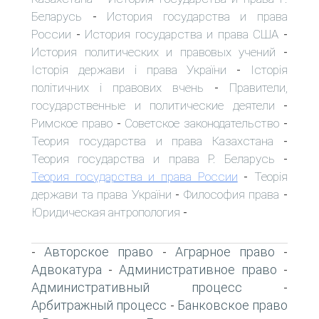
Беларусь
История государства и права
-
России
История государства и права США
-
-
История политических и правовых учений
-
Історія держави і права України
Історія
-
політичних і правових вчень
Правители,
-
государственные и политические деятели
-
Римское право
Советское законодательство
-
-
Теория государства и права Казахстана
-
Теория государства и права Р. Беларусь
-
Теория государства и права России
Теорія
-
держави та права України
Философия права
-
-
Юридическая антропология
-
Авторское право
Аграрное право
-
-
-
Адвокатура
Административное право
-
-
Административный процесс
-
Арбитражный процесс
Банковское право
-