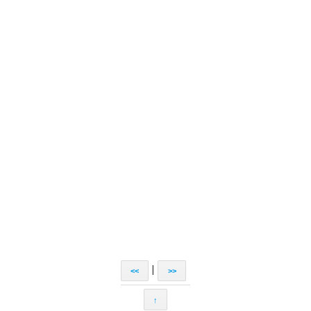
|
<<
>>
↑