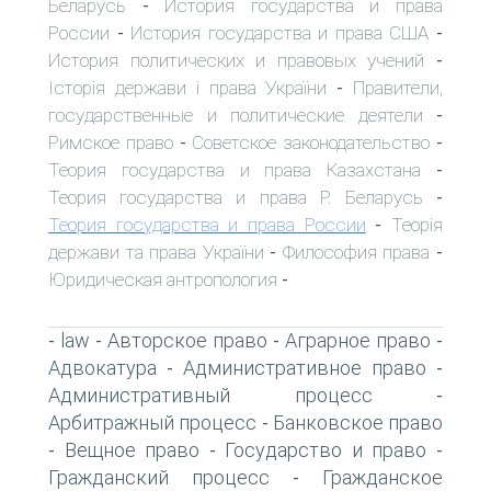
Беларусь
История государства и права
-
России
История государства и права США
-
-
История политических и правовых учений
-
Історія держави і права України
Правители,
-
государственные и политические деятели
-
Римское право
Советское законодательство
-
-
Теория государства и права Казахстана
-
Теория государства и права Р. Беларусь
-
Теория государства и права России
Теорія
-
держави та права України
Философия права
-
-
Юридическая антропология
-
law
Авторское право
Аграрное право
-
-
-
-
Адвокатура
Административное право
-
-
Административный процесс
-
Арбитражный процесс
Банковское право
-
Вещное право
Государство и право
-
-
-
Гражданский процесс
Гражданское
-