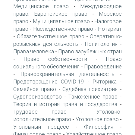
Медицинское право
Международное
-
право. Европейское право
Морское
-
право
Муниципальное право
Налоговое
-
-
право
Наследственное право
Нотариат
-
-
Обязательственное право
Оперативно-
-
-
розыскная деятельность
Политология
-
-
Права человека
Право зарубежных стран
-
Право собственности
Право
-
-
социального обеспечения
Правоведение
-
Правоохранительная деятельность
-
-
Предотвращение COVID-19
Риторика
-
-
Семейное право
Судебная психиатрия
-
-
Судопроизводство
Таможенное право
-
-
Теория и история права и государства
-
Трудовое право
Уголовно-
-
исполнительное право
Уголовное право
-
-
Уголовный процесс
Философия
-
-
Финансовое право
Хозяйственное право
-