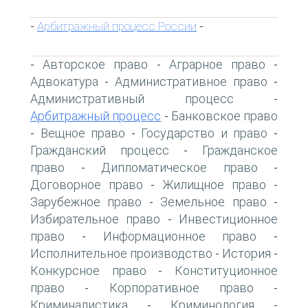
Арбитражный процесс России
-
-
Авторское право
Аграрное право
-
-
-
Адвокатура
Административное право
-
-
Административный процесс
-
Арбитражный процесс
Банковское право
-
Вещное право
Государство и право
-
-
-
Гражданский процесс
Гражданское
-
право
Дипломатическое право
-
-
Договорное право
Жилищное право
-
-
Зарубежное право
Земельное право
-
-
Избирательное право
Инвестиционное
-
право
Информационное право
-
-
Исполнительное производство
История
-
-
Конкурсное право
Конституционное
-
право
Корпоративное право
-
-
Криминалистика
Криминология
-
-