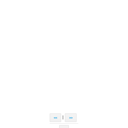
|
<<
>>