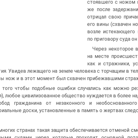
стоявшего с ножом в
же после задержани
отрицал свою прича
его вины (схвачен н
возле истекающего 
по приговору суда он
Через некоторое в
на месте происшеств
как и стражники, у
ия. Увидев лежащего на земле человека с торчащим в тел
ны нож и в этот момент был схвачен прибежавшими стра
 того чтобы подобные ошибки случались как можно ре
я), любое цивилизованное общество нуждается в более 
обод гражданина от незаконного и необоснованного
иальные доски, установленные в память о жертвах след
многих странах такая защита обеспечивается отменой см
ными судами, через которые проходит основной пото