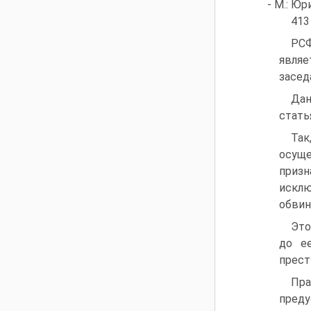
- М.: Юри
413
РСФ
являе
засед
Дан
стать
Так
осущ
призн
исклю
обвин
Это
до е
прест
Пр
преду