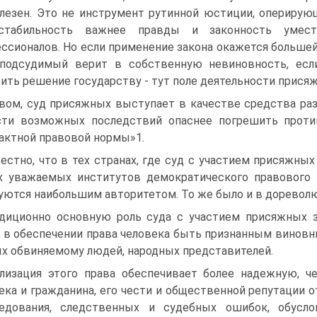
лезен. Это не инструмент рутинной юстиции, опериру
стабильность важнее правды и законность уместн
ссионалов. Но если применение закона окажется большей
 подсудимый верит в собственную невиновность, есл
ить решение государству - тут поле деятельности прися
вом, суд присяжных выступает в качестве средства раз
ти возможных последствий опаснее погрешить проти
актной правовой нормы»1.
естно, что в тех странах, где суд с участием присяжных
 уважаемых институтов демократического правового г
уются наибольшим авторитетом. То же было и в доревол
диционно основную роль суда с участием присяжных з
 в обеспечении права человека быть признанным виновн
х обвиняемому людей, народных представителей.
лизация этого права обеспечивает более надежную, ч
ека и гражданина, его чести и общественной репутации о
ледования, следственных и судебных ошибок, обусл