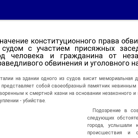
 значение конституционного права обв
 судом с участием присяжных засе
од человека и гражданина от неза
раведливого обвинения и уголовного н
талии на здании одного из судов висит мемориальная 
 представляет собой своеобразный памятник невинным
воренным к смертной казни на основании незаконного и
уплении - убийстве.
Подозрение в со
следующих обстояте
города, услышали 
происшествия и о