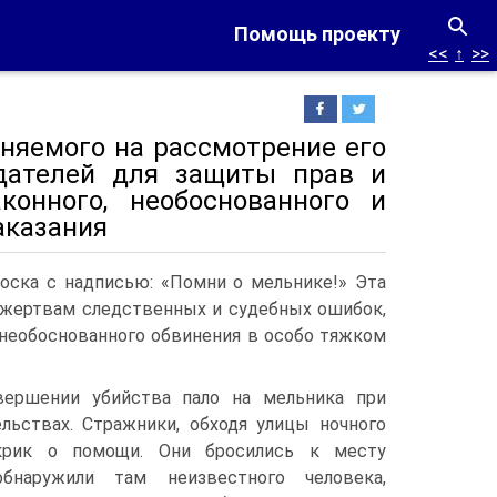
Помощь проекту
<<
↑
>>
иняемого на рассмотрение его
дателей для защиты прав и
конного, необоснованного и
аказания
доска с надписью: «Помни о мельнике!» Эта
 жертвам следственных и судебных ошибок,
 необоснованного обвинения в особо тяжком
вершении убийства пало на мельника при
льствах. Стражники, обходя улицы ночного
крик о помощи. Они бросились к месту
бнаружили там неизвестного человека,