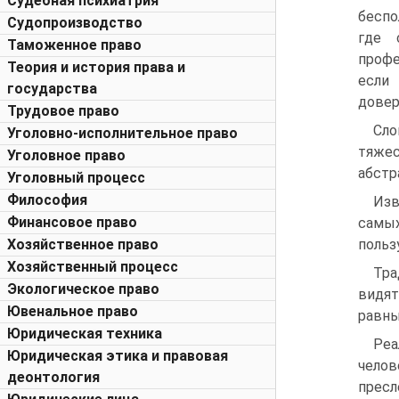
Судебная психиатрия
беспо
Судопроизводство
где 
Таможенное право
профе
Теория и история права и
если
государства
довер
Трудовое право
Сло
Уголовно-исполнительное право
тяжес
Уголовное право
абстр
Уголовный процесс
Философия
Изв
Финансовое право
самых
Хозяйственное право
польз
Хозяйственный процесс
Тра
Экологическое право
видят
Ювенальное право
равны
Юридическая техника
Реа
Юридическая этика и правовая
челов
деонтология
прес