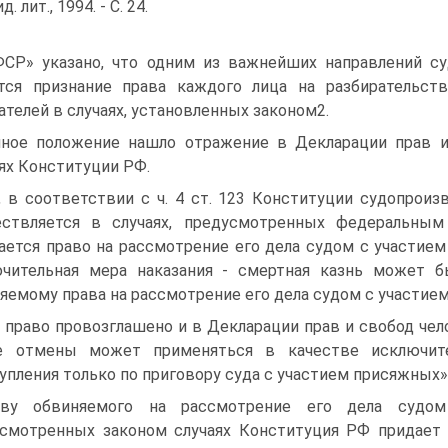
д. лит., 1994. - С. 24.
СР» указано, что одним из важнейших направлений с
тся признание права каждого лица на разбирательс
ателей в случаях, установленных законом2.
ное положение нашло отражение в Декларации прав и
ях Конституции РФ.
, в соответствии с ч. 4 ст. 123 Конституции судопрои
ествляется в случаях, предусмотренных федеральным
ается право на рассмотрение его дела судом с участием 
чительная мера наказания - смертная казнь может б
яемому права на рассмотрение его дела судом с участием п
 право провозглашено и в Декларации прав и свобод чел
е отмены может применяться в качестве исключите
упления только по приговору суда с участием присяжных» (
аву обвиняемого на рассмотрение его дела судо
смотренных законом случаях Конституция РФ придает 