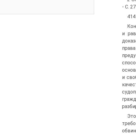
- С. 27
414
Кон
и рав
доказ
права
преду
спосо
основ
и сво
каче
судоп
гражд
разби
Это
требо
обви