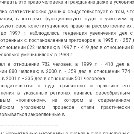
ичивать это право человека и гражданина даже в условиях 
лиз статистических данных свидетельствует о том, ч
рации, в которых функционируют суды с участием пр
ьзуют свое конституционное право на рассмотрение их 
до 1997 г. наблюдалась тенденция увеличения дел с
отренных с постановлением приговоров: в 1995 г. - 257 д
 отношении 622 человек; в 1997 г. - 419 дел в отношении
есколько уменьшилось: в 1988 г.
ел в отношении 782 человек; в 1999 г. - 418 дел в
ии 880 человек; в 2000 г. - 359 дел в отношении 774
 в 2001 г. - 335 дел в отношении 501 человека.
онодательство о суде присяжных и практика его
енения в указанных регионах явились своеобразным
овым «полигоном», на котором в современном
ийском уголовном процессе стали практически
зовываться закрепленные в
______________________
м.: Нормативные материалы о судьях и суде присяжных.