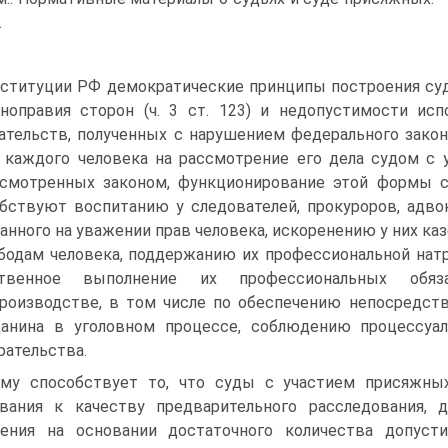
.
ституции РФ демократические принципы построения суд
ноправия сторон (ч. 3 ст. 123) и недопустимости ис
ательств, полученных с нарушением федерального закона 
 каждого человека на рассмотрение его дела судом с 
смотренных законом, функционирование этой формы 
бствуют воспитанию у следователей, прокуроров, адво
анного на уважении прав человека, искоренению у них к
бодам человека, поддержанию их профессиональной нат
ственное выполнение их профессиональных обяз
роизводстве, в том числе по обеспечению непосредств
анина в уголовном процессе, соблюдению процессуал
рательства.
му способствует то, что суды с участием присяжных
вания к качеству предварительного расследования, 
нения на основании достаточного количества допуст