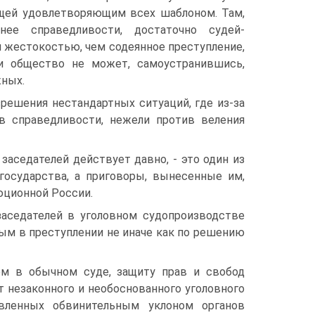
ющей удовлетворяющим всех шаблоном. Там,
ее справедливости, достаточно судей-
 жестокостью, чем содеянное преступление,
и общество не может, самоустранившись,
жных.
решения нестандартных ситуаций, где из-за
в справедливости, нежели против веления
 заседателей действует давно, - это один из
осударства, а приговоры, вынесенные им,
юционной России.
аседателей в уголовном судопроизводстве
ым в преступлении не иначе как по решению
ем в обычном суде, защиту прав и свобод
т незаконного и необоснованного уголовного
овленных обвинительным уклоном органов