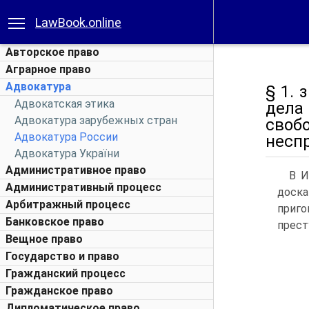
LawBook.online
Авторское право
Аграрное право
Адвокатура
§ 1.
Адвокатская этика
дела
Адвокатура зарубежных стран
своб
Адвокатура России
несп
Адвокатура України
Административное право
В И
Административный процесс
доска
Арбитражный процесс
приго
Банковское право
прест
Вещное право
Государство и право
Гражданский процесс
Гражданское право
Дипломатическое право