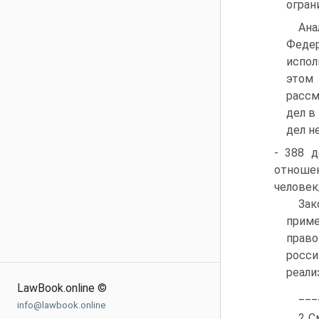
огран
Ана
Феде
испол
этом 
рассм
дел в
дел н
- 388 д
отношен
человек;
Зак
прим
прав
росс
реали
LawBook.online ©
___
info@lawbook.online
2 С