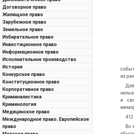
Договорное право
Жилищное право
Зарубежное право
Земельное право
Избирательное право
Инвестиционное право
Информационное право
Исполнительное производство
История
событ
Конкурсное право
из ра
Конституционное право
Для
Корпоративное право
нельз
Криминалистика
и св
Криминология
мемор
Медицинское право
412
Международное право. Европейское
право
Во 
обыч
Морское право