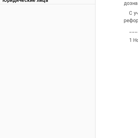
Юридические лица
дозна
С у
рефо
___
1 Н