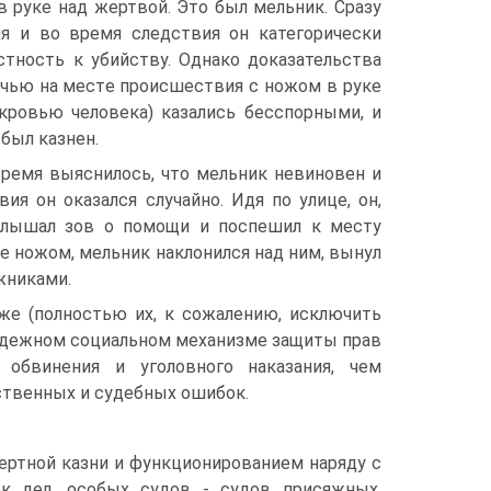
 руке над жертвой. Это был мельник. Сразу
я и во время следствия он категорически
стность к убийству. Однако доказательства
очью на месте происшествия с ножом в руке
кровью человека) казались бесспорными, и
 был казнен.
ремя выяснилось, что мельник невиновен и
ия он оказался случайно. Идя по улице, он,
слышал зов о помощи и поспешил к месту
е ножом, мельник наклонился над ним, вынул
жниками.
же (полностью их, к сожалению, исключить
надежном социальном механизме защиты прав
 обвинения и уголовного наказания, чем
ственных и судебных ошибок.
ертной казни и функционированием наряду с
к дел, особых судов - судов присяжных,