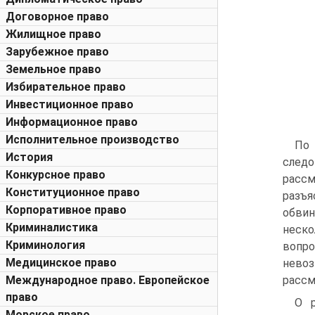
Договорное право
Жилищное право
Зарубежное право
Земельное право
Избирательное право
Инвестиционное право
Информационное право
Исполнительное производство
По 
История
следо
Конкурсное право
расс
Конституционное право
разъя
Корпоративное право
обвин
Криминалистика
неско
Криминология
вопр
Медицинское право
нево
Международное право. Европейское
рассм
право
О р
Морское право