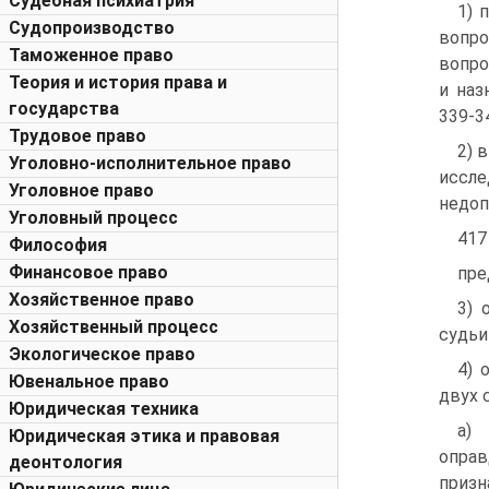
Судебная психиатрия
1) 
Судопроизводство
вопро
Таможенное право
вопро
Теория и история права и
и наз
государства
339-34
Трудовое право
2) 
Уголовно-исполнительное право
иссле
Уголовное право
недоп
Уголовный процесс
417
Философия
Финансовое право
пре
Хозяйственное право
3) 
Хозяйственный процесс
судьи
Экологическое право
4) 
Ювенальное право
двух 
Юридическая техника
а)
Юридическая этика и правовая
оправ
деонтология
призн