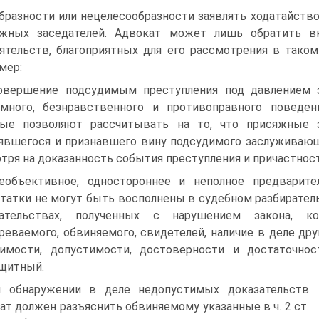
бразности или нецелесообразности заявлять ходатайство
яжных заседателей. Адвокат может лишь обратить в
ятельств, благоприятных для его рассмотрения в таком
мер:
овершение подсудимым преступления под давлением э
много, безнравственного и противоправного поведен
рые позволяют рассчитывать на то, что присяжные з
явшегося и признавшего вину подсудимого заслуживающ
тря на доказанность события преступления и причастнос
еобъективное, одностороннее и неполное предварите
татки не могут быть восполнены в судебном разбирател
зательствах, полученных с нарушением закона, к
реваемого, обвиняемого, свидетелей, наличие в деле др
имости, допустимости, достоверности и достаточнос
щитный.
 обнаружении в деле недопустимых доказательств
ат должен разъяснить обвиняемому указанные в ч. 2 ст.