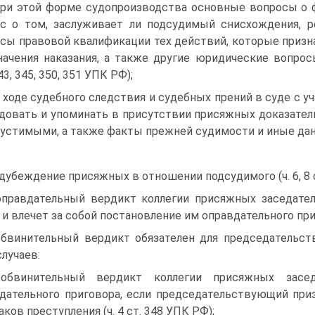
при этой форме судопроизводства основные вопросы о 
с о том, заслуживает ли подсудимый снисхождения, 
сы правовой квалификации тех действий, которые приз
начения наказания, а также другие юридические вопро
3, 345, 350, 351 УПК РФ);
в ходе судебного следствия и судебных прений в суде с 
довать и упоминать в присутствии присяжных доказател
устимыми, а также факты прежней судимости и иные да
дубеждение присяжных в отношении подсудимого (ч. 6, 8 ст. 
оправдательный вердикт коллегии присяжных заседате
 и влечет за собой постановление им оправдательного приго
обвинительный вердикт обязателен для председательс
случаев:
 обвинительный вердикт коллегии присяжных засед
дательного приговора, если председательствующий при
аков преступления (ч. 4 ст. 348 УПК РФ);