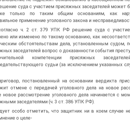
решение суда с участием присяжных заседателей может 
дке только по таким общим основаниям, как наруш
вильное применение уголовного закона и несправедливость
согласно ч. 2 ст. 379 УПК РФ решение суда с участ
ено или изменено по такому основанию, как несоответст
ческим обстоятельствам дела, установленным судом, п
жных заседателей вопрос о доказанности события престу
ючительной компетенции присяжных заседат
едательствующего судьи (за исключением указанных случ
приговор, постановленный на основании вердикта при
жит отмене с передачей уголовного дела на новое рас
е новое рассмотрение уголовного дела начинается с м
жными заседателями (ч. 3 ст. 386 УПК РФ).
дует особо отметить, что защитник ни в коем случае 
мнение о целе-