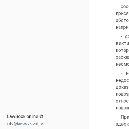
соо
прис
обсто
напри
- с
викти
кото
раска
несмо
- н
недос
дока
подоз
относ
подза
LawBook.online ©
При
info@lawbook.online
адвок