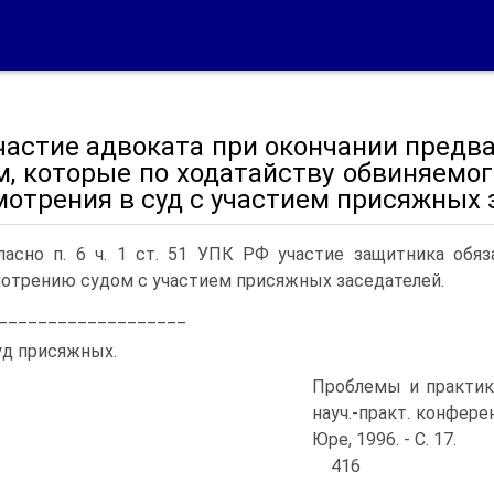
участие адвоката при окончании предв
м, которые по ходатайству обвиняемо
мотрения в суд с участием присяжных 
ласно п. 6 ч. 1 ст. 51 УПК РФ участие защитника обя
отрению судом с участием присяжных заседателей.
___________________
уд присяжных.
Проблемы и практик
науч.-практ. конфере
Юре, 1996. - С. 17.
416