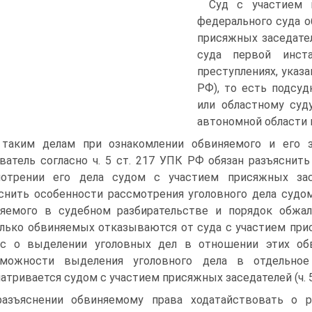
Суд с участием 
федерального суда 
присяжных заседате
суда первой инст
преступлениях, указан
РФ), то есть подсу
или областному суду
автономной области и
таким делам при ознакомлении обвиняемого и его з
ватель согласно ч. 5 ст. 217 УПК РФ обязан разъяснит
мотрении его дела судом с участием присяжных зас
снить особенности рассмотрения уголовного дела судо
яемого в судебном разбирательстве и порядок обжал
лько обвиняемых отказываются от суда с участием при
ос о выделении уголовных дел в отношении этих об
зможности выделения уголовного дела в отдельное
атривается судом с участием присяжных заседателей (ч. 5
азъяснении обвиняемому права ходатайствовать о 