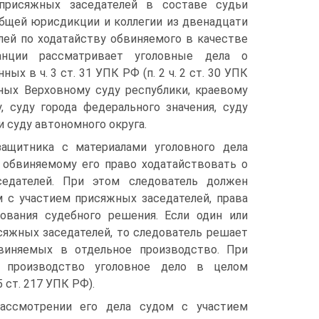
присяжных заседателей в составе судьи
общей юрисдикции и коллегии из двенадцати
лей по ходатайству обвиняемого в качестве
анции рассматривает уголовные дела о
ных в ч. 3 ст. 31 УПК РФ (п. 2 ч. 2 ст. 30 УПК
дных Верховному суду республики, краевому
, суду города федерального значения, суду
 суду автономного округа.
ащитника с материалами уголовного дела
ь обвиняемому его право ходатайствовать о
едателей. При этом следователь должен
м с участием присяжных заседателей, права
ования судебного решения. Если один или
сяжных заседателей, то следователь решает
виняемых в отдельное производство. При
 производство уголовное дело в целом
 ст. 217 УПК РФ).
рассмотрении его дела судом с участием