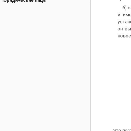
Юридические лица
б) 
и име
устан
он вы
новое
Это пос