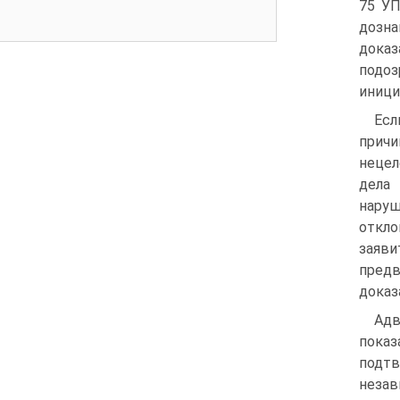
75 УП
дозна
дока
подо
иници
Есл
прич
нецел
дела
наруш
откло
заяви
предв
доказ
Адв
показ
подтв
незав