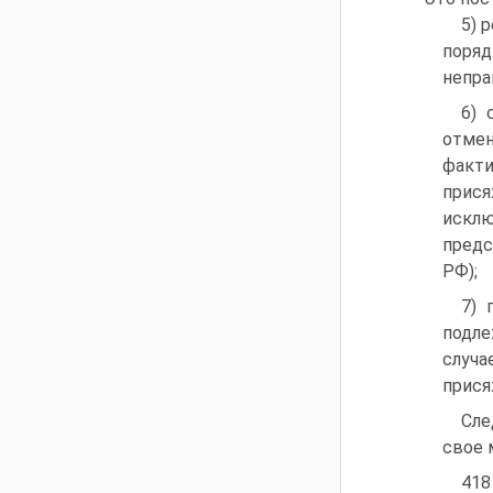
5) 
поря
непра
6) 
отмен
факти
прися
искл
предс
РФ);
7) 
подле
случа
прися
Сле
свое 
418