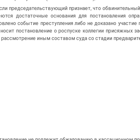
если председательствующий признает, что обвинительны
ются достаточные основания для постановления оправ
овлено событие преступления либо не доказано участие 
носит постановление о роспуске коллегии присяжных зас
 рассмотрение иным составом суда со стадии предварите
тановление не подлежит обжалованию в кассационном поряд