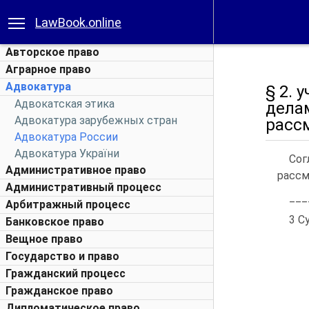
LawBook.online
Авторское право
Аграрное право
Адвокатура
§ 2. 
Адвокатская этика
дела
Адвокатура зарубежных стран
расс
Адвокатура России
Адвокатура України
Сог
Административное право
рассм
Административный процесс
___
Арбитражный процесс
3 С
Банковское право
Вещное право
Государство и право
Гражданский процесс
Гражданское право
Дипломатическое право