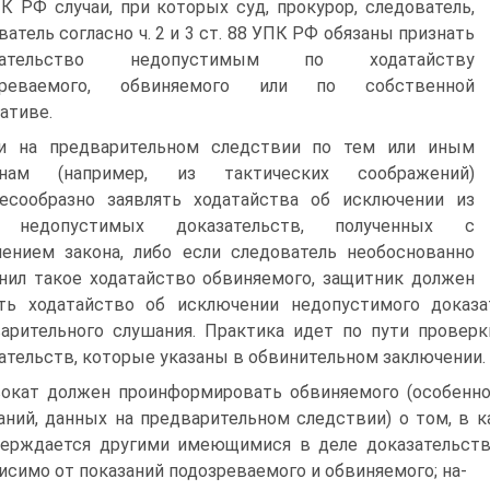
К РФ случаи, при которых суд, прокурор, следователь,
ватель согласно ч. 2 и 3 ст. 88 УПК РФ обязаны признать
зательство недопустимым по ходатайству
зреваемого, обвиняемого или по собственной
ативе.
и на предварительном следствии по тем или иным
инам (например, из тактических соображений)
есообразно заявлять ходатайства об исключении из
 недопустимых доказательств, полученных с
ением закона, либо если следователь необоснованно
нил такое ходатайство обвиняемого, защитник должен
ть ходатайство об исключении недопустимого доказ
арительного слушания. Практика идет по пути проверк
ательств, которые указаны в обвинительном заключении.
окат должен проинформировать обвиняемого (особенно 
аний, данных на предварительном следствии) о том, в 
ерждается другими имеющимися в деле доказательст
исимо от показаний подозреваемого и обвиняемого; на-