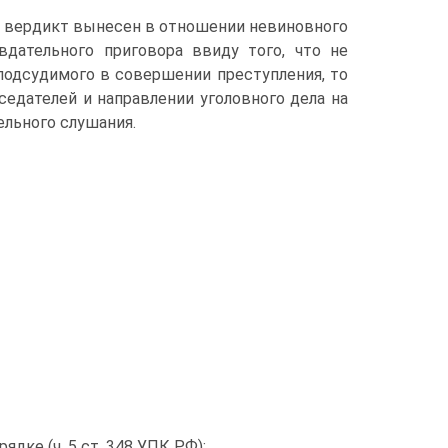
й вердикт вынесен в отношении невиновного
дательного приговора ввиду того, что не
подсудимого в совершении преступления, то
едателей и направлении уголовного дела на
льного слушания.
ке (ч. 5 ст. 348 УПК РФ);