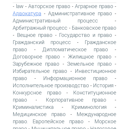
law
Авторское право
Аграрное право
-
-
-
-
Адвокатура
Административное право
-
-
Административный процесс
-
Арбитражный процесс
Банковское право
-
Вещное право
Государство и право
-
-
-
Гражданский процесс
Гражданское
-
право
Дипломатическое право
-
-
Договорное право
Жилищное право
-
-
Зарубежное право
Земельное право
-
-
Избирательное право
Инвестиционное
-
право
Информационное право
-
-
Исполнительное производство
История
-
-
Конкурсное право
Конституционное
-
право
Корпоративное право
-
-
Криминалистика
Криминология
-
-
Медицинское право
Международное
-
право. Европейское право
Морское
-
право
Муниципальное право
Налоговое
-
-