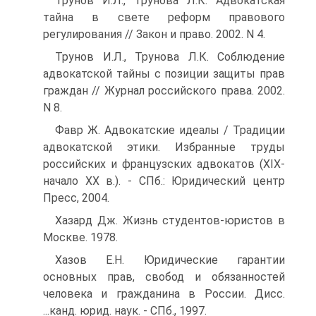
Трунов И.Л., Трунова Л.К. Адвокатская
тайна в свете реформ правового
регулирования // Закон и право. 2002. N 4.
Трунов И.Л., Трунова Л.К. Соблюдение
адвокатской тайны с позиции защиты прав
граждан // Журнал российского права. 2002.
N 8.
Фавр Ж. Адвокатские идеалы / Традиции
адвокатской этики. Избранные труды
российских и французских адвокатов (XIX-
начало XX в.). - СПб.: Юридический центр
Пресс, 2004.
Хазард Дж. Жизнь студентов-юристов в
Москве. 1978.
Хазов Е.Н. Юридические гарантии
основных прав, свобод и обязанностей
человека и гражданина в России. Дисс.
...канд. юрид. наук. - СПб., 1997.