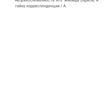
неприкосновенность его жилища (офиса) и
тайну корреспонденции / А.