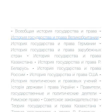
Всеобщая история государства и права
-
-
История государства и права Великобритании
-
История государства и права Германии
-
История государства и права зарубежных
стран
История государства и права
-
Казахстана
История государства и права Р.
-
Беларусь
История государства и права
-
России
История государства и права США
-
-
История политических и правовых учений
-
Історія держави і права України
Правители,
-
государственные и политические деятели
-
Римское право
Советское законодательство
-
-
Теория государства и права Казахстана
-
Теория государства и права Р. Беларусь