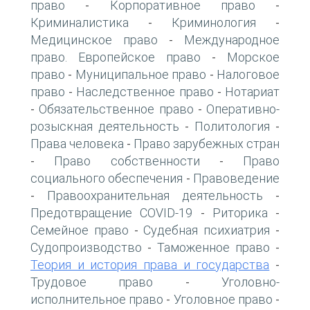
право
Корпоративное право
-
-
Криминалистика
Криминология
-
-
Медицинское право
Международное
-
право. Европейское право
Морское
-
право
Муниципальное право
Налоговое
-
-
право
Наследственное право
Нотариат
-
-
Обязательственное право
Оперативно-
-
-
розыскная деятельность
Политология
-
-
Права человека
Право зарубежных стран
-
Право собственности
Право
-
-
социального обеспечения
Правоведение
-
Правоохранительная деятельность
-
-
Предотвращение COVID-19
Риторика
-
-
Семейное право
Судебная психиатрия
-
-
Судопроизводство
Таможенное право
-
-
Теория и история права и государства
-
Трудовое право
Уголовно-
-
исполнительное право
Уголовное право
-
-