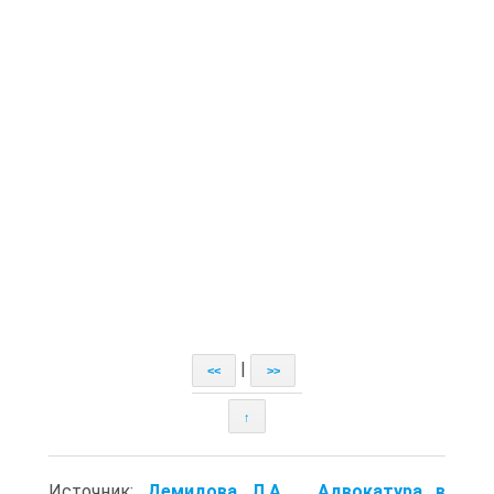
|
<<
>>
↑
Источник:
Демидова Л.А. . Адвокатура в