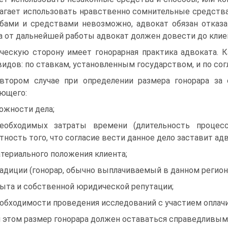
агает использовать нравственно сомнительные средства
бами и средствами невозможно, адвокат обязан отказ
а от дальнейшей работы адвокат должен довести до клие
ческую сторону имеет гонорарная практика адвоката. К
видов: по ставкам, установленным государством, и по со
втором случае при определении размера гонорара за
ющего:
ложности дела;
еобходимых затраты времени (длительность процес
тность того, что согласие вести данное дело заставит адв
атериального положения клиента;
радиции (гонорар, обычно выплачиваемый в данном регио
пыта и собственной юридической репутации;
еобходимости проведения исследований с участием оплач
 этом размер гонорара должен оставаться справедливым