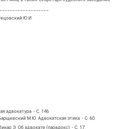
___________________
тецовский Ю.И.
я адвокатура. - С. 146.
Барщевский М.Ю. Адвокатская этика. - С. 60.
Пикар Э. Об адвокате (парадокс). - С. 17.