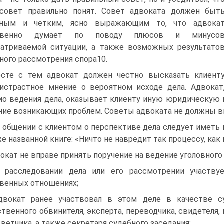
совет правильно понят. Совет адвоката должен быт
тным и четким, ясно выражающим то, что адвока
овенно думает по поводу плюсов и минусо
атриваемой ситуации, а также возможных результато
ного рассмотрения спора10.
сте с тем адвокат должен честно высказать клиент
истрастное мнение о вероятном исходе дела. Адвокат
о ведения дела, оказывает клиенту иную юридическую п
ние возникающих проблем. Советы адвоката не должны вы
 общении с клиентом о перспективе дела следует иметь 
же названной книге: «Ничто не навредит так процессу, ка
окат не вправе принять поручение на ведение уголовного 
 расследовании дела или его рассмотрении участву
венных отношениях;
двокат ранее участвовал в этом деле в качестве суд
твенного обвинителя, эксперта, переводчика, свидетеля,
тветчика, а также секретаря судебного заседания;