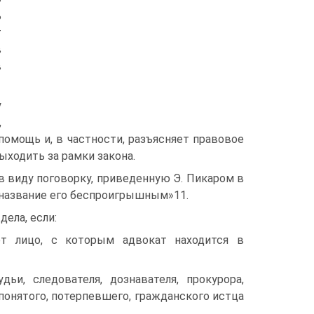
ь
т
в
в
у
,
омощь и, в частности, разъясняет правовое
ходить за рамки закона.
в виду поговорку, приведенную Э. Пикаром в
к название его беспроигрышным»11.
дела, если:
ет лицо, с которым адвокат находится в
ьи, следователя, дознавателя, прокурора,
 понятого, потерпевшего, гражданского истца