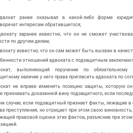
двокат ранее оказывал в какой-либо форме юриди
воречат интересам обратившегося;
двокату заранее известно, что он не сможет участвов
ости по другим делам;
двокату известно, что он сам может быть вызван в качест
бенности отношений адвоката с подзащитным заключаю
вокат, выполняющий поручение по обязательному 
щитному наличие у него права пригласить адвоката по со
окат не вправе изменять позицию защиты, которую он 
е признавать доказанной вину подзащитного, если последн
ом случае, если подзащитный признает факты, лежащие в
ва преступления, но отрицает при этом свою виновность
жащей правовой оценки этих фактов, разъяснив при это
озицией.