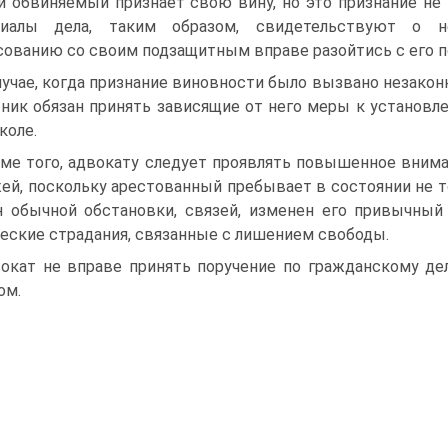
и обвиняемый признает свою вину, но это признание не 
риалы дела, таким образом, свидетельствуют о не
сованию со своим подзащитным вправе разойтись с его п
лучае, когда признание виновности было вызвано незако
ник обязан принять зависящие от него меры к установле
коле.
ме того, адвокату следует проявлять повышенное внима
ей, поскольку арестованный пребывает в состоянии не то
 обычной обстановки, связей, изменен его привычный
еские страдания, связанные с лишением свободы.
окат не вправе принять поручение по гражданскому де
ом.