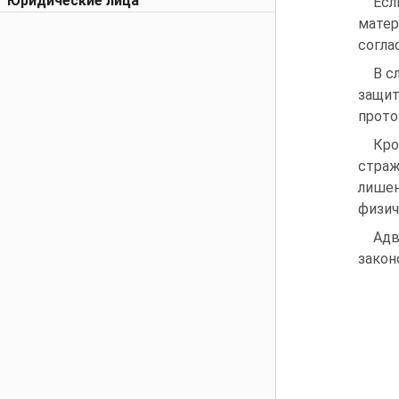
Юридические лица
Есл
мате
согла
В с
защит
прото
Кро
страж
лишен
физич
Адв
закон