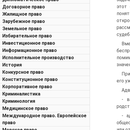
этот 
Договорное право
поня
Жилищное право
откр
Зарубежное право
рассм
Земельное право
судеб
Избирательное право
Инвестиционное право
Вме
Информационное право
беспр
Исполнительное производство
помим
значе
История
Конкурсное право
При
Конституционное право
его у
Корпоративное право
Адв
Криминалистика
- в
Криминология
родст
Медицинское право
Международное право. Европейское
- а
право
общес
или о
Морское право