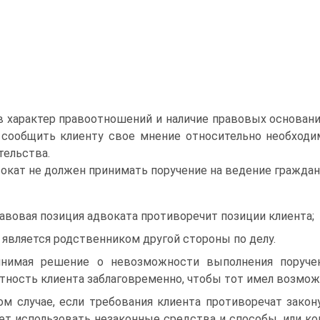
 характер правоотношений и наличие правовых оснований
сообщить клиенту свое мнение относительно необходи
тельства.
окат не должен принимать поручение на ведение гражданс
равовая позиция адвоката противоречит позиции клиента;
н является родственником другой стороны по делу.
нимая решение о невозможности выполнения поручен
тность клиента заблаговременно, чтобы тот имел возмож
ом случае, если требования клиента противоречат закон
ет использовать незаконные средства и способы, или ко