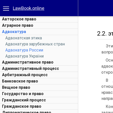
LawBook.online
Авторское право
Аграрное право
Адвокатура
2.2. 
Адвокатская этика
Адвокатура зарубежных стран
Эти
Адвокатура России
вопро
Адвокатура України
Осн
Административное право
адвок
Административный процесс
откро
Арбитражный процесс
В 
Банковское право
отнош
Вещное право
нрав
Государство и право
напра
Гражданский процесс
Гражданское право
Кон
Дипломатическое право
задач