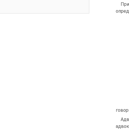
При
опред
говор
Адв
адво