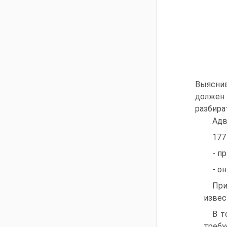
Выяснив
должен 
разбира
Адв
177
- п
- о
При
извес
В т
требу