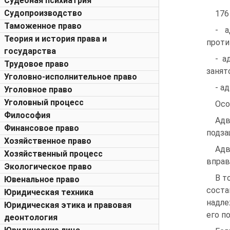
Судебная психиатрия
Судопроизводство
176
Таможенное право
- а
Теория и история права и
проти
государства
- а
Трудовое право
занят
Уголовно-исполнительное право
- а
Уголовное право
Уголовный процесс
Осо
Философия
Ад
Финансовое право
подза
Хозяйственное право
Адв
Хозяйственный процесс
вправ
Экологическое право
В т
Ювенальное право
соста
Юридическая техника
надле
Юридическая этика и правовая
его п
деонтология