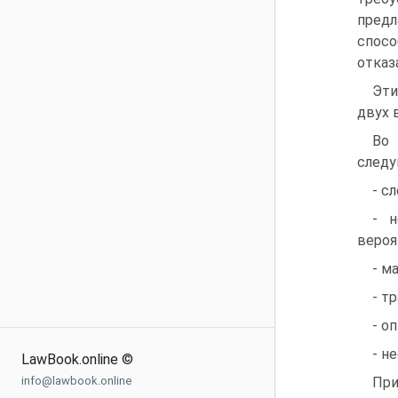
предл
спосо
отказ
Эти
двух 
Во 
следу
- с
- н
вероя
- м
- т
- о
- н
LawBook.online ©
info@lawbook.online
При