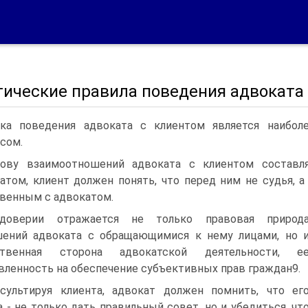
этические правила поведения адвоката
ка поведения адвоката с клиентом является наиб
сом.
ову взаимоотношений адвоката с клиентом составл
атом, клиент должен понять, что перед ним не судья, а
венным с адвокатом.
доверии отражается не только правовая природ
ений адвоката с обращающимися к нему лицами, но 
ственная сторона адвокатской деятельности, е
вленность на обеспечение субъективных прав граждан9.
сультируя клиента, адвокат должен помнить, что ег
а - не только дать правильный совет, но и убедиться, чт