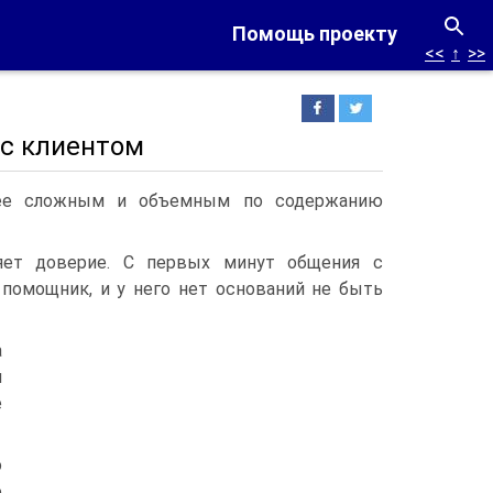
Помощь проекту
<<
↑
>>
 с клиентом
олее сложным и объемным по содержанию
яет доверие. С первых минут общения с
 помощник, и у него нет оснований не быть
а
и
е
о
о