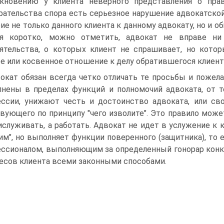
кновению у клиента неверного представления о прав
рательства спора есть серьезное нарушение адвокатско
ие не только данного клиента к данному адвокату, но и об
ря коротко, можно отметить, адвокат не вправе ни
ятельства, о которых клиент не спрашивает, но кото
е или косвенное отношение к делу обратившегося клиент
окат обязан всегда четко отличать те просьбы и пожел
нены в пределах функций и полномочий адвоката, от т
ссии, унижают честь и достоинство адвоката, или св
вующего по принципу "чего изволите". Это правило мо
ислуживать, а работать. Адвокат не идет в услужение к 
им", но выполняет функции поверенного (защитника), то
ссионалом, выполняющим за определенный гонорар конк
есов клиента всеми законными способами.