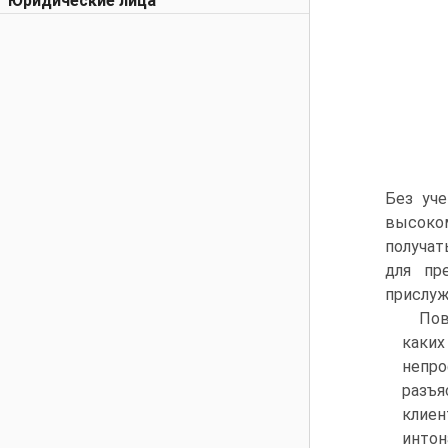
Юридические лица
Без уче
высоком
получат
для пр
прислуж
Пов
каки
непро
разъя
клиен
интон