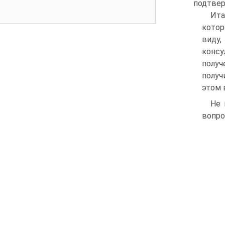
подтве
Ита
котор
виду,
конс
получ
получ
этом 
Не 
вопро