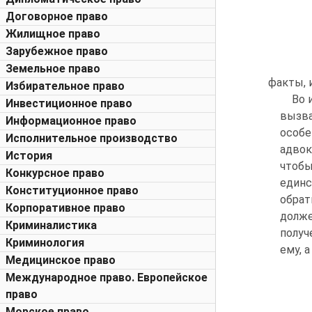
Договорное право
Жилищное право
Зарубежное право
Земельное право
факты, 
Избирательное право
Во 
Инвестиционное право
вызва
Информационное право
особе
Исполнительное производство
адвок
История
чтобы
Конкурсное право
единс
Конституционное право
обрат
Корпоративное право
долж
Криминалистика
получ
Криминология
ему, 
Медицинское право
Международное право. Европейское
право
Морское право