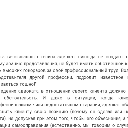
та высказанного тезиса адвокат никогда не создаст 
у званию представления, не будет иметь собственной кли
ь высоких гонораров за свой профессиональный труд. Во
едставителя другой профессии, подходит известное
иваться тошно!"
едение адвоката в отношении своего клиента должно 
х обстоятельств. И даже в ситуации, когда кли
фессионализме или недостаточном старании, адвокат о
снить клиенту свою позицию (почему он сделал или н
та), не допуская при этом того, чтобы его объяснения, а
ации самооправдания (естественно, мы говорим о случая