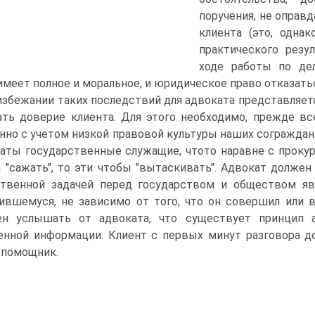
поручения, не оправ
клиента (это, одна
практического резу
ходе работы по де
имеет полное и моральное, и юридическое право отказать
избежании таких последствий для адвоката представляет
ть доверие клиента. Для этого необходимо, прежде все
нно с учетом низкой правовой культуры наших сограждан. 
аты государственные служащие, чтото наравне с прокуро
 "сажать", то эти чтобы "вытаскивать". Адвокат должен
твенной задачей перед государством и обществом я
ившемуся, не зависимо от того, что он совершил или в
ен услышать от адвоката, что существует принцип 
енной информации. Клиент с первых минут разговора д
а помощник.