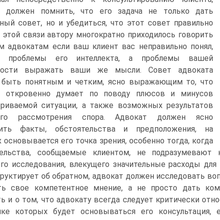
т должен помнить, что его задача не только дать
ный совет, но и убедиться, что этот совет правильно
В этой связи автору многократно приходилось говорить
 адвокатам если ваш клиент вас неправильно понял,
 проблемы его интеллекта, а проблемы вашей
ности выражать ваши же мысли. Совет адвоката
 быть понятным и четким, ясно выражающим то, что
т откровенно думает по поводу плюсов и минусов
триваемой ситуации, а также возможных результатов
ого рассмотрения спора. Адвокат должен ясно
чить факты, обстоятельства и предположения, на
 основывается его точка зрения, особенно тогда, когда
тельства, сообщаемые клиентом, не подразумевают 
го исследования, влекущего значительные расходы для к
руктирует об обратном, адвокат должен исследовать вопр
ть свое компетентное мнение, а не просто дать ком
ь и о том, что адвокату всегда следует критически от
нке которых будет основываться его консультация, 