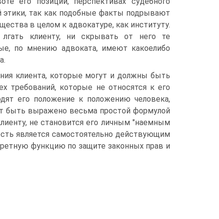
оте его позиции, перспективах судебного
й этики, так как подобные факты подрывают
щества в целом к адвокатуре, как институту.
 лгать клиенту, ни скрывать от него те
рые, по мнению адвоката, имеют какоелибо
а.
ания клиента, которые могут и должны быть
ех требований, которые не относятся к его
одят его положение к положению человека,
жет быть выражено весьма простой формулой
клиенту, не становится его личным "наемным
 есть является самостоятельно действующим
ретную функцию по защите законных прав и