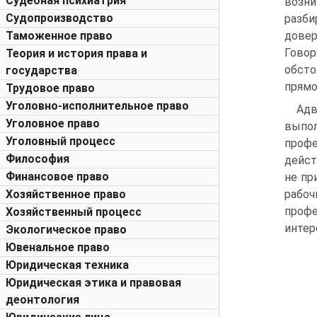
Судебная психиатрия
возни
Судопроизводство
разби
Таможенное право
довер
Гово
Теория и история права и
обсто
государства
прямо
Трудовое право
Уголовно-исполнительное право
Адв
Уголовное право
выпол
Уголовный процесс
профе
Философия
дейст
Финансовое право
не пр
Хозяйственное право
рабоч
профе
Хозяйственный процесс
интер
Экологическое право
Ювенальное право
Юридическая техника
Юридическая этика и правовая
деонтология