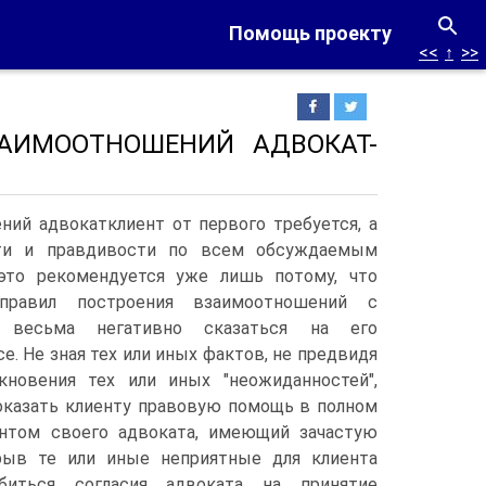
Помощь проекту
<<
↑
>>
ЗАИМООТНОШЕНИЙ АДВОКАТ-
ний адвокатклиент от первого требуется, а
сти и правдивости по всем обсуждаемым
то рекомендуется уже лишь потому, что
правил построения взаимоотношений с
 весьма негативно сказаться на его
е. Не зная тех или иных фактов, не предвидя
новения тех или иных "неожиданностей",
оказать клиенту правовую помощь в полном
нтом своего адвоката, имеющий зачастую
рыв те или иные неприятные для клиента
обиться согласия адвоката на принятие