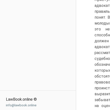
адвока
правиль
понят. 
молодым
это не
способ
должен
адвока
рассма
судебн
обозна
которых
обстоя
правово
проинст
вырази
LawBook.online ©
забыват
info@lawbook.online
на оце