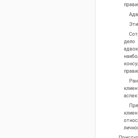
прави
Адв
Эти
Сот
дело 
адвок
наиб
консу
прави
Ран
клиен
аспек
Пря
клиен
относ
лично
Присту