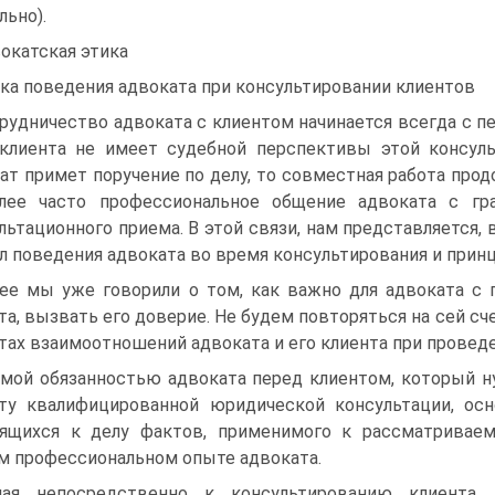
льно).
окатская этика
ка поведения адвоката при консультировании клиентов
рудничество адвоката с клиентом начинается всегда с пе
клиента не имеет судебной перспективы этой консуль
ат примет поручение по делу, то совместная работа продол
олее часто профессиональное общение адвоката с г
льтационного приема. В этой связи, нам представляется
л поведения адвоката во время консультирования и принц
ее мы уже говорили о том, как важно для адвоката с
та, вызвать его доверие. Не будем повторяться на сей сч
тах взаимоотношений адвоката и его клиента при провед
мой обязанностью адвоката перед клиентом, который н
ту квалифицированной юридической консультации, осн
ящихся к делу фактов, применимого к рассматривае
м профессиональном опыте адвоката.
пая непосредственно к консультированию клиента,