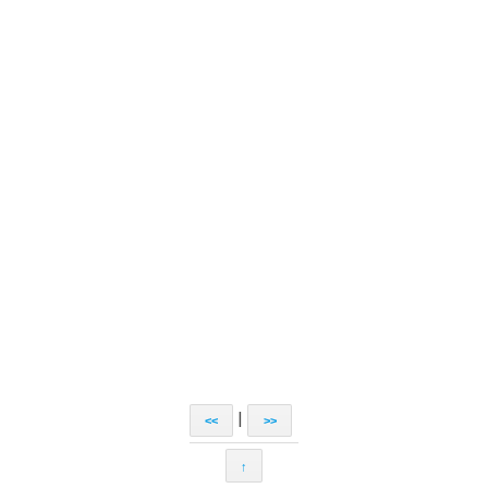
|
<<
>>
↑