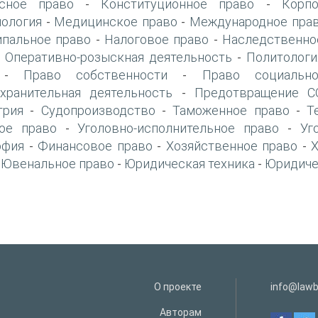
сное право
Конституционное право
Корп
-
-
ология
Медицинское право
Международное прав
-
-
пальное право
Налоговое право
Наследственно
-
-
Оперативно-розыскная деятельность
Политологи
-
-
Право собственности
Право социально
-
-
хранительная деятельность
Предотвращение CO
-
трия
Судопроизводство
Таможенное право
Т
-
-
-
ое право
Уголовно-исполнительное право
Уг
-
-
офия
Финансовое право
Хозяйственное право
-
-
-
Ювенальное право
Юридическая техника
Юридиче
-
-
-
О проекте
info@lawb
Авторам