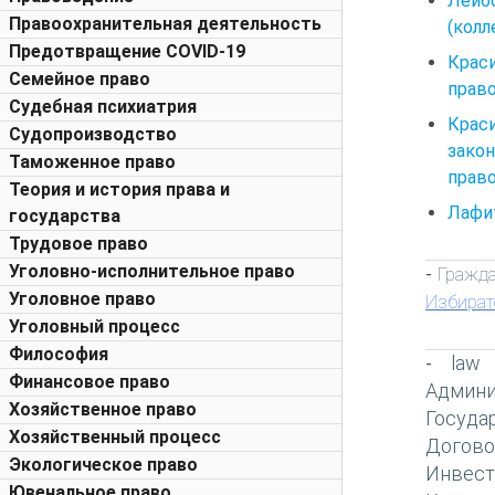
Лейб
Правоохранительная деятельность
(колл
Предотвращение COVID-19
Крас
Семейное право
право
Судебная психиатрия
Крас
Судопроизводство
зако
Таможенное право
право
Теория и история права и
Лафит
государства
Трудовое право
Уголовно-исполнительное право
Гражда
-
Уголовное право
Избират
Уголовный процесс
Философия
law
-
Финансовое право
Админи
Хозяйственное право
Госуда
Хозяйственный процесс
Догово
Экологическое право
Инвест
Ювенальное право