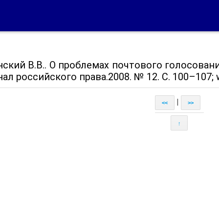
ский В.В.. О проблемах почтового голосован
нал российского права.2008. № 12. С. 100–107; w
|
<<
>>
↑