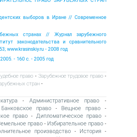
.. ИЗБИРАТЕЛЬНОЕ ПРАВО ЗАРУБЕЖНЫХ СТРАН
идентских выборов в Иране // Современное
убежных странах // Журнал зарубежного
титут законодательства и сравнительного
 www.krasinskiy.ru - 2008 год
05. - 160 с. - 2005 год
удебное право
Зарубежное трудовое право
-
-
зарубежных стран
-
катура
Административное право
-
-
Банковское право
Вещное право
-
-
-
ское право
Дипломатическое право
-
-
Земельное право
Избирательное право
-
-
олнительное производство
История
-
-