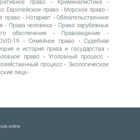
оративное право
Криминалистика
-
-
о. Европейское право
Морское право
-
-
е право
Нотариат
Обязательственное
-
-
я
Права человека
Право зарубежных
-
-
го обеспечения
Правоведение
-
-
VID-19
Семейное право
Судебная
-
-
еория и история права и государства
-
оловное право
Уголовный процесс
-
-
Хозяйственный процесс
Экологическое
-
ские лица
-
ook.online