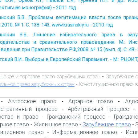
о Ю.И., Орлов А.Г., Павлов Е.Я., Гуреева Н.П. и др
ективная монография) - 2011 год
инский В.В.. Проблемы легитимации власти после през
.2010. № 1. С. 138-143; www.krasinskiy.ru - 2010 год
инский В.В.. Лишение избирательного права в зар
нодательства и сравнительного правоведения. М.: Инс
ведения при Правительстве РФ,2008. № 15 (вып. 4). С. 49–53;
ский В.И.. Выборы в Европейский Парламент. - М.: РЦОИТ,20
нское и торговое право зарубежных стран
Зарубежное с
-
ельное право зарубежных стран
Конституционное право 
-
Авторское право
Аграрное право
Адво
-
-
-
стративный процесс
Арбитражный процесс
-
рство и право
Гражданский процесс
Граждан
-
-
рное право
Жилищное право
Зарубежное право
-
-
-
иционное право
Информационное право
Исп
-
-