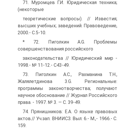
71. Муромцев Г.И. Юридическая техника;
(некоторые
теоретические вопросы). // Известия;
высших учебных; заведений. Правоведение,
2000.- С.5-10.
* 72. Пиголкин A.G. Проблемы
совершенствования российского
законодательства // Юридический мир -
1998.- № 11-12.- С43-49.
73. Пиголкин А.С., Рахманина Т.Н.,
Жалялетдинова 3.G. Региональные:
программы законотворчества; получают
научное обоснование // Журнал Российского
права. - 1997. № 3. — С. 39-49.
74. Прянишников: Е.А. О языке правовых
актов.// Уч.зап. ВНИИСЗ. Выл: 6.- M.,- 1966.- С.
159.