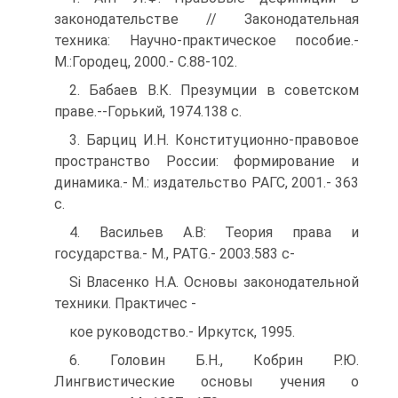
законодательстве // Законодательная
техника: Научно-практическое пособие.-
М.:Городец, 2000.- С.88-102.
2. Бабаев В.К. Презумции в советском
праве.--Горький, 1974.138 с.
3. Барциц И.Н. Конституционно-правовое
пространство России: формирование и
динамика.- M.: издательство РАГС, 2001.- 363
с.
4. Васильев А.В: Теория права и
государства.- M., PATG.- 2003.583 с-
Si Власенко Н.А. Основы законодательной
техники. Практичес -
кое руководство.- Иркутск, 1995.
6. Головин Б.Н., Кобрин Р.Ю.
Лингвистические основы учения о