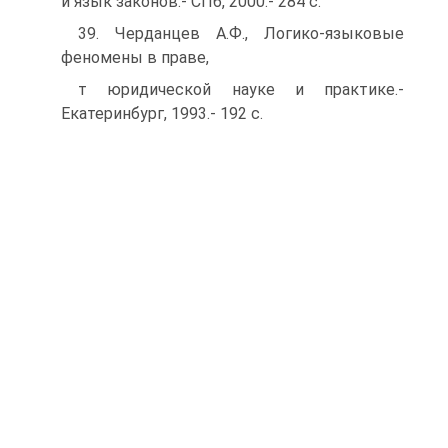
и язык законов.- СПб, 2000.- 284 с.
39. Черданцев А.Ф., Логико-языковые
феномены в праве,
т юридической науке и практике.-
Екатеринбург, 1993.- 192 с.