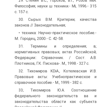
29. Стенин В.С., Горохов; В.Г., Розов MiA:
Философия; науки ш техники.- Mi, 1996.- 315
с. 157 с.
30. Сырых В.М. Критерии; качества
законов // Законодательная;
• техника: Научно-практическое пособие.-
M.: Городец, 2000.- С. 42-58.
31. Термины и определения; в;
нормативных правовых; актах Российской;
Федерации:: Справочник. / Сост. А.В.
Плотников; Г.К. Пискова-. M., 1998.- 327 с.
32. Тихомиров KDiA., Котелевская И.В.
Правовые акты: Учебнопрактическое и
справочное пособие.- M., 1999.- 382 с.
33; Тихомиров Ю.А. Соотношение
федерального законодательств ва и
законодательства области как субъекта