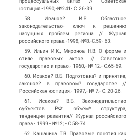
процессуальных актах // Советская
юстиция.-1990;-№241- С. 36-39.
58. Иванов? И.В. Областное
законодательство- ключ к решению
насущных проблем региона // Журнал
российского права.-1998;-№8.-С.59- 63:
59. Ильин И.К., Миронов Н.В. О форме и
стиле правовых актов. // Советское
государство и право.- 1960,- № 12.- С.65-69.
60. Исаков? В.Б. Подготовка? и принятие;
законов? в правовом? государстве //
Российская юстиция,- 1997,- № 7.- С. 20-26.
61. Исаков? В.Б. Законодательство
субъектов РФ: объём* структура,
тенденции развития// Журнал российского
права.- 1999.- №12; - С.58-74.
62. Кашанина Т.В. Правовые понятия как