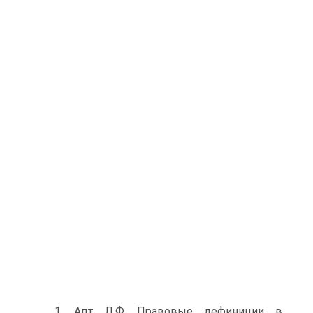
1. Апт Л.Ф. Правовые дефиниции в