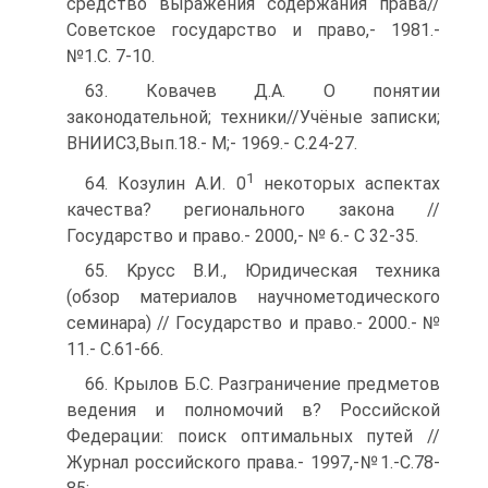
средство выражения содержания права//
Советское государство и право,- 1981.-
№1.С. 7-10.
63. Ковачев Д.А. О понятии
законодательной; техники//Учёные записки;
ВНИИСЗ,Вып.18.- M;- 1969.- С.24-27.
1
64. Козулин А.И. 0
некоторых аспектах
качества? регионального закона //
Государство и право.- 2000,- № 6.- C 32-35.
65. Kpycc В.И., Юридическая техника
(обзор материалов научнометодического
семинара) // Государство и право.- 2000.- №
11.- С.61-66.
66. Крылов Б.С. Разграничение предметов
ведения и полномочий в? Российской
Федерации: поиск оптимальных путей //
Журнал российского права.- 1997,-№1.-С.78-