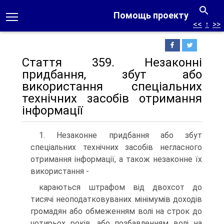
Помощь проекту
<<
↑
>>
Стаття 359. Незаконні
придбання, збут або
використання спеціальних
технічних засобів отримання
інформації
1. Незаконне придбання або збут
спеціальних технічних засобів негласного
отримання інформації, а також незаконне їх
використання -
караються штрафом від двохсот до
тисячі неоподатковуваних мінімумів доходів
громадян або обмеженням волі на строк до
чотирьох років, або позбавленням волі на