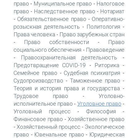
право
Муниципальное право
Налоговое
-
-
право
Наследственное право
Нотариат
-
-
Обязательственное право
Оперативно-
-
-
розыскная деятельность
Политология
-
-
Права человека
Право зарубежных стран
-
Право собственности
Право
-
-
социального обеспечения
Правоведение
-
Правоохранительная деятельность
-
-
Предотвращение COVID-19
Риторика
-
-
Семейное право
Судебная психиатрия
-
-
Судопроизводство
Таможенное право
-
-
Теория и история права и государства
-
Трудовое право
Уголовно-
-
исполнительное право
Уголовное право
-
-
Уголовный процесс
Философия
-
-
Финансовое право
Хозяйственное право
-
Хозяйственный процесс
Экологическое
-
-
право
Ювенальное право
Юридическая
-
-