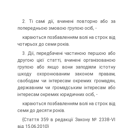
2. Ті самі дії, вчинені повторно або за
попередньою змовою групою осіб, -
караються позбавленням волі на строк від
чотирьох до семи років.
3. Дії, передбачені частиною першою або
другою цієї статті, вчинені організованою
групою або якщо вони заподіяли істотну
шкоду охоронюваним законом правам,
свободам чи інтересам окремих громадян,
державним чи громадським інтересам або
інтересам окремих юридичних осіб, -
караються позбавленням волі на строк від
семи до десяти років.
{Стаття 359 в редакції Закону № 2338-VI
від 15.06.2010}